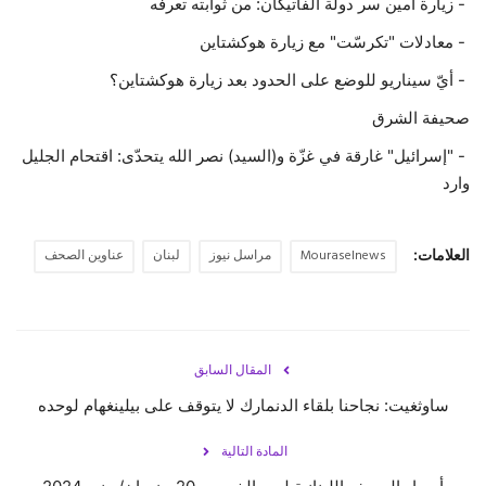
- زيارة أمين سر دولة الفاتيكان: من ثوابته تعرفه
- معادلات "تكرسّت" مع زيارة هوكشتاين
- أيّ سيناريو للوضع على الحدود بعد زيارة هوكشتاين؟
صحيفة الشرق
- "إسرائيل" غارقة في غزّة و(السيد) نصر الله يتحدّى: اقتحام الجليل
وارد
العلامات:
Mouraselnews
مراسل نيوز
لبنان
عناوين الصحف
المقال السابق
ساوثغيت: نجاحنا بلقاء الدنمارك لا يتوقف على بيلينغهام لوحده
المادة التالية