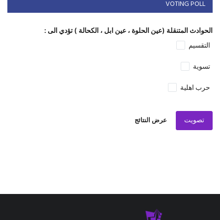
VOTING POLL
الحوادث المتنقلة (عين الحلوة ، عين ابل ، الكحالة ) تؤدي الى :
التقسيم
تسوية
حرب اهلية
تصويت
عرض النتائج