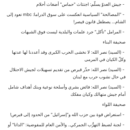
- جيش العدوّ يسلّم: اجتثاث "حماس" أضغاث أحلام
حياة
- ‫"المصالحة" السياسية انعكست على سوق الدراما: mbc تعود إلى
الشام... يصطفل قانون قيصر!
- ‫المرامل "تأكل" جرد علمات والبلدية ليست فوق الشبهات
صحيفة البناء
- (السيد) نصر الله: لا نخشى الحرب الكبرى وقد أعددنا لها عدتها
وكلّ الكيان في المرمى
- (السيد) نصر الله: حذّر قبرص من تقديم تسهيلات لجيش الاحتلال
في حال نشوب حرب مع لبنان
- (السيد) نصر الله: فائض بشري وأسلحة نوعية وبنك أهداف شامل
أمام جيش متهالك وكيان مفكك
صحيفة اللواء
- استعراض قوة بين حزب الله و"إسرائيل" من الحدود إلى قبرص!
- لجنة لضبط التهرُّب الجمركي.. والأمن العام للمفوضية: "الداتا" أو