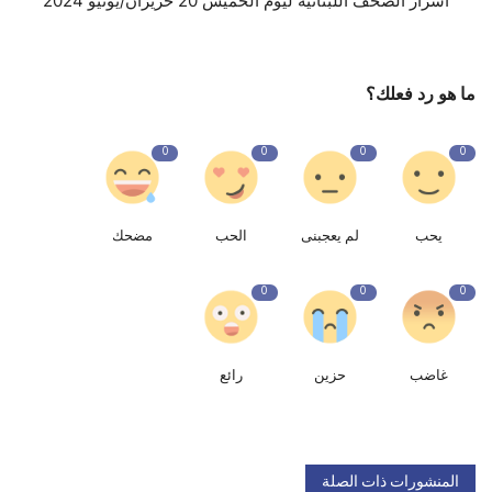
أسرار الصحف اللبنانية ليوم الخميس 20 حزيران/يونيو 2024
ما هو رد فعلك؟
0
0
0
0
يحب
لم يعجبنى
الحب
مضحك
0
0
0
غاضب
حزين
رائع
المنشورات ذات الصلة