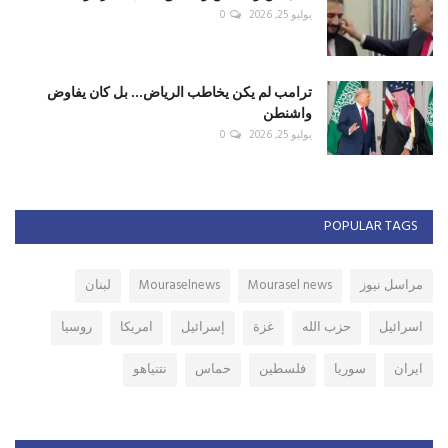
يوليو 25, 2026
0
ترامب لم يكن يخاطب الرياض... بل كان يفاوض
واشنطن
يوليو 25, 2026
0
POPULAR TAGS
مراسل نيوز
Mourasel news
Mouraselnews
لبنان
اسرائيل
حزب الله
غزة
إسرائيل
امريكا
روسيا
ايران
سوريا
فلسطين
حماس
نتنياهو