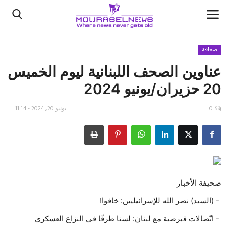
صحافة
عناوين الصحف اللبنانية ليوم الخميس
الأخبار
20 حزيران/يونيو 2024
كتّابنا
0
يونيو 20, 2024 - 11:14
السعودية
اقتصاد
علوم وتكنولوجيا
صحيفة الأخبار
رياضة
- (السيد) ‫نصر الله للإسرائيليين: خافوا!
- اتّصالات قبرصية مع لبنان: لسنا طرفًا في النزاع العسكري
فيديو