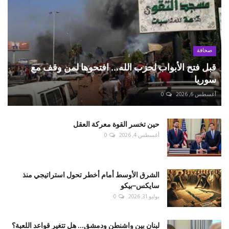
صحافة
قبل فتح الأبواب لحزب الله... افتحوها لمن وقف مع
سوريا
أغسطس 6, 2026
0
حين تخسر القوة معركة العقل
أغسطس 4, 2026
0
الشرق الأوسط أمام أخطر تحول استراتيجي منذ
سايكس–بيكو
يوليو 31, 2026
0
لبنان بين واشنطن ودمشق... هل تتغير قواعد اللعبة؟