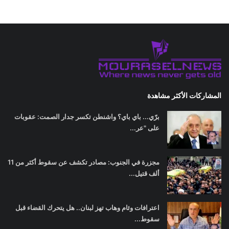
المشاركات الأكثر مشاهدة
برّي... باي باي؟ واشنطن تكسر جدار الصمت: عقوبات
على "عر...
مجزرة في الجنوب: مصادر تكشف عن سقوط أكثر من 11
ألف قتيل...
اعترافات وئام وهاب تهز لبنان.. هل يتحرك القضاء قبل
سقوط...