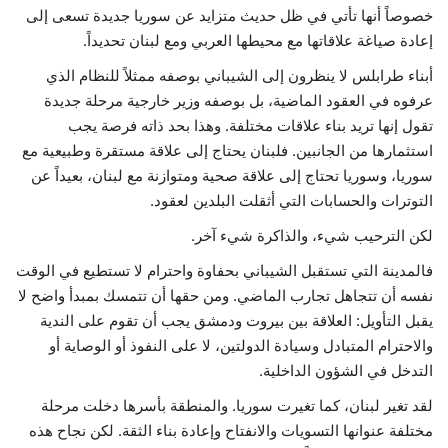
خصوصاً أنها تأتي في ظل حديث متزايد عن سوريا جديدة تسعى إلى
إعادة صياغة علاقاتها مع محيطها العربي ومع لبنان تحديداً.
أبناء طرابلس لا ينظرون إلى الشيباني بوصفه ممثلاً للنظام الذي
عرفوه في العقود الماضية، بل بوصفه وزير خارجية مرحلة جديدة
تقول إنها تريد بناء علاقات مختلفة. وهذا بحد ذاته فرصة يجب
استثمارها من الجانبين. فلبنان يحتاج إلى علاقة مستقرة وطبيعية مع
سوريا، وسوريا تحتاج إلى علاقة صحية ومتوازنة مع لبنان، بعيداً عن
التوترات والحسابات التي أثقلت البلدين لعقود.
لكن الترحيب شيء، والذاكرة شيء آخر.
فالمدينة التي تستقبل الشيباني بحفاوة واحترام لا تستطيع في الوقت
نفسه أن تتجاهل تجارب الماضي. ومن حقها أن تتمسك بمبدأ واضح لا
يقبل التأويل: العلاقة بين بيروت ودمشق يجب أن تقوم على الندية
والاحترام المتبادل وسيادة الدولتين، لا على النفوذ أو الوصاية أو
التدخل في الشؤون الداخلية.
لقد تغير لبنان، كما تغيرت سوريا. والمنطقة بأسرها دخلت مرحلة
مختلفة عنوانها التسويات والانفتاح وإعادة بناء الثقة. لكن نجاح هذه