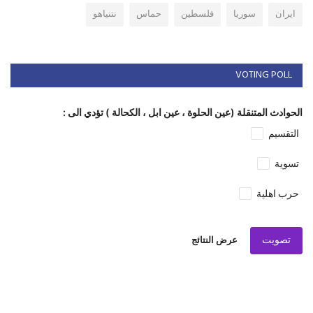
ايران
سوريا
فلسطين
حماس
نتنياهو
VOTING POLL
الحوادث المتنقلة (عين الحلوة ، عين ابل ، الكحالة ) تؤدي الى :
التقسيم
تسوية
حرب اهلية
تصويت
عرض النتائج