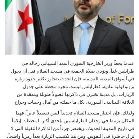
حياة
عندما يحطّ وزير الخارجية السوري أسعد الشيباني رحاله في
طرابلس غداً، ويؤدي صلاة الجمعة في مسجد السلام قبل أن يجول
في أسواق المدينة القديمة، فإن الحدث يتجاوز بكثير حدود زيارة
بروتوكولية عادية. فطرابلس ليست مجرد محطة على جدول
الزيارات، بل مدينة تختزن في ذاكرتها فصولاً طويلة ومعقدة من
العلاقة اللبنانية ـ السورية، بكل ما حملته من آمال وخيبات وجراح.
ولذلك، فإن اختيار مسجد السلام تحديداً ليس تفصيلاً عابراً. فهذا
المكان يرتبط في وجدان الطرابلسيين بإحدى أكثر المحطات إيلاماً
في تاريخ المدينة الحديث، ويختصر جزءاً من الذاكرة الثقيلة التي لا
تزال حاضرة في النفوس. ومن هنا تكتسب الزيارة بعداً رمزياً واضحاً،