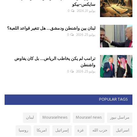
سايكس–بيكو
يوليو 31, 2026
0
لبنان بين واشنطن ودمشق... هل تتغير قواعد اللعبة؟
يوليو 25, 2026
0
ترامب لم يكن يخاطب الرياض... بل كان يفاوض
واشنطن
يوليو 25, 2026
0
POPULAR TAGS
مراسل نيوز
Mourasel news
Mouraselnews
لبنان
اسرائيل
حزب الله
غزة
إسرائيل
امريكا
روسيا