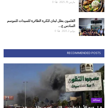
مارس 19, 2025
0
القلمون بطل لبنان للكرة الطائرة للسيدات للموسم
السادس ع...
يوليو 3, 2025
0
RECOMMENDED POSTS
صحافة
قبل فتح الأبواب لحزب الله... افتحوها لمن وقف مع