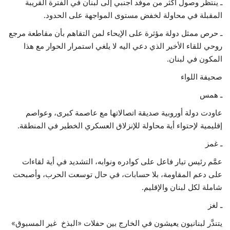
ـ ينتظر وصول أكثر من موفد أجنبي إلى لبنان في الفترة القريبة
المقبلة في محاولة لخفض مستوى المواجهة على الحدود.
حياة
ـ حرص ممثل دولة مؤثرة على الإيحاء لمن التقاهم بأن مقاطعة مرجع
روحي للقاء الأخير الذي دعي اليه لا يلغي استمرار الحوار مع هذا
المكون في لبنان.
صحيفة اللواء
ـ همس
عاودت دولة أوروبية صديقة اتصالاتها مع عاصمة كبرى، وعواصم
إقليمية لإحتواء أية محاولة للإنزلاق العسكري الخطير في المنطقة.
ـ غمز
عمَّم رئيس تيار فاعل على كوادره ونوابه، التشديد في أية لقاءات
على دعم المقاومة، بلا حسابات، في حال توسعت الحرب، وأصبحت
شاملة لكل لبنان والإقليم.
ـ لغز
يتندَّر لبنانيون يعيشون في الخارج بين حفلات «البذخ غير المسبوق»