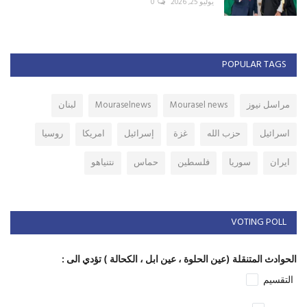
يوليو 25, 2026
0
POPULAR TAGS
مراسل نيوز
Mourasel news
Mouraselnews
لبنان
اسرائيل
حزب الله
غزة
إسرائيل
امريكا
روسيا
ايران
سوريا
فلسطين
حماس
نتنياهو
VOTING POLL
الحوادث المتنقلة (عين الحلوة ، عين ابل ، الكحالة ) تؤدي الى :
التقسيم