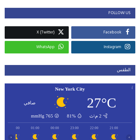
FOLLOW US
X (Twitter)
Facebook
WhatsApp
Instagram
الطقس
New York City
27°C
صافي
2 م\ث
81%
765
mmHg
02:00
01:00
00:00
23:00
22:00
21:00
‹
›