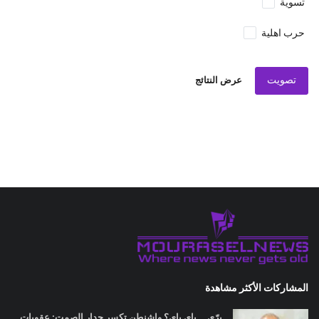
تسوية
حرب اهلية
تصويت
عرض النتائج
المشاركات الأكثر مشاهدة
برّي... باي باي؟ واشنطن تكسر جدار الصمت: عقوبات