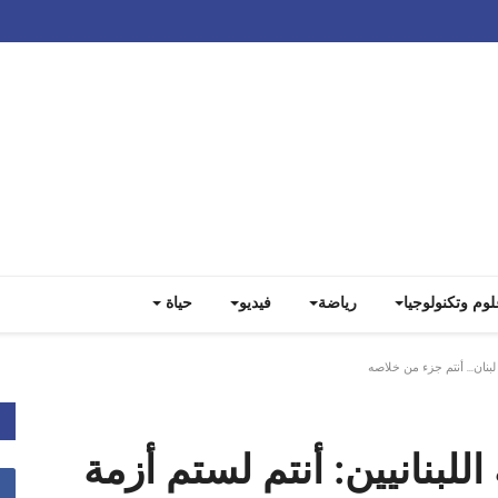
Track all markets on TradingView
لوم وتكنولوجيا
رياضة
فيديو
حياة
بنان... أنتم جزء من خلاصه
لبنانيين: أنتم لستم أزمة