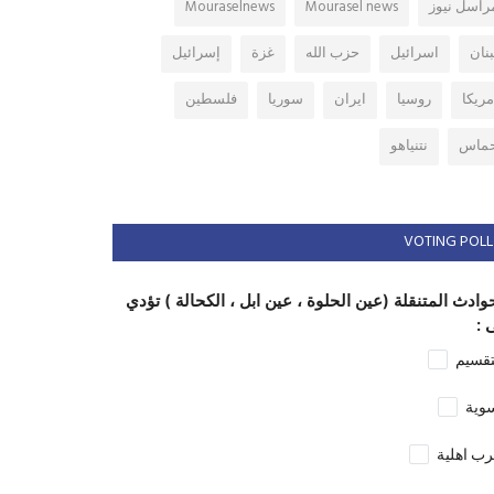
راسل نيوز
Mourasel news
Mouraselnews
بنان
اسرائيل
حزب الله
غزة
إسرائيل
مريكا
روسيا
ايران
سوريا
فلسطين
ماس
نتنياهو
VOTING POLL
وادث المتنقلة (عين الحلوة ، عين ابل ، الكحالة ) تؤدي
 :
تقسيم
وية
ب اهلية