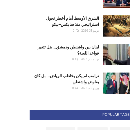
الشرق الأوسط أمام أخطر تحول
استراتيجي منذ سايكس–بيكو
يوليو 31, 2026
0
لبنان بين واشنطن ودمشق... هل تتغير
قواعد اللعبة؟
يوليو 25, 2026
0
ترامب لم يكن يخاطب الرياض... بل كان
يفاوض واشنطن
يوليو 25, 2026
0
POPULAR TAGS