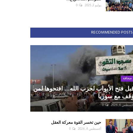
يوليو 3, 2025
0
RECOMMENDED POSTS
صحافة
بل فتح الأبواب لحزب الله... افتحوها لمن
قف مع سوريا
سطس 6, 2026
0
حين تخسر القوة معركة العقل
أغسطس 4, 2026
0