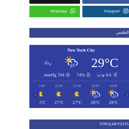
WhatsApp
Instagram
الطقس
New York City
29°C
رذاذ
4.6 م\ث
74%
764
mmHg
01:00
00:00
23:00
22:00
21:00
20:00
19:00
‹
›
26°C
26°C
26°C
27°C
27°C
28°C
29°C
POPULAR POSTS