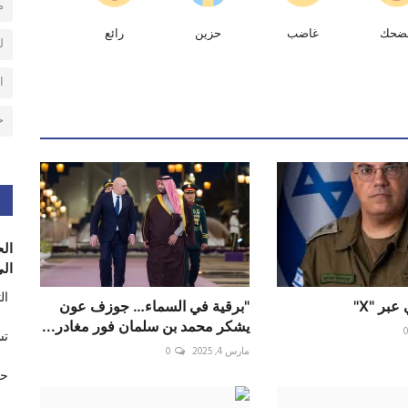
م
ضحك
غاضب
حزين
رائع
ل
ا
ح
الح
الى
ال
بر "X"
"برقية في السماء… جوزف عون
يشكر محمد بن سلمان فور مغادر...
تس
مارس 4, 2025
0
حر