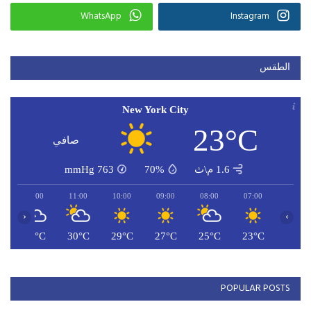
WhatsApp
Instagram
الطقس
New York City
23°C
صافي
1.6 م\ث
70%
763
mmHg
12:00
11:00
10:00
09:00
08:00
07:00
‹
›
C
31°C
30°C
29°C
27°C
25°C
23°C
POPULAR POSTS