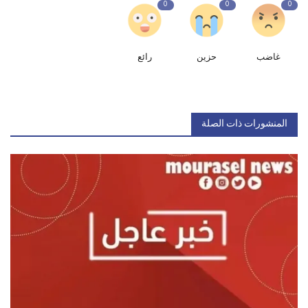
0
0
0
غاضب
حزين
رائع
المنشورات ذات الصلة