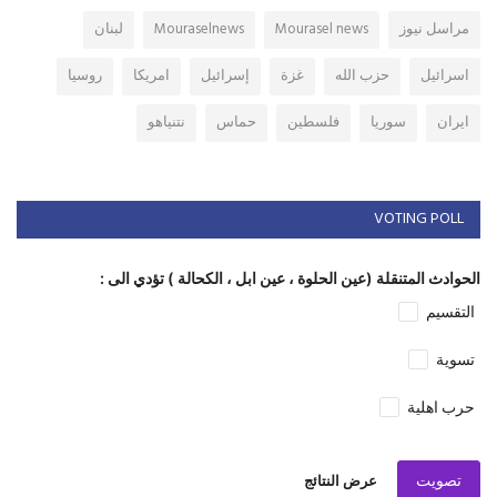
مراسل نيوز
Mourasel news
Mouraselnews
لبنان
اسرائيل
حزب الله
غزة
إسرائيل
امريكا
روسيا
ايران
سوريا
فلسطين
حماس
نتنياهو
VOTING POLL
الحوادث المتنقلة (عين الحلوة ، عين ابل ، الكحالة ) تؤدي الى :
التقسيم
تسوية
حرب اهلية
تصويت
عرض النتائج