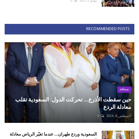
يوليو 3, 2025
0
RECOMMENDED POSTS
صحافة
حين سقطت الأذرع... تحركت الدول: السعودية تقلب
معادلة الردع
أغسطس 8, 2026
0
السعودية وردع طهران... عندما تغيّر الرياض معادلة