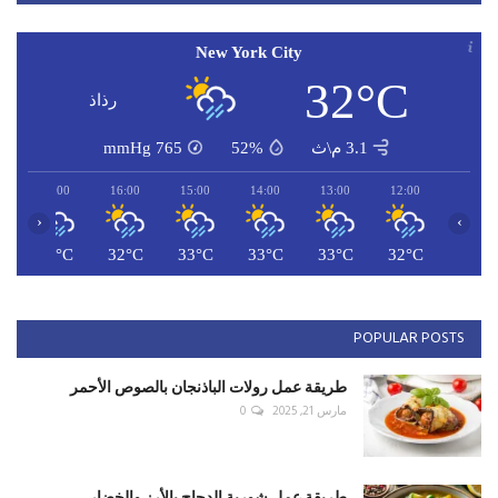
New York City
32°C
رذاذ
3.1 م\ث
52%
765
mmHg
17:00
16:00
15:00
14:00
13:00
12:00
‹
›
C
32°C
32°C
33°C
33°C
33°C
32°C
POPULAR POSTS
طريقة عمل رولات الباذنجان بالصوص الأحمر
مارس 21, 2025
0
طريقة عمل شوربة الدجاج بالأرز والخضار