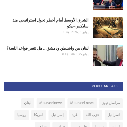
الشرق الأوسط أمام أخطر تحول استراتيجي منذ
سايكس–بيكو
يوليو 31, 2026
0
لبنان بين واشنطن ودمشق... هل تتغير قواعد اللعبة؟
يوليو 25, 2026
0
POPULAR TAGS
مراسل نيوز
Mourasel news
Mouraselnews
لبنان
اسرائيل
حزب الله
غزة
إسرائيل
امريكا
روسيا
ايران
سوريا
فلسطين
حماس
نتنياهو