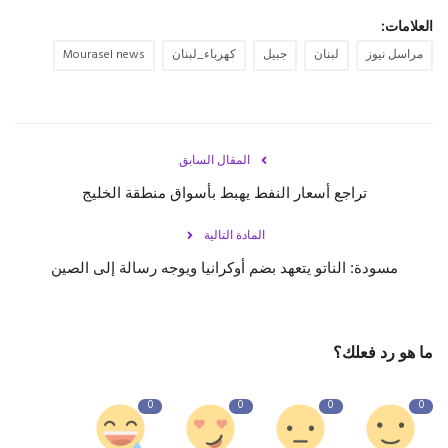
العلامات:
مراسل نيوز
لبنان
جبيل
كهرباء_لبنان
Mourasel news
المقال السابق
تراجع أسعار النفط يهبط بأسواق منطقة الخليج
المادة التالية
مسودة: الناتو يتعهد بضم أوكرانيا ويوجه رسالة إلى الصين
ما هو رد فعلك؟
0
0
0
0