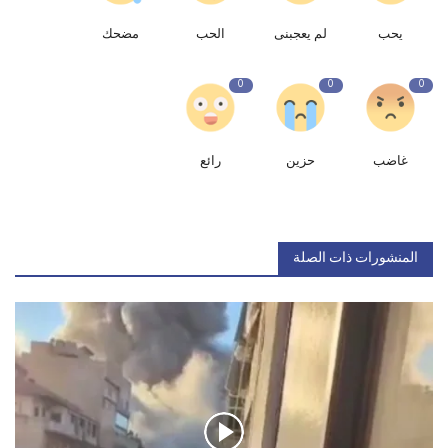
يحب
لم يعجبنى
الحب
مضحك
0
0
0
غاضب
حزين
رائع
المنشورات ذات الصلة