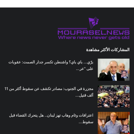
المشاركات الأكثر مشاهدة
برّي... باي باي؟ واشنطن تكسر جدار الصمت: عقوبات
على "عر...
مجزرة في الجنوب: مصادر تكشف عن سقوط أكثر من 11
ألف قتيل...
اعترافات وئام وهاب تهز لبنان.. هل يتحرك القضاء قبل
سقوط...