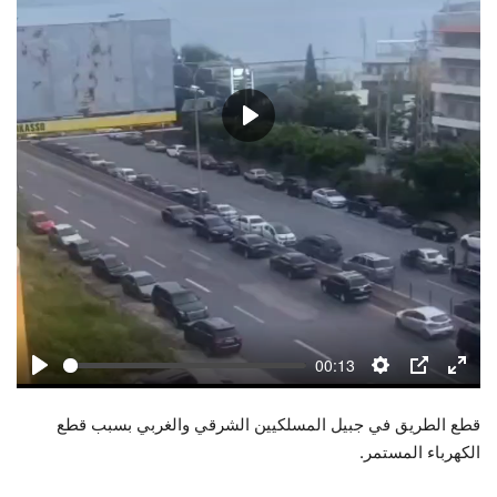
حياة
Play
00:13
Play
Settings
PIP
Enter
fulls
قطع الطريق في جبيل المسلكيين الشرقي والغربي بسبب قطع
الكهرباء المستمر.