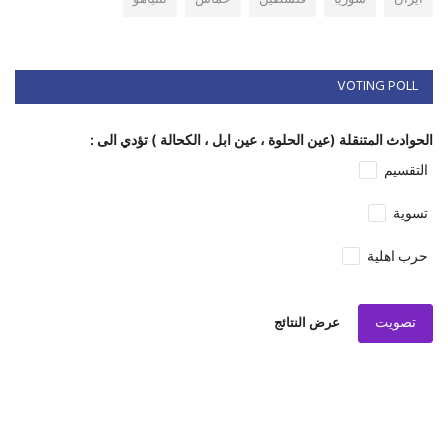
VOTING POLL
الحوادث المتنقلة (عين الحلوة ، عين ابل ، الكحالة ) تؤدي الى :
التقسيم
تسوية
حرب اهلية
تصويت
عرض النتائج