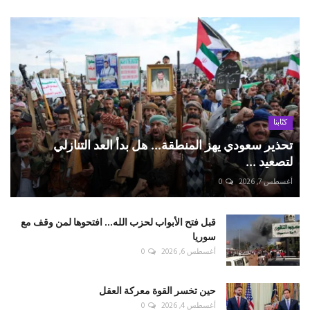
كتّابنا
تحذير سعودي يهز المنطقة... هل بدأ العد التنازلي
لتصعيد ...
أغسطس 7, 2026
0
قبل فتح الأبواب لحزب الله... افتحوها لمن وقف مع
سوريا
أغسطس 6, 2026
0
حين تخسر القوة معركة العقل
أغسطس 4, 2026
0