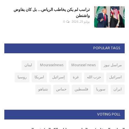
ترامب لم يكن يخاطب الرياض... بل كان يفاوض
واشنطن
يوليو 25, 2026
0
POPULAR TAGS
مراسل نيوز
Mourasel news
Mouraselnews
لبنان
اسرائيل
حزب الله
غزة
إسرائيل
امريكا
روسيا
ايران
سوريا
فلسطين
حماس
نتنياهو
VOTING POLL