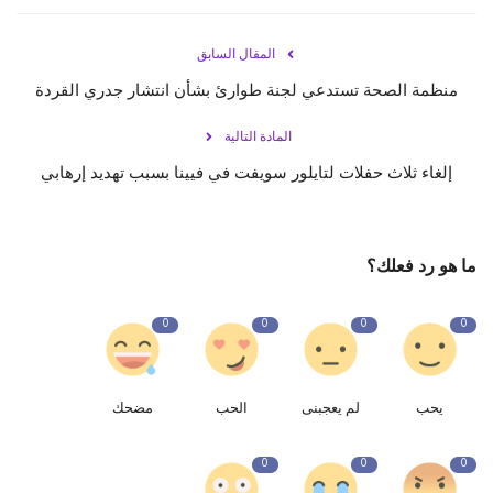
المقال السابق
منظمة الصحة تستدعي لجنة طوارئ بشأن انتشار جدري القردة
المادة التالية
إلغاء ثلاث حفلات لتايلور سويفت في فيينا بسبب تهديد إرهابي
ما هو رد فعلك؟
0
0
0
0
يحب
لم يعجبنى
الحب
مضحك
0
0
0