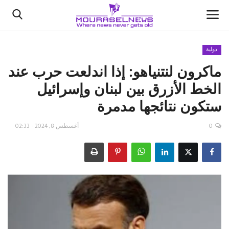
دولية
ماكرون لنتنياهو: إذا اندلعت حرب عند
الأخبار
الخط الأزرق بين لبنان وإسرائيل
كتّابنا
ستكون نتائجها مدمرة
السعودية
0
أغسطس 8, 2024 - 02:33
اقتصاد
علوم وتكنولوجيا
رياضة
فيديو