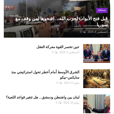
صحافة
قبل فتح الأبواب لحزب الله... افتحوها لمن وقف مع
سوريا
أغسطس 6, 2026
0
حين تخسر القوة معركة العقل
أغسطس 4, 2026
0
الشرق الأوسط أمام أخطر تحول استراتيجي منذ
سايكس–بيكو
يوليو 31, 2026
0
لبنان بين واشنطن ودمشق... هل تتغير قواعد اللعبة؟
يوليو 25, 2026
0