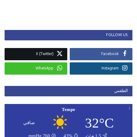
FOLLOW US
X (Twitter)
Facebook
WhatsApp
Instagram
الطقس
Tempe
32°C
صافي
1.5 م\ث
43%
760
mmHg