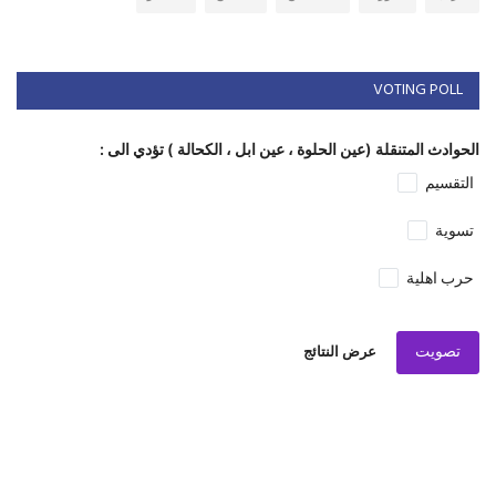
VOTING POLL
الحوادث المتنقلة (عين الحلوة ، عين ابل ، الكحالة ) تؤدي الى :
التقسيم
تسوية
حرب اهلية
تصويت
عرض النتائج