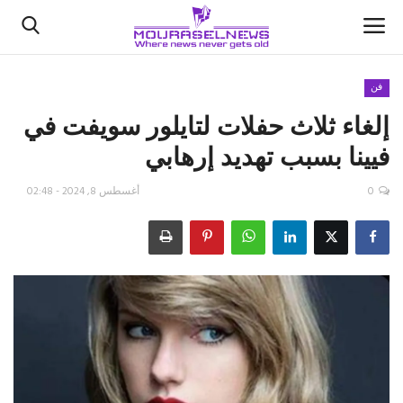
فن
إلغاء ثلاث حفلات لتايلور سويفت في
الأخبار
فيينا بسبب تهديد إرهابي
كتّابنا
0
أغسطس 8, 2024 - 02:48
السعودية
اقتصاد
علوم وتكنولوجيا
رياضة
فيديو