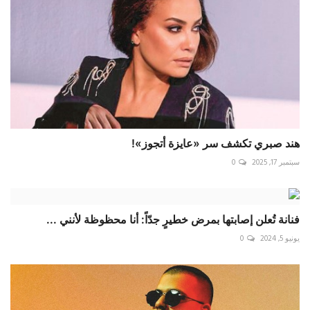
هند صبري تكشف سر «عايزة أتجوز»!
سبتمبر 17, 2025
0
فنانة تُعلن إصابتها بمرض خطيرٍ جدّاً: أنا محظوظة لأنني ...
يونيو 5, 2024
0