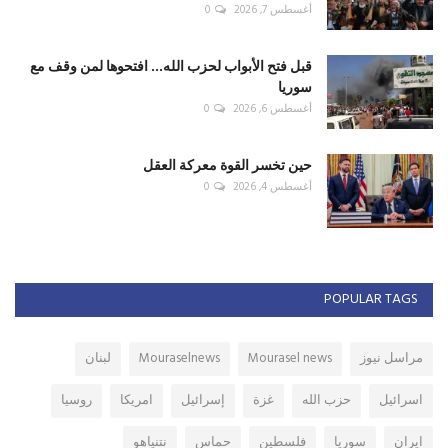
أغسطس 7, 2026
0
قبل فتح الأبواب لحزب الله... افتحوها لمن وقف مع
سوريا
أغسطس 6, 2026
0
حين تخسر القوة معركة العقل
أغسطس 4, 2026
0
POPULAR TAGS
مراسل نيوز
Mourasel news
Mouraselnews
لبنان
اسرائيل
حزب الله
غزة
إسرائيل
امريكا
روسيا
ايران
سوريا
فلسطين
حماس
نتنياهو