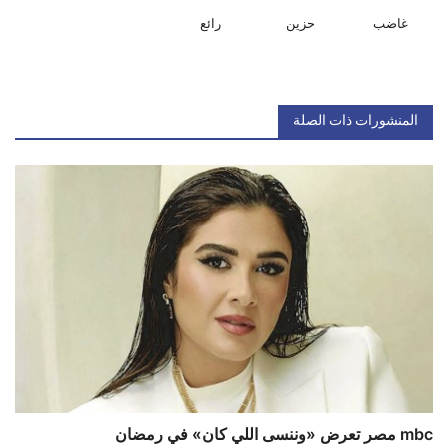
غاضب
حزين
رائع
المنشورات ذات الصلة
mbc مصر تعرض «وننسى اللي كان» في رمضان