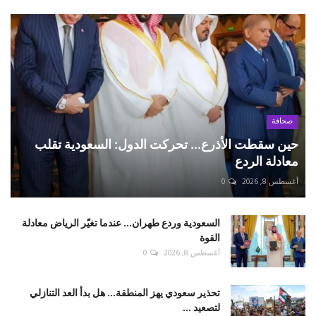
صحافة
حين سقطت الأذرع... تحركت الدول: السعودية تقلب
معادلة الردع
أغسطس 8, 2026
0
السعودية وردع طهران... عندما تغيّر الرياض معادلة
القوة
أغسطس 8, 2026
0
تحذير سعودي يهز المنطقة... هل بدأ العد التنازلي
لتصعيد ...