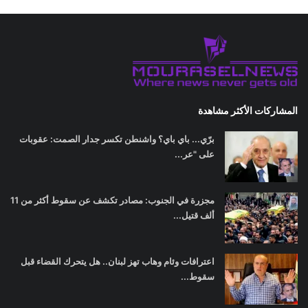
المشاركات الأكثر مشاهدة
برّي... باي باي؟ واشنطن تكسر جدار الصمت: عقوبات
على "عر...
مجزرة في الجنوب: مصادر تكشف عن سقوط أكثر من 11
ألف قتيل...
اعترافات وئام وهاب تهز لبنان.. هل يتحرك القضاء قبل
سقوط...