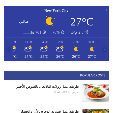
New York City
27°C
صافي
2.3 م\ث
76%
761
mmHg
05:00
04:00
03:00
02:00
01:00
00:00
‹
›
C
24°C
25°C
25°C
26°C
26°C
27°C
POPULAR POSTS
طريقة عمل رولات الباذنجان بالصوص الأحمر
مارس 21, 2025
0
طريقة عمل شوربة الدجاج بالأرز والخضار