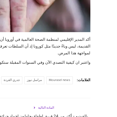
أكد المدير الإقليمي لمنظمة الصحة العالمية في أوروبا أن
القديمة، ليس وباءً جديدًا مثل كورونا إذ أن السلطات تعرف
لمواجهة هذا المرض.
واعتبر ان كيفية التصدي الآن وفي السنوات المقبلة ستكون 
العلامات:
Mourasel news
مراسل نيوز
جدري القردة
المادة التالية
بالفيديو - أكثر من 24 فريق إطفاء يحاولون إخماد حرائ