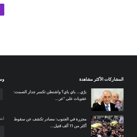
المشاركات الأكثر مشاهدة
وسا
برّي... باي باي؟ واشنطن تكسر جدار الصمت:
عقوبات على "عر...
اشت
مجزرة في الجنوب: مصادر تكشف عن سقوط
أكثر من 11 ألف قتيل...