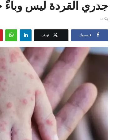
جدري القردة ليس وباءً جد
0
فيسبوك
تويتر