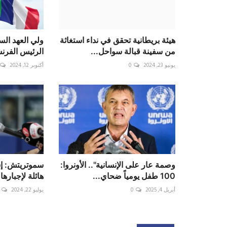
هيئة بريطانية تحقق في نداء استغاثة
ولي العهد الس
من سفينة قبالة سواحل...
الرئيس الفرن
يونيو 23, 2024
0
أكتوبر 12, 2024
وصمة عار على الإنسانية".. الأونروا:
سموتريتش: إس
100 طفل يومياً ضحاي...
هائلة لإجبارها
أبريل 4, 2025
0
يوليو 22, 2024