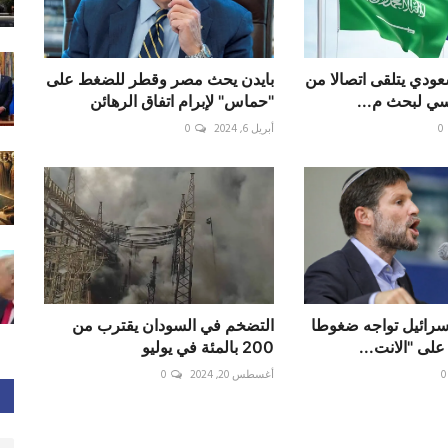
عودي يتلقى اتصالا من
بايدن يحث مصر وقطر للضغط على
سي لبحث م...
"حماس" لإبرام اتفاق الرهائن
0
أبريل 6, 2024
0
رائيل تواجه ضغوطا
التضخم في السودان يقترب من
 على "الانت...
200 بالمئة في يوليو
0
أغسطس 20, 2024
0