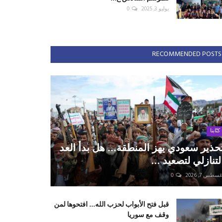
يوليو 3, 2025
0
RECOMMENDED POSTS
كتّابنا
حذير سعودي يهز المنطقة... هل بدأ العد
لتنازلي لتصعيد ...
سطس 7, 2026
0
قبل فتح الأبواب لحزب الله... افتحوها لمن
وقف مع سوريا