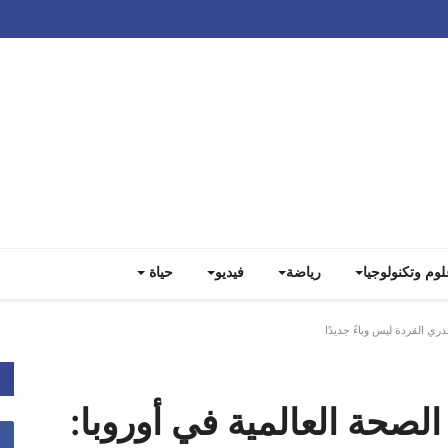
Track all markets on TradingView
لوم وتكنولوجيا
رياضة
فيديو
حياة
ري القردة ليس وباءً جديدًا
الصحة العالمية في أوروبا: