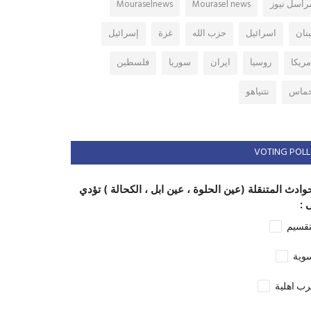
راسل نيوز
Mourasel news
Mouraselnews
بنان
اسرائيل
حزب الله
غزة
إسرائيل
مريكا
روسيا
ايران
سوريا
فلسطين
ماس
نتنياهو
VOTING POLL
وادث المتنقلة (عين الحلوة ، عين ابل ، الكحالة ) تؤدي
 :
تقسيم
وية
ب اهلية