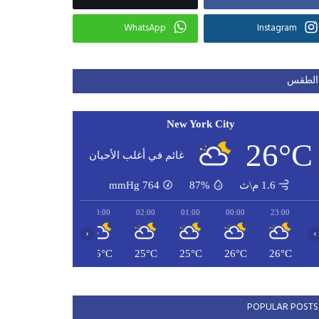
WhatsApp
Instagram
الطقس
New York City
26°C
غائم في أغلب الأحيان
1.6 م\ث
87%
764
mmHg
05:00
04:00
03:00
02:00
01:00
00:00
23:00
‹
›
24°C
25°C
25°C
25°C
25°C
26°C
26°C
POPULAR POSTS