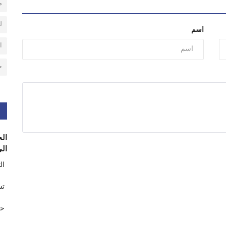
م
ل
اسم
ا
ح
الح
الى
ال
تس
حر