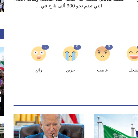
التي تضم نحو 900 ألف نازح في ‎...
0
0
0
ضحك
غاضب
حزين
رائع
ت
ا
أغ