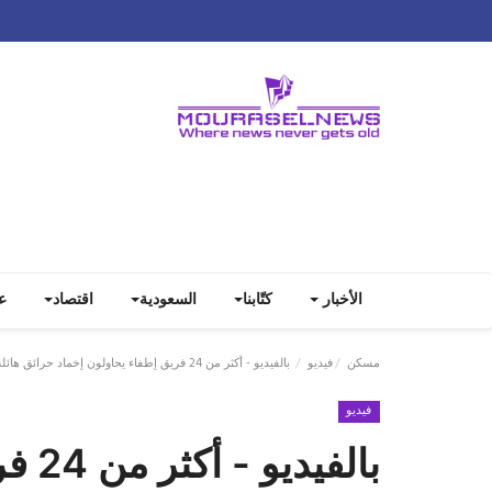
الأخبار
كتّابنا
السعودية
اقتصاد
ع
مسكن
فيديو
بالفيديو - أكثر من 24 فريق إطفاء يحاولون إخماد حرائق هائلة في الشمال إثر هجمات صاروخية من ‎حزب الله
فيديو
بالف