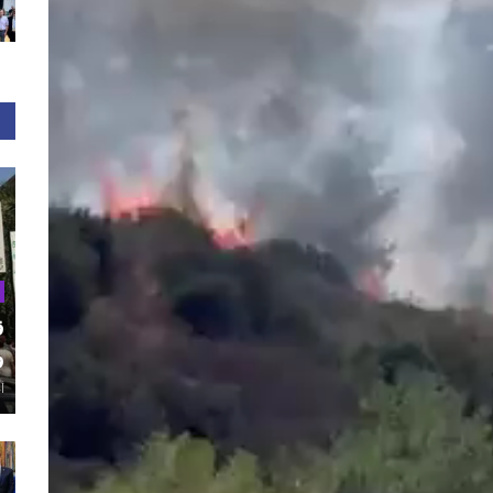
ق
و
أغ