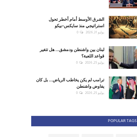
الشرق الأوسط أمام أخطر تحول
استراتيجي منذ سايكس–بيكو
يوليو 31, 2026
0
لبنان بين واشنطن ودمشق... هل تتغير
قواعد اللعبة؟
يوليو 25, 2026
0
ترامب لم يكن يخاطب الرياض... بل كان
يفاوض واشنطن
يوليو 25, 2026
0
POPULAR TAGS