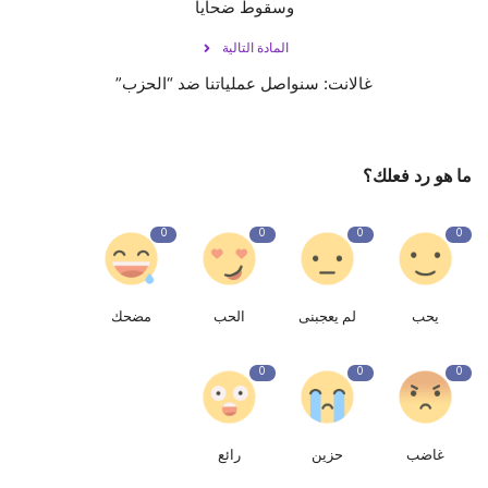
وسقوط ضحايا
المادة التالية
غالانت: سنواصل عملياتنا ضد “الحزب”
ما هو رد فعلك؟
0
0
0
0
يحب
لم يعجبنى
الحب
مضحك
0
0
0
غاضب
حزين
رائع