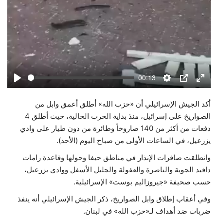
00:13
Play
Settings
PIP
Enter
fulls
أكد الجيش الإسرائيلي أن «حزب الله» أطلق أعمق وابل من
الصواريخ على إسرائيل، منذ بداية الحرب الحالية، حيث أطلق 4
دفعات من أكثر من 140 صاروخاً وطائرة من دون طيار على وادي
يزرعيل، في الساعات الأولى من صباح اليوم (الأحد).
وانطلقت صافرات الإنذار في مناطق حيفا وحولها وقاعدة رامات
دافيد الجوية والناصرة والعفولة والجليل الأسفل ووادي يزرعيل،
حسب صحيفة «جيروزاليم بوست» الإسرائيلية.
وفي أعقاب إطلاق وابل الصواريخ، ذكر الجيش الإسرائيلي أنه ينفذ
ضربات ضد أهداف لـ«حزب الله» في لبنان.