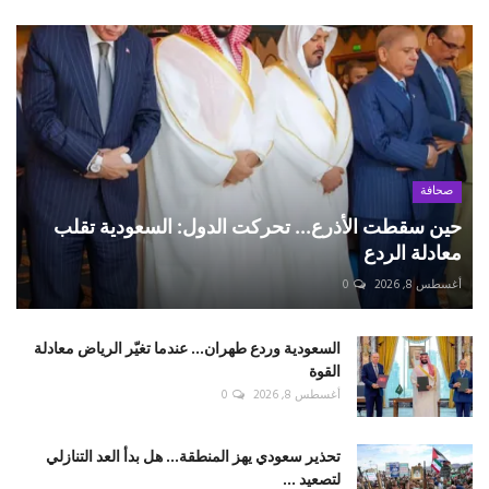
صحافة
حين سقطت الأذرع... تحركت الدول: السعودية تقلب
معادلة الردع
أغسطس 8, 2026
0
السعودية وردع طهران... عندما تغيّر الرياض معادلة
القوة
أغسطس 8, 2026
0
تحذير سعودي يهز المنطقة... هل بدأ العد التنازلي
لتصعيد ...