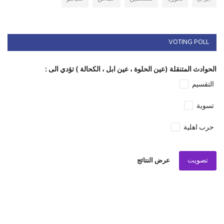
VOTING POLL
الحوادث المتنقلة (عين الحلوة ، عين ابل ، الكحالة ) تؤدي الى :
التقسيم
تسوية
حرب اهلية
تصويت
عرض النتائج