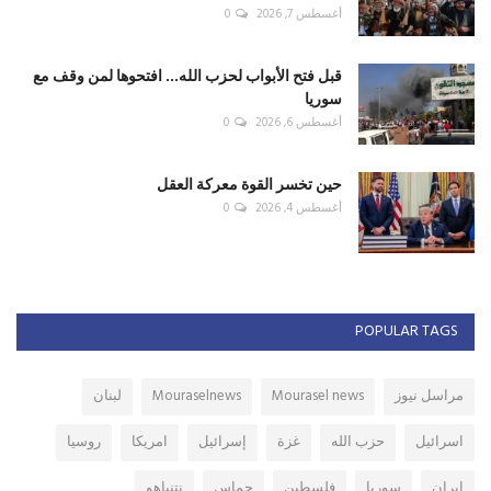
أغسطس 7, 2026
0
قبل فتح الأبواب لحزب الله... افتحوها لمن وقف مع
سوريا
أغسطس 6, 2026
0
حين تخسر القوة معركة العقل
أغسطس 4, 2026
0
POPULAR TAGS
مراسل نيوز
Mourasel news
Mouraselnews
لبنان
اسرائيل
حزب الله
غزة
إسرائيل
امريكا
روسيا
ايران
سوريا
فلسطين
حماس
نتنياهو