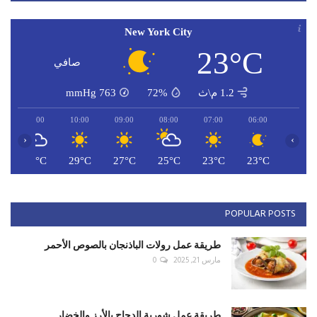
New York City
23°C
صافي
1.2 م\ث
72%
763
mmHg
11:00
10:00
09:00
08:00
07:00
06:00
‹
›
C
30°C
29°C
27°C
25°C
23°C
23°C
POPULAR POSTS
طريقة عمل رولات الباذنجان بالصوص الأحمر
مارس 21, 2025
0
طريقة عمل شوربة الدجاج بالأرز والخضار