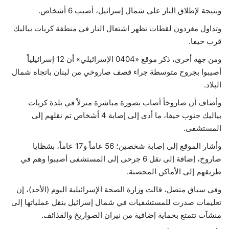
ونتيجة لإطلاق النار على شمال إسرائيل، أصيب 6 أشخاص.
وتداول مغردون لقطات تظهر اشتعال النار في منطقة كريات بياليك
قرب حيفا.
ومن جهة أخرى، ذكر موقع «0404 الإسرائيلي» أن 12 إسرائيلياً
أصيبوا بجروح متوسطة جراء قصف صاروخي من لبنان باتجاه شمال
البلاد.
وأضاف أن صاروخاً أصاب بصورة مباشرة منزلاً في بلدة كريات
بياليك جنوب حيفا، ما أدى إلى إصابة 4 أشخاص تم نقلهم إلى
المستشفى.
وأشار الموقع إلى إصابة شخصين؛ 56 عاماً و17 عاماً، بشظايا
صاروخ، إضافة إلى نقل 6 جرحى إلى المستشفى أصيبوا وهم في
طريقهم إلى الأماكن المحصنة.
وفي سياق متصل، قالت وزارة الصحة الإسرائيلية اليوم (الأحد)، إن
تعليمات صدرت للمستشفيات في شمال إسرائيل بنقل عملياتها إلى
منشآت تتمتع بحماية إضافية من نيران الصواريخ والقذائف.