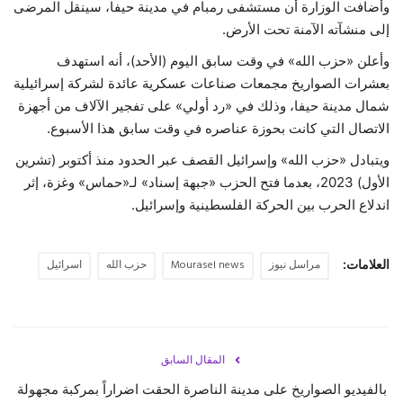
وأضافت الوزارة أن مستشفى رمبام في مدينة حيفا، سينقل المرضى
إلى منشآته الآمنة تحت الأرض.
وأعلن «حزب الله» في وقت سابق اليوم (الأحد)، أنه استهدف
بعشرات الصواريخ مجمعات صناعات عسكرية عائدة لشركة إسرائيلية
شمال مدينة حيفا، وذلك في «رد أولي» على تفجير الآلاف من أجهزة
الاتصال التي كانت بحوزة عناصره في وقت سابق هذا الأسبوع.
ويتبادل «حزب الله» وإسرائيل القصف عبر الحدود منذ أكتوبر (تشرين
الأول) 2023، بعدما فتح الحزب «جبهة إسناد» لـ«حماس» وغزة، إثر
اندلاع الحرب بين الحركة الفلسطينية وإسرائيل.
العلامات:
مراسل نيوز
Mourasel news
حزب الله
اسرائيل
المقال السابق
بالفيديو الصواريخ على مدينة الناصرة الحقت اضراراً بمركبة مجهولة