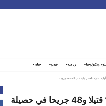
Track all markets on TradingView
لوم وتكنولوجيا
رياضة
فيديو
حياة
وزارة الصحة اللبنانية: 11 قتيلا و48 جريحا في حصيلة