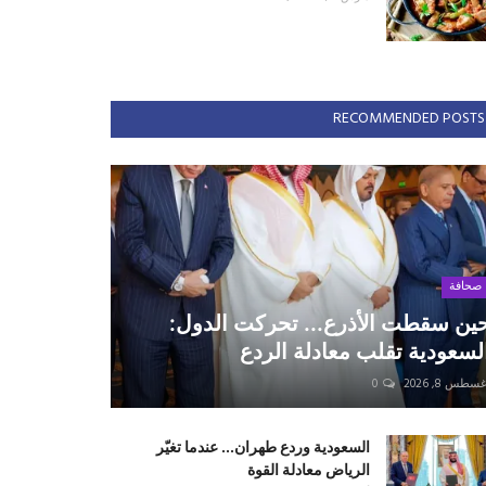
RECOMMENDED POSTS
صحافة
ين سقطت الأذرع... تحركت الدول:
لسعودية تقلب معادلة الردع
سطس 8, 2026
0
السعودية وردع طهران... عندما تغيّر
الرياض معادلة القوة