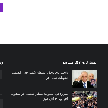
المشاركات الأكثر مشاهدة
وسا
برّي... باي باي؟ واشنطن تكسر جدار الصمت:
عقوبات على "عر...
اشت
مجزرة في الجنوب: مصادر تكشف عن سقوط
أكثر من 11 ألف قتيل...