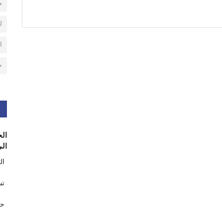
م
ل
ا
ح
الح
الى
ال
تس
حر