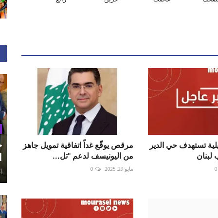
ح
لية تستهدف حي الدير
مرقص يوقّع غداً اتفاقية تمويل جاهز
 لبنان
من اليونيسف لدعم "تل...
ا
0
مايو 29, 2025
0
أغ