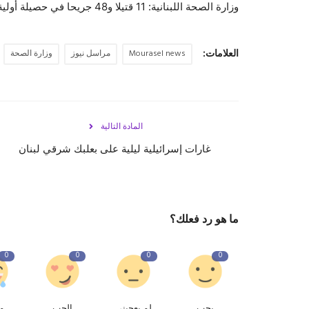
وزارة الصحة اللبنانية: 11 قتيلا و48 جريحا في حصيلة أولية للغارات الإسرائيلية على العاصمة بيروت
العلامات:
Mourasel news
مراسل نيوز
وزارة الصحة
المادة التالية
غارات إسرائيلية ليلية على بعلبك شرقي لبنان
ما هو رد فعلك؟
0
0
0
0
يحب
لم يعجبنى
الحب
م