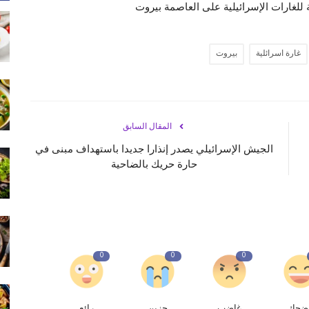
غارة اسرائلية
بيروت
المقال السابق
الجيش الإسرائيلي يصدر إنذارا جديدا باستهداف مبنى في
حارة حريك بالضاحية
0
0
0
ضحك
غاضب
حزين
رائع