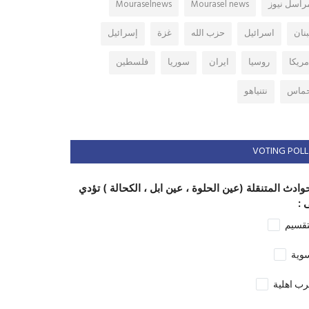
راسل نيوز
Mourasel news
Mouraselnews
بنان
اسرائيل
حزب الله
غزة
إسرائيل
مريكا
روسيا
ايران
سوريا
فلسطين
ماس
نتنياهو
VOTING POLL
وادث المتنقلة (عين الحلوة ، عين ابل ، الكحالة ) تؤدي
 :
تقسيم
وية
ب اهلية