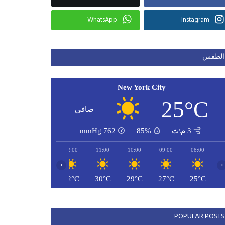
WhatsApp
Instagram
الطقس
New York City
25°C
صافي
3 م\ث
85%
762
mmHg
14:00
13:00
12:00
11:00
10:00
09:00
08:00
‹
›
33°C
32°C
32°C
30°C
29°C
27°C
25°C
POPULAR POSTS