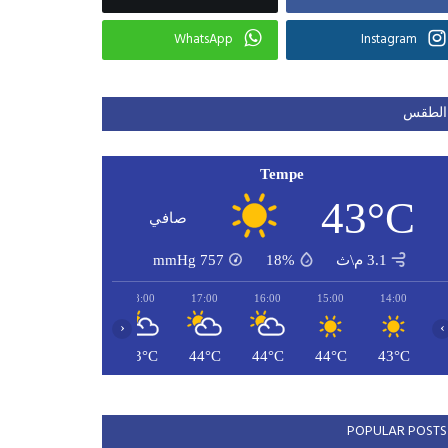
WhatsApp
Instagram
الطقس
Tempe
43°C
صافي
3.1 م\ث
18%
757
mmHg
20:00
19:00
18:00
17:00
16:00
15:00
14:00
‹
›
42°C
42°C
43°C
44°C
44°C
44°C
43°C
POPULAR POSTS