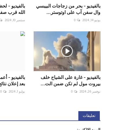
بالفيديو - بحر من زجاجات البيبسي
بالفيديو - ‏ل
وال سفن آب على اوتوستر...
الله قرب صفد
يونيو 14, 2024
0
سبتمبر 10, 2024
بالفيديو - غارة على الشياح خلف
بيروت مول لم تكن ضمن الت...
بعد إعلان نتائج فوز
نوفمبر 26, 2024
0
يوليو 1, 2024
0
تعليقات