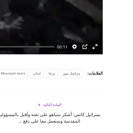
00:11
Settings
PIP
Enter
fullscreen
العلامات:
مراسل نيوز
برجا
لبنان
Mourasel news
المادة التالية
يسرائيل كاتس: أشكر نتنياهو على ثقته وأقبل بالمسؤولية
المقدسة وسنعمل معا على دفع ...