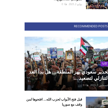
يوليو 3, 2025
0
RECOMMENDED POSTS
كتّابنا
حذير سعودي يهز المنطقة... هل بدأ العد
لتنازلي لتصعيد ...
سطس 7, 2026
0
قبل فتح الأبواب لحزب الله... افتحوها لمن
وقف مع سوريا