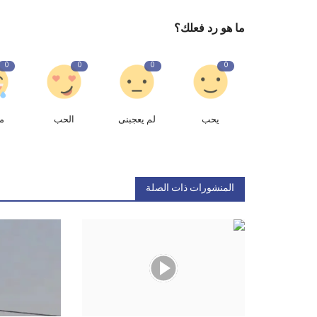
ما هو رد فعلك؟
0
0
0
0
يحب
لم يعجبنى
الحب
م
المنشورات ذات الصلة