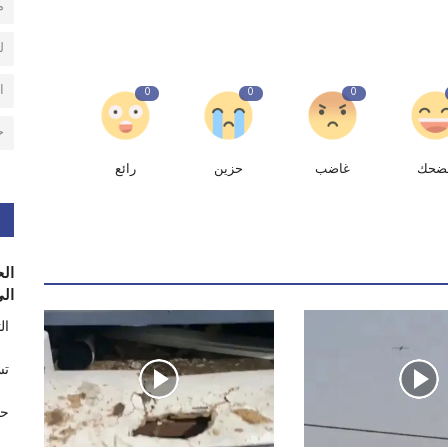
م
ل
ا
0
0
0
ح
ضحك
غاضب
حزين
رائع
الح
الى
ال
تس
حر