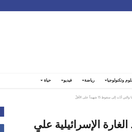
Track all markets on TradingView
لوم وتكنولوجيا
رياضة
فيديو
حياة
لى سقوط 15 شهيداً على الأقلّ
 الغارة الإسرائيلية على