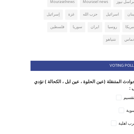
راسل نيوز
Mourasel news
Mouraselnews
بنان
اسرائيل
حزب الله
غزة
إسرائيل
مريكا
روسيا
ايران
سوريا
فلسطين
ماس
نتنياهو
VOTING POLL
وادث المتنقلة (عين الحلوة ، عين ابل ، الكحالة ) تؤدي
 :
تقسيم
وية
ب اهلية