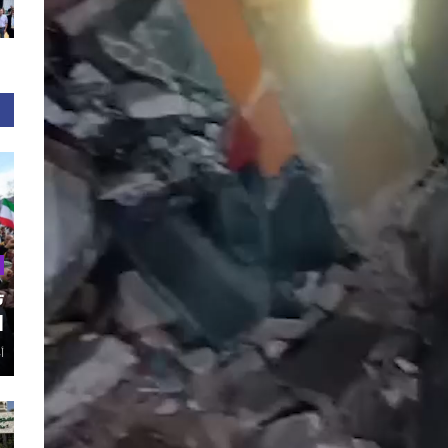
ت
ا
أغ