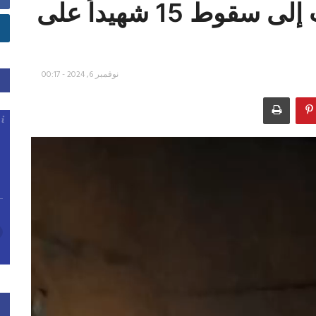
مبنى في برجا والتي أدّت إلى سقوط 15 شهيداً على
نوفمبر 6, 2024 - 00:17