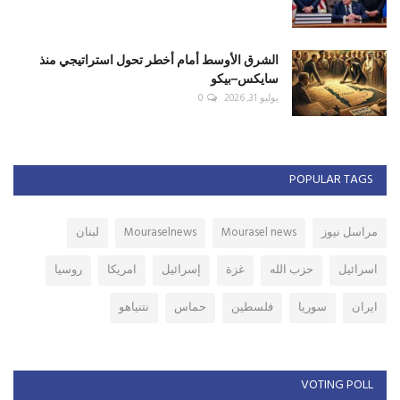
الشرق الأوسط أمام أخطر تحول استراتيجي منذ
سايكس–بيكو
يوليو 31, 2026
0
POPULAR TAGS
مراسل نيوز
Mourasel news
Mouraselnews
لبنان
اسرائيل
حزب الله
غزة
إسرائيل
امريكا
روسيا
ايران
سوريا
فلسطين
حماس
نتنياهو
VOTING POLL