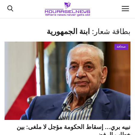
بطاقة شعار:
ابنة الجمهورية
الأخبار
صحافة
كتّابنا
السعودية
اقتصاد
علوم وتكنولوجيا
رياضة
نبيه بري... إسقاط الحكومة مؤجل لا ملغى: بين
فيديو
خطاب الرفض ...