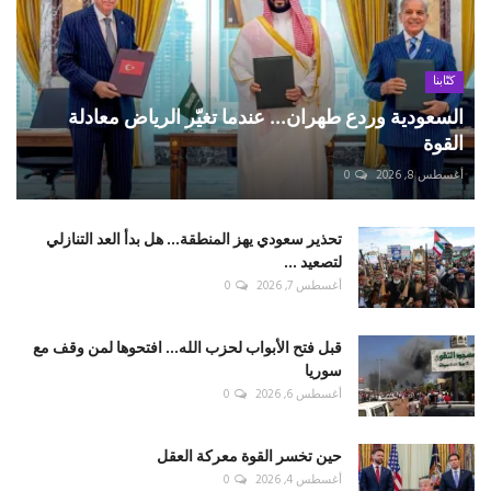
كتّابنا
السعودية وردع طهران... عندما تغيّر الرياض معادلة
القوة
أغسطس 8, 2026
0
تحذير سعودي يهز المنطقة... هل بدأ العد التنازلي
لتصعيد ...
أغسطس 7, 2026
0
قبل فتح الأبواب لحزب الله... افتحوها لمن وقف مع
سوريا
أغسطس 6, 2026
0
حين تخسر القوة معركة العقل
أغسطس 4, 2026
0