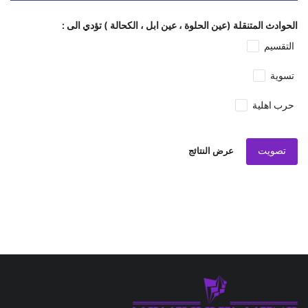
الحوادث المتنقلة (عين الحلوة ، عين ابل ، الكحالة ) تؤدي الى :
التقسيم
تسوية
حرب اهلية
تصويت
عرض النتائج