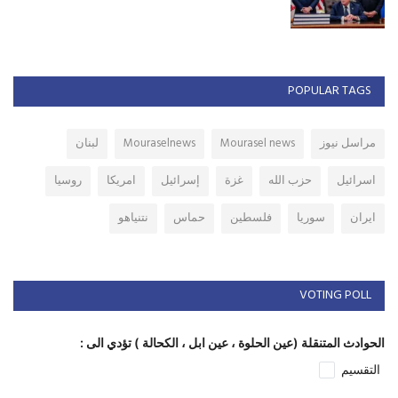
POPULAR TAGS
مراسل نيوز
Mourasel news
Mouraselnews
لبنان
اسرائيل
حزب الله
غزة
إسرائيل
امريكا
روسيا
ايران
سوريا
فلسطين
حماس
نتنياهو
VOTING POLL
الحوادث المتنقلة (عين الحلوة ، عين ابل ، الكحالة ) تؤدي الى :
التقسيم