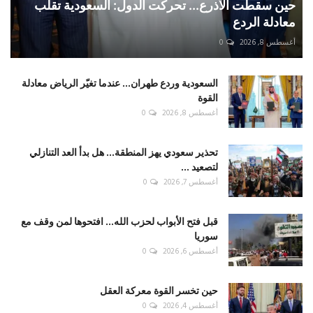
حين سقطت الأذرع... تحركت الدول: السعودية تقلب
معادلة الردع
أغسطس 8, 2026
0
السعودية وردع طهران... عندما تغيّر الرياض معادلة
القوة
أغسطس 8, 2026
0
تحذير سعودي يهز المنطقة... هل بدأ العد التنازلي
لتصعيد ...
أغسطس 7, 2026
0
قبل فتح الأبواب لحزب الله... افتحوها لمن وقف مع
سوريا
أغسطس 6, 2026
0
حين تخسر القوة معركة العقل
أغسطس 4, 2026
0