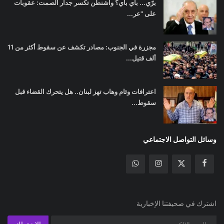
برّي... باي باي؟ واشنطن تكسر جدار الصمت: عقوبات
على "عر...
مجزرة في الجنوب: مصادر تكشف عن سقوط أكثر من 11
ألف قتيل...
اعترافات وئام وهاب تهز لبنان.. هل يتحرك القضاء قبل
سقوط...
وسائل التواصل الاجتماعي
اشترك في صحيفتنا الإخبارية