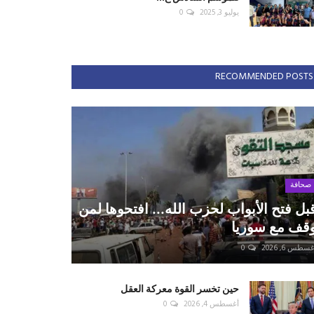
يوليو 3, 2025
0
RECOMMENDED POSTS
صحافة
بل فتح الأبواب لحزب الله... افتحوها لمن
قف مع سوريا
سطس 6, 2026
0
حين تخسر القوة معركة العقل
أغسطس 4, 2026
0