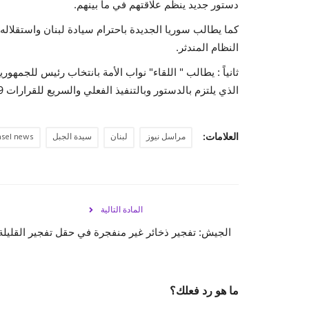
دستور جديد ينظم علاقتهم في ما بينهم.
كما يطالب سوريا الجديدة باحترام سيادة لبنان واستقلاله 
النظام المندثر.
الذي يلتزم بالدستور وبالتنفيذ الفعلي والسريع للقرارات 1559و1680 و1701.
العلامات:
مراسل نيوز
لبنان
سيدة الجبل
sel news
المادة التالية
الجيش: تفجير ذخائر غير منفجرة في حقل تفجير القليلة
ما هو رد فعلك؟