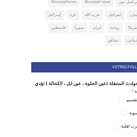
راسل نيوز
Mourasel news
Mouraselnews
بنان
اسرائيل
حزب الله
غزة
إسرائيل
مريكا
روسيا
ايران
سوريا
فلسطين
ماس
نتنياهو
VOTING POLL
وادث المتنقلة (عين الحلوة ، عين ابل ، الكحالة ) تؤدي
 :
تقسيم
وية
ب اهلية