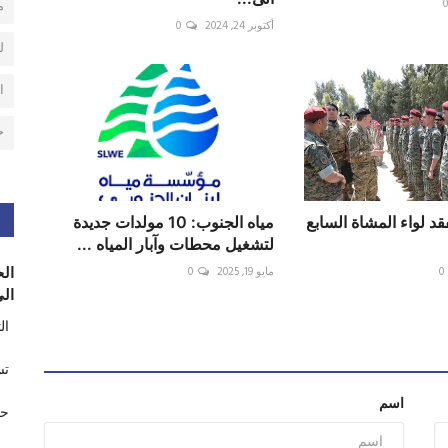
م
أكتوبر 24, 2024
0
ل
ا
ح
قد لواء المشاة السابع
مياه الجنوب: 10 مولدات جديدة
لتشغيل محطات وآبار المياه ...
0
مايو 19, 2025
0
الح
الى
ال
تس
اسم
حر