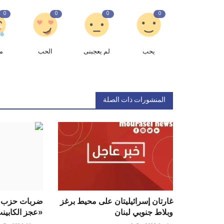
0
0
0
0
يحب
لم يعجبنى
الحب
م
المنشورات ذات الصلة
غارتان إسرائيليتان على محيط برغز
ضربات حزب الله
وبلاط جنوبي لبنان
«عجز الكابينت