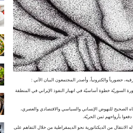
، حضورياً والكترونياً، وأصدر المجتمعون البيان الآتي :
د بعد 13 عاماً من انطلاق الثورة السوريّة خطوة أساسيّة في انهيار النفوذ الإيراني في المنطقة
جاه الصحيح للنهوض الإنساني والسياسي والاقتصادي والعصري،
دفعوا بأرواحهم ثمن الحريّة.
ه الانتقال من الديكتاتورية نحو الديمقراطية من خلال التفاهم على