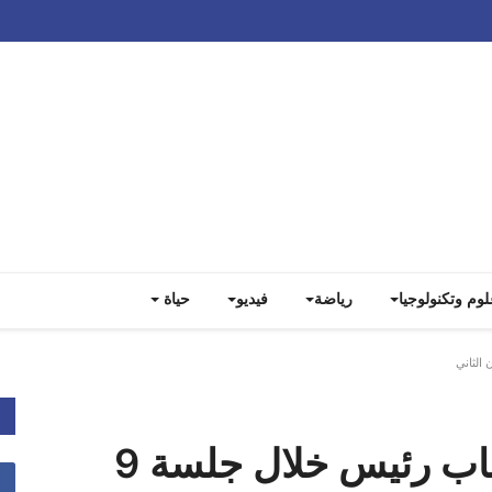
Track all markets on TradingView
لوم وتكنولوجيا
رياضة
فيديو
حياة
‏"سيدة الجبل": يجب انتخاب رئيس خلال جلسة 9