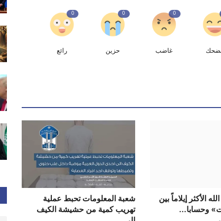
0
0
0
ضحك
غاضب
حزين
رائع
 الأكثر إيلاماً بين
شعبة المعلومات تحبط عملية
» وحسابا...
تهريب كمية من حشيشة الكيف
الى...