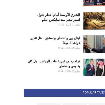
الشرق الأوسط أمام أخطر تحول
استراتيجي منذ سايكس–بيكو
يوليو 31, 2026
0
لبنان بين واشنطن ودمشق... هل تتغير
قواعد اللعبة؟
يوليو 25, 2026
0
ترامب لم يكن يخاطب الرياض... بل كان
يفاوض واشنطن
يوليو 25, 2026
0
POPULAR TAGS