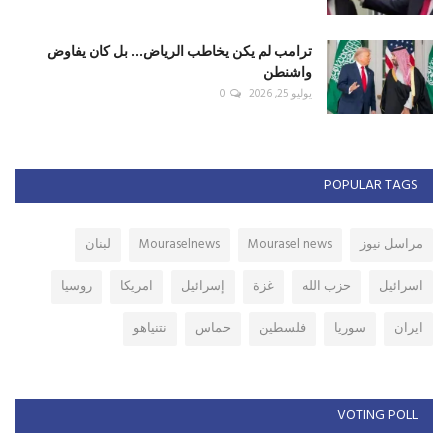
ترامب لم يكن يخاطب الرياض... بل كان يفاوض
واشنطن
يوليو 25, 2026
0
POPULAR TAGS
مراسل نيوز
Mourasel news
Mouraselnews
لبنان
اسرائيل
حزب الله
غزة
إسرائيل
امريكا
روسيا
ايران
سوريا
فلسطين
حماس
نتنياهو
VOTING POLL