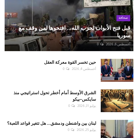
صحافة
قبل فتح الأبواب لحزب الله... افتحوها لمن وقف مع
سوريا
أغسطس 6, 2026
0
حين تخسر القوة معركة العقل
أغسطس 4, 2026
0
الشرق الأوسط أمام أخطر تحول استراتيجي منذ
سايكس–بيكو
يوليو 31, 2026
0
لبنان بين واشنطن ودمشق... هل تتغير قواعد اللعبة؟
يوليو 25, 2026
0