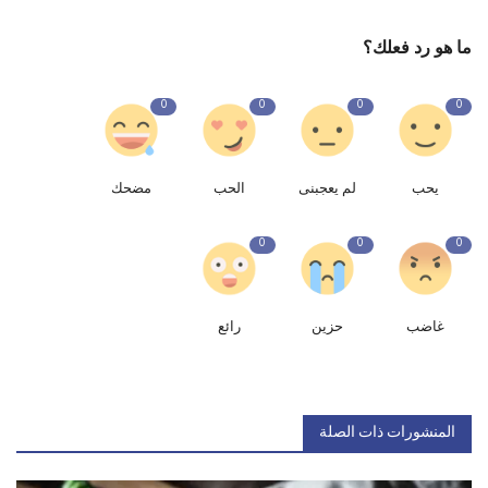
ما هو رد فعلك؟
0
0
0
0
يحب
لم يعجبنى
الحب
مضحك
0
0
0
غاضب
حزين
رائع
المنشورات ذات الصلة