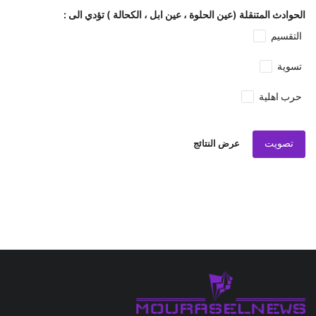
الحوادث المتنقلة (عين الحلوة ، عين ابل ، الكحالة ) تؤدي الى :
التقسيم
تسوية
حرب اهلية
تصويت
عرض النتائج