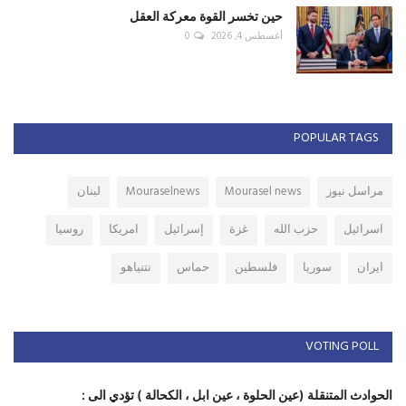
حين تخسر القوة معركة العقل
أغسطس 4, 2026
0
POPULAR TAGS
مراسل نيوز
Mourasel news
Mouraselnews
لبنان
اسرائيل
حزب الله
غزة
إسرائيل
امريكا
روسيا
ايران
سوريا
فلسطين
حماس
نتنياهو
VOTING POLL
الحوادث المتنقلة (عين الحلوة ، عين ابل ، الكحالة ) تؤدي الى :