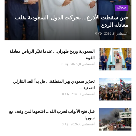
صحافة
حين سقطت الأذرع... تحركت الدول: السعودية تقلب
معادلة الردع
أغسطس 8, 2026
0
السعودية وردع طهران... عندما تغيّر الرياض معادلة
القوة
أغسطس 8, 2026
0
تحذير سعودي يهز المنطقة... هل بدأ العد التنازلي
لتصعيد ...
أغسطس 7, 2026
0
قبل فتح الأبواب لحزب الله... افتحوها لمن وقف مع
سوريا
أغسطس 6, 2026
0