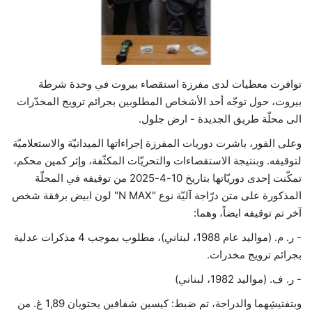
حياة
توافرت معطيات لدى مفرزة استقصاء بيروت في وحدة شرطة
بيروت، حول توجّه أحد الأشخاص المطلوبين بجرائم ترويج المخدّرات
الى محلّة طريق الجديدة - ارض جلول.
وعلى الفور، باشرت دوريات المفرزة إجراءاتها الميدانيّة والاستعلاميّة
لتوقيفه. وبنتيجة الاستقصاءات والتحريّات المكثّفة، وإثر كمين محكم،
تمكّنت إحدى دوريّاتها بتاريخ 10-4-2025 من توقيفه في المحلّة
المذكورة على متن درّاجة آليّة نوع "N MAX" لون ابيض برفقة شخص
آخر تم توقيفه ايضاً، وهما:
- ر. م. (مواليد عام 1988، لبناني)، مطلوب بموجب 4 مذكرات عدلية
بجرائم ترويج مخدرات.
- ر. ف. (مواليد 1982، لبناني)
وبتفتيشِهما والدراجة، تم ضبط: كيسين شفافين يحتويان 1,89 غ. من