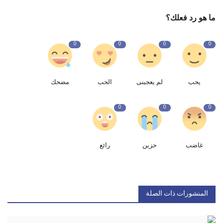
ما هو رد فعلك؟
0
0
0
0
يحب
لم يعجبنى
الحب
مضحك
0
0
0
غاضب
حزين
رائع
المنشورات ذات الصلة