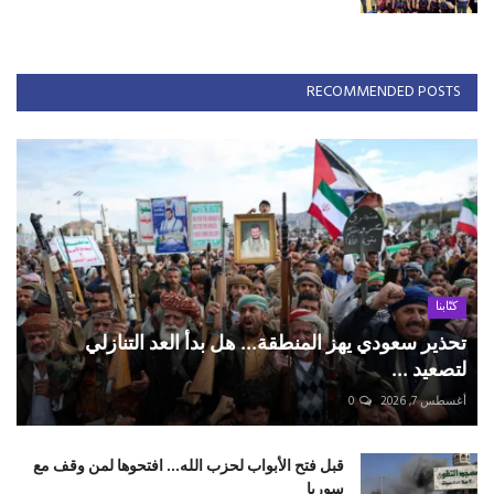
RECOMMENDED POSTS
كتّابنا
تحذير سعودي يهز المنطقة... هل بدأ العد التنازلي
لتصعيد ...
أغسطس 7, 2026
0
قبل فتح الأبواب لحزب الله... افتحوها لمن وقف مع
سوريا