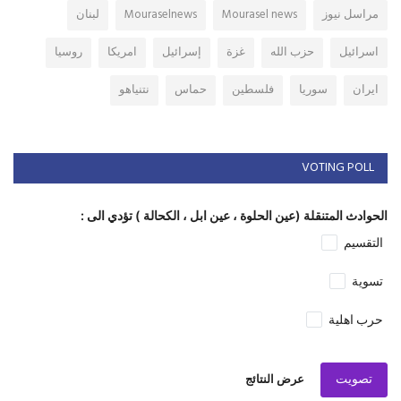
مراسل نيوز
Mourasel news
Mouraselnews
لبنان
اسرائيل
حزب الله
غزة
إسرائيل
امريكا
روسيا
ايران
سوريا
فلسطين
حماس
نتنياهو
VOTING POLL
الحوادث المتنقلة (عين الحلوة ، عين ابل ، الكحالة ) تؤدي الى :
التقسيم
تسوية
حرب اهلية
تصويت
عرض النتائج