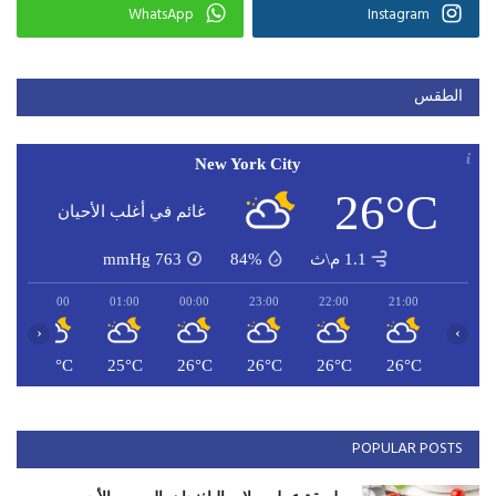
WhatsApp
Instagram
الطقس
New York City
26°C
غائم في أغلب الأحيان
1.1 م\ث
84%
763
mmHg
02:00
01:00
00:00
23:00
22:00
21:00
‹
›
C
25°C
25°C
26°C
26°C
26°C
26°C
POPULAR POSTS