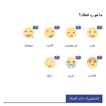
ما هو رد فعلك؟
0
0
0
0
يحب
لم يعجبنى
الحب
مضحك
0
0
0
غاضب
حزين
رائع
المنشورات ذات الصلة