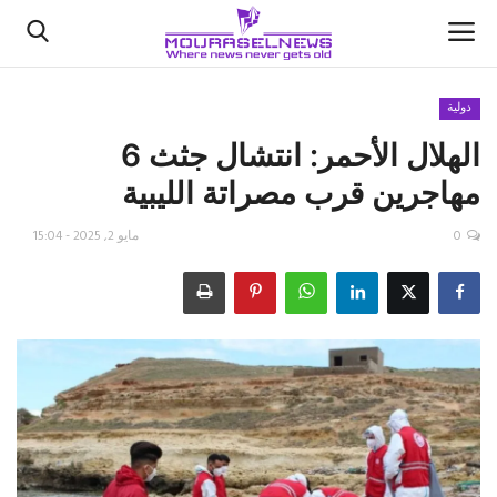
دولية
الهلال الأحمر: انتشال جثث 6
الأخبار
مهاجرين قرب مصراتة الليبية
كتّابنا
0
مايو 2, 2025 - 15:04
السعودية
اقتصاد
علوم وتكنولوجيا
رياضة
فيديو