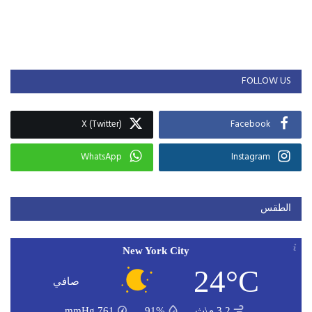
FOLLOW US
X (Twitter)
Facebook
WhatsApp
Instagram
الطقس
New York City
24°C
صافي
3.2 م\ث
91%
761
mmHg