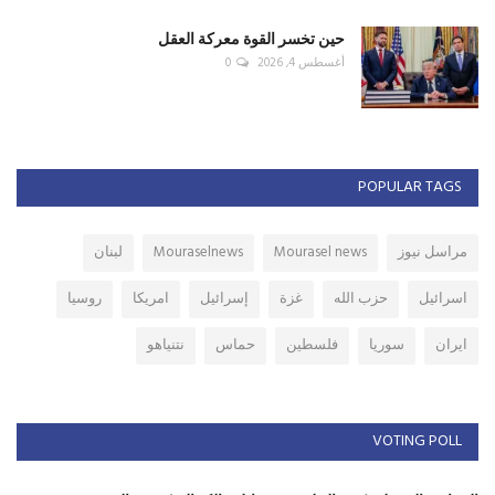
حين تخسر القوة معركة العقل
أغسطس 4, 2026
0
POPULAR TAGS
مراسل نيوز
Mourasel news
Mouraselnews
لبنان
اسرائيل
حزب الله
غزة
إسرائيل
امريكا
روسيا
ايران
سوريا
فلسطين
حماس
نتنياهو
VOTING POLL