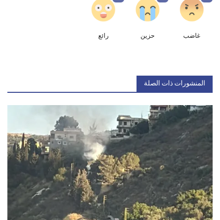
غاضب
حزين
رائع
المنشورات ذات الصلة