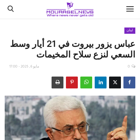
لبنان
عباس يزور بيروت في 21 أيار وسط
الأخبار
السعي لنزع سلاح المخيمات
كتّابنا
0
مايو 6, 2025 - 17:00
السعودية
اقتصاد
علوم وتكنولوجيا
رياضة
فيديو