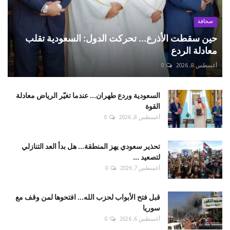
صحافة
حين سقطت الأذرع... تحركت الدول: السعودية تقلب
معادلة الردع
أغسطس 8, 2026
0
السعودية وردع طهران... عندما تغيّر الرياض معادلة
القوة
أغسطس 8, 2026
0
تحذير سعودي يهز المنطقة... هل بدأ العد التنازلي
لتصعيد ...
أغسطس 7, 2026
0
قبل فتح الأبواب لحزب الله... افتحوها لمن وقف مع
سوريا
أغسطس 6, 2026
0