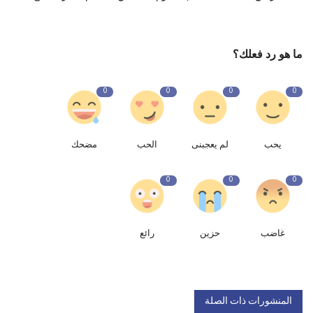
ما هو رد فعلك؟
0
0
0
0
يحب
لم يعجبنى
الحب
مضحك
0
0
0
غاضب
حزين
رائع
المنشورات ذات الصلة