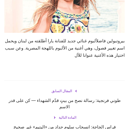
حياة
بيروتبولين فاضلألبوم غنائي جديد للفنانة يارا أطلقته من لبنان ويحمل
اسم تغيير فصول، وهي أغنية من الألبوم باللهجة المصرية. وعن سبب
اختيار هذه الأغنية عنوانا للأل
المقال السابق
طوني فرنجية: رسالة نصح من بيتٍ قدّم الشهداء — كن على قدر
الاسم
المادة التالية
فراس الجاجة: انسحاب سلوم حداد من «اليتيم» غير صحيح