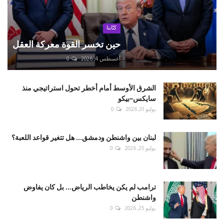
كتّابنا
حين تخسر القوة معركة العقل
أغسطس 4, 2026
0
الشرق الأوسط أمام أخطر تحول استراتيجي منذ
سايكس–بيكو
يوليو 31, 2026
0
لبنان بين واشنطن ودمشق... هل تتغير قواعد اللعبة؟
يوليو 25, 2026
0
ترامب لم يكن يخاطب الرياض... بل كان يفاوض
واشنطن
يوليو 25, 2026
0