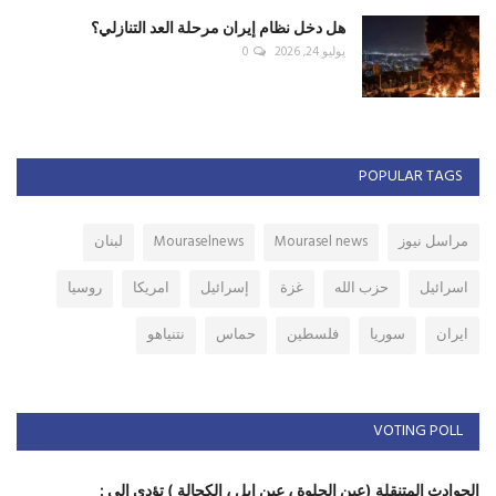
هل دخل نظام إيران مرحلة العد التنازلي؟
يوليو 24, 2026
0
POPULAR TAGS
مراسل نيوز
Mourasel news
Mouraselnews
لبنان
اسرائيل
حزب الله
غزة
إسرائيل
امريكا
روسيا
ايران
سوريا
فلسطين
حماس
نتنياهو
VOTING POLL
الحوادث المتنقلة (عين الحلوة ، عين ابل ، الكحالة ) تؤدي الى :