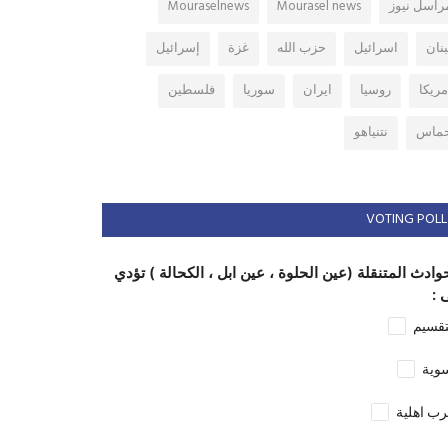
راسل نيوز
Mourasel news
Mouraselnews
بنان
اسرائيل
حزب الله
غزة
إسرائيل
مريكا
روسيا
ايران
سوريا
فلسطين
ماس
نتنياهو
VOTING POLL
وادث المتنقلة (عين الحلوة ، عين ابل ، الكحالة ) تؤدي
 :
تقسيم
وية
ب اهلية