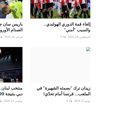
إلغاء قمة الدوري الهولندي..
باريس سان جي
والسبب “أمني”
الصدام الأوروب
أغسطس 28, 2024
0
فبراير 28, 2025
زيدان ترك “بصمته الشهيرة” في
منتخب لبنان ي
الملعب… فرنسا أمام تحدّي!
دبي بنتيجة 99-77 ويحر...
يونيو 21, 2024
0
نوفمبر 22, 2024