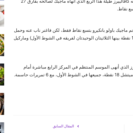
وبدأ فاغنر هذا الربع بتسجيل 10 نقاط، أي مجموع ما سجله كافالييرز طيلة هذا الربع الذي أنهاه ماجيك لصالحه بفارق 27
ة التي سجل فيها 35 نقطة، اكتفى نجم ماجيك باولو بانكيرو بتسع نقاط فقط، لكن فاغنر ناب عنه وحمل
الفريق على كتفيه بمساندة من البديلين جوناثان أيزاك (14 نقطة بينها الثلاثيتان الوحيدتان لفريقه في الشوط الأول) وماركيل
 الذي أنهى الموسم المنتظم في المركز الرابع مباشرة أمام
المقال السابق