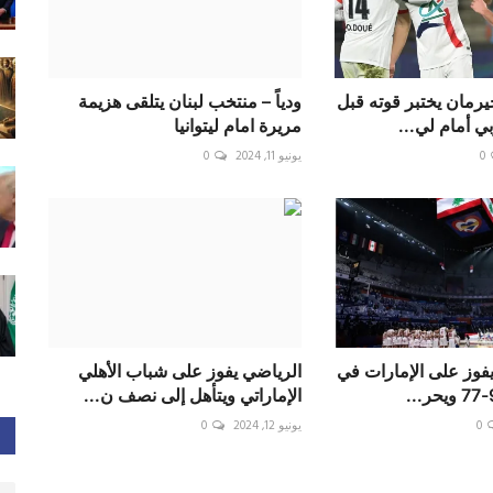
رمان يختبر قوته قبل
ودياً – منتخب لبنان يتلقى هزيمة
ي أمام لي...
مريرة امام ليتوانيا
0
يونيو 11, 2024
0
فوز على الإمارات في
الرياضي يفوز على شباب الأهلي
الإماراتي ويتأهل إلى نصف ن...
0
يونيو 12, 2024
0