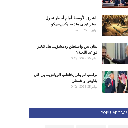
الشرق الأوسط أمام أخطر تحول
استراتيجي منذ سايكس–بيكو
يوليو 31, 2026
0
لبنان بين واشنطن ودمشق... هل تتغير
قواعد اللعبة؟
يوليو 25, 2026
0
ترامب لم يكن يخاطب الرياض... بل كان
يفاوض واشنطن
يوليو 25, 2026
0
POPULAR TAGS