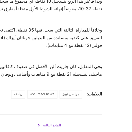
نقطة 37-10، معوضاً إنهائه الشوط الأول متخلفاً بفارق تسع نقاط.
وخلافاً للمباراة الثالث
فولتز (12 نقطة مع 4 متابعات).
وفي المقابل، كان جاريت ألن الأفضل في صفوف كافالييرز
ماجيك، بتسجيله 21 نقطة مع 9 متابعات وأضاف دونوفان ميتشل 18 نقطة، جميعها في الشوط الأول، مع 6 تمريرات حاسمة.
العلامات:
مراسل نيوز
Mourasel news
رياضه
المادة التالية