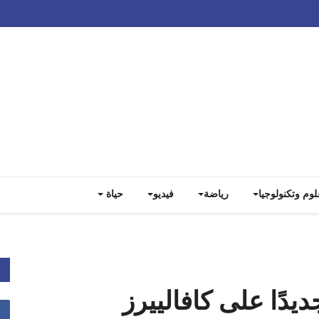
Track all markets on TradingView
لوم وتكنولوجيا
رياضة
فيديو
حياة
ديدًا على كافالييرز