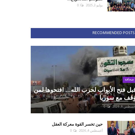
يوليو 3, 2025
0
RECOMMENDED POSTS
صحافة
بل فتح الأبواب لحزب الله... افتحوها لمن
قف مع سوريا
سطس 6, 2026
0
حين تخسر القوة معركة العقل
أغسطس 4, 2026
0