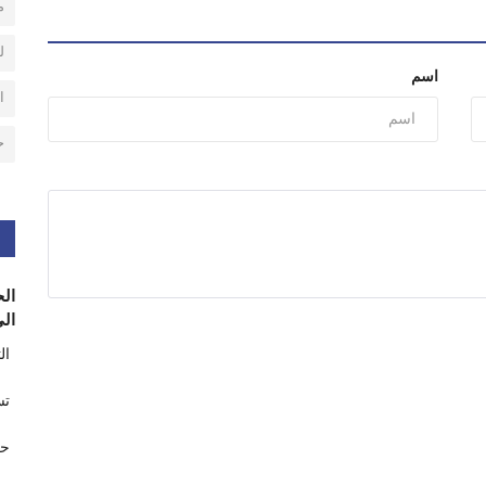
م
ل
اسم
ا
ح
الح
الى
ال
تس
حر