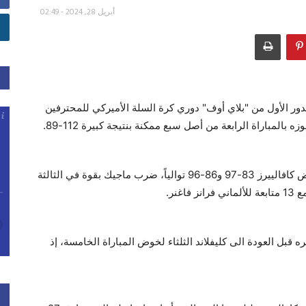
أبريل 28, 2024 - 02:49
لدور الأول من "بلاي أوف" دوري كرة السلة الأميركي للمحترفين
وبعدما خسر المباراتين الأوليين في هذه السلسلة على أرض كافالييرز 83-97 و86-96 توالياً، ضرب ماجيك بقوة في الثالثة
 قبل العودة الى كليفلاند الثلثاء لخوض المباراة الخامسة، إذ