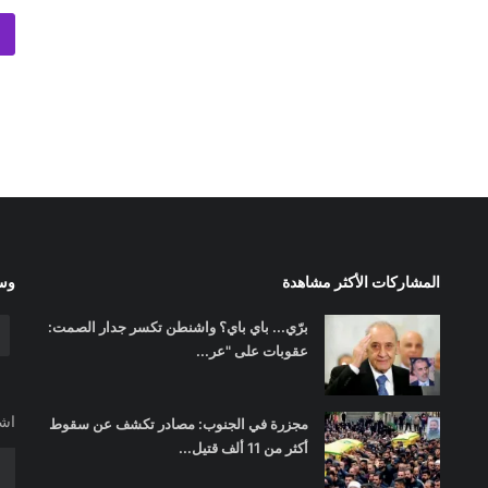
المشاركات الأكثر مشاهدة
وسا
برّي... باي باي؟ واشنطن تكسر جدار الصمت:
عقوبات على "عر...
اشت
مجزرة في الجنوب: مصادر تكشف عن سقوط
أكثر من 11 ألف قتيل...