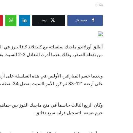
0
فيسبوك
تويتر
أطلق أورلاندو ماجيك سلسلته مع كليفلاند كافالييرز في ا
من نقطة الصفر، وذلك بعدما أدرك التعادل 2-2 السبت بفوزه بالمباراة الرابعة من أصل سبع ممكنة بنتيجة كبيرة 112-89.
على أرضه 121-83 ثم كرر الأمر السبت بفضل 34 نقطة مع 13 متابعة للألماني فرانز فاغنر.
وكان الربع الثالث حاسماً في منح ماجيك الفوز بين جماهيره
حرم ضيفه التسجيل قرابة سبع دقائق.