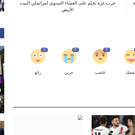
حرب غزة تخيّم على العشاء السنوي لمراسلي البيت
الأبيض
0
0
0
ضحك
غاضب
حزين
رائع
ق
و
أغ