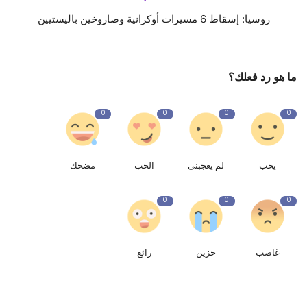
روسيا: إسقاط 6 مسيرات أوكرانية وصاروخين باليستيين
ما هو رد فعلك؟
0
0
0
0
يحب
لم يعجبنى
الحب
مضحك
0
0
0
غاضب
حزين
رائع