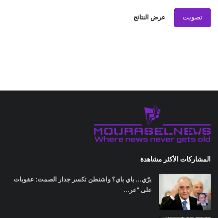
تصويت
عرض النتائج
المشاركات الأكثر مشاهدة
برّي... باي باي؟ واشنطن تكسر جدار الصمت: عقوبات
على "عر...