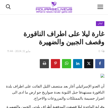
لبنان
غارة ليلا على اطراف الناقورة
الأخبار
وقصف الجبين والضهيرة
كتّابنا
0
مايو 12, 2024 - 11:44
السعودية
اقتصاد
علوم وتكنولوجيا
أن العدو الإسرائيلي أغار بعد منتصف الليل الفائت على اطراف بلدة
الناقورة مستهدفا جبل اللبونة بعدة صواريخ جو ارض ما ادى الى
رياضة
اضرار جسيمة بالممتلكات والمزروعات والاحراج.
فيديو
وقرابة الواحدة ليلا قصفت المدفعية أطراف بلدتي الجبين والضهيرة