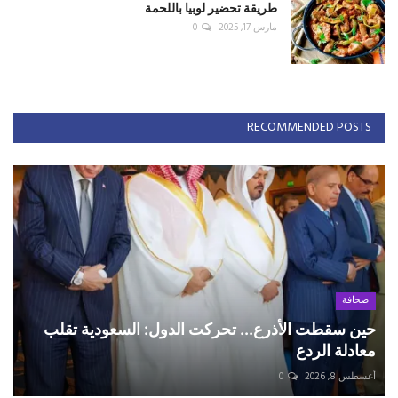
طريقة تحضير لوبيا باللحمة
مارس 17, 2025
0
RECOMMENDED POSTS
صحافة
حين سقطت الأذرع... تحركت الدول: السعودية تقلب
معادلة الردع
أغسطس 8, 2026
0