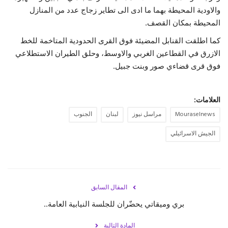
والاودية المحيطة بهما ما ادى الى تطاير زجاج عدد من المنازل
حياة
المحيطة بمكان القصف.
كما اطلقت القنابل المضيئة فوق القرى الحدودية المتاخمة للخط
الازرق في القطاعين الغربي والاوسط، وحلق الطيران الاستطلاعي
فوق قرى قضاءي صور وبنت جبيل.
العلامات:
Mouraselnews
مراسل نيوز
لبنان
الجنوب
الجيش الاسرائيلي
المقال السابق
بري وميقاتي يحضّران للجلسة النيابية العامة..
المادة التالية