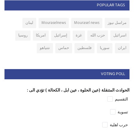
POPULAR TAGS
مراسل نيوز
Mourasel news
Mouraselnews
لبنان
اسرائيل
حزب الله
غزة
إسرائيل
امريكا
روسيا
ايران
سوريا
فلسطين
حماس
نتنياهو
VOTING POLL
الحوادث المتنقلة (عين الحلوة ، عين ابل ، الكحالة ) تؤدي الى :
التقسيم
تسوية
حرب اهلية