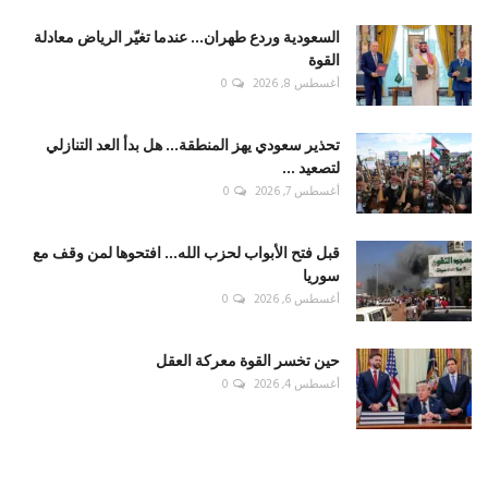
السعودية وردع طهران... عندما تغيّر الرياض معادلة
القوة
أغسطس 8, 2026
0
تحذير سعودي يهز المنطقة... هل بدأ العد التنازلي
لتصعيد ...
أغسطس 7, 2026
0
قبل فتح الأبواب لحزب الله... افتحوها لمن وقف مع
سوريا
أغسطس 6, 2026
0
حين تخسر القوة معركة العقل
أغسطس 4, 2026
0