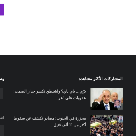
المشاركات الأكثر مشاهدة
وسا
برّي... باي باي؟ واشنطن تكسر جدار الصمت:
عقوبات على "عر...
اشت
مجزرة في الجنوب: مصادر تكشف عن سقوط
أكثر من 11 ألف قتيل...