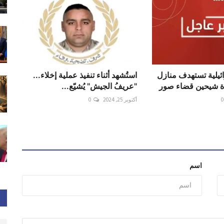
يلية تستهدف منازل
استُشهد أثناء تنفيذ عملية إخلاء...
ة شيحين قضاء صور
"عريفُ الجيش" يُشيّع...
0
أكتوبر 25, 2024
0
اسم