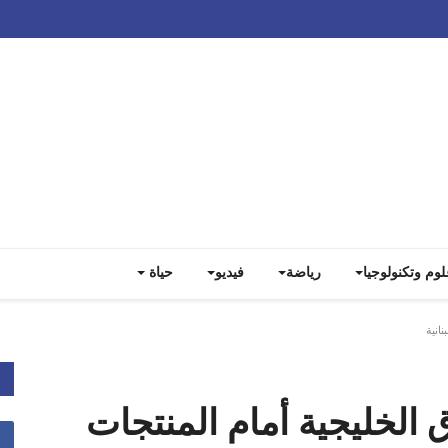
Track all markets on TradingView
لوم وتكنولوجيا
رياضة
فيديو
حياة
انية
ق الخليجية أمام المنتجات