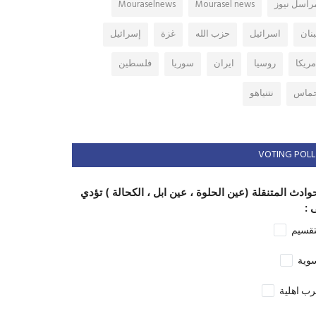
راسل نيوز
Mourasel news
Mouraselnews
بنان
اسرائيل
حزب الله
غزة
إسرائيل
مريكا
روسيا
ايران
سوريا
فلسطين
ماس
نتنياهو
VOTING POLL
وادث المتنقلة (عين الحلوة ، عين ابل ، الكحالة ) تؤدي
 :
تقسيم
وية
ب اهلية