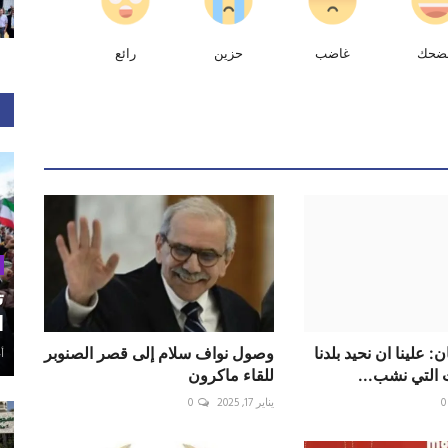
ضحك
غاضب
حزين
رائع
ت
ا
 علينا ان نحيد بلدنا
وصول نواف سلام إلى قصر الصنوبر
أغ
التي نشب...
للقاء ماكرون
0
يناير 17, 2025
0