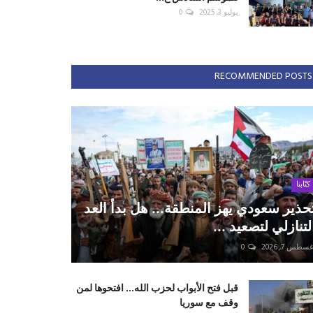
يوليو 3, 2025
0
RECOMMENDED POSTS
كتّابنا
حذير سعودي يهز المنطقة... هل بدأ العد
لتنازلي لتصعيد ...
سطس 7, 2026
0
قبل فتح الأبواب لحزب الله... افتحوها لمن
وقف مع سوريا