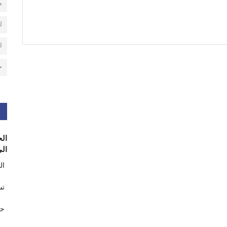
م
ل
ا
ح
الح
الى
ال
تس
حر