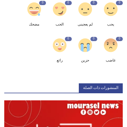
0
0
0
0
يحب
لم يعجبنى
الحب
مضحك
0
0
0
غاضب
حزين
رائع
المنشورات ذات الصلة