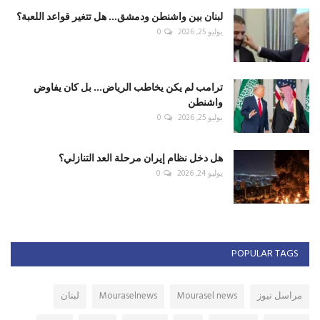
لبنان بين واشنطن ودمشق... هل تتغير قواعد اللعبة؟
يوليو 25, 2026
0
ترامب لم يكن يخاطب الرياض... بل كان يفاوض
واشنطن
يوليو 25, 2026
0
هل دخل نظام إيران مرحلة العد التنازلي؟
يوليو 24, 2026
0
POPULAR TAGS
مراسل نيوز
Mourasel news
Mouraselnews
لبنان