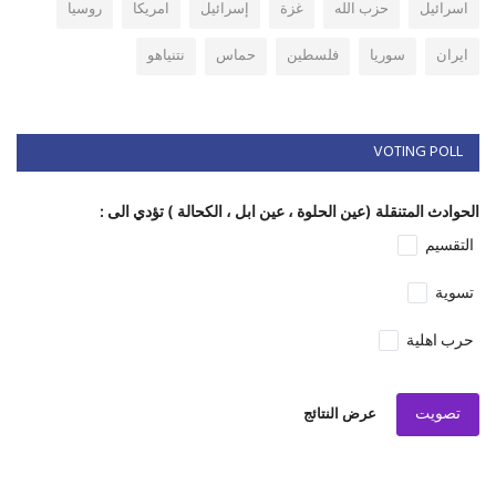
اسرائيل
حزب الله
غزة
إسرائيل
امريكا
روسيا
ايران
سوريا
فلسطين
حماس
نتنياهو
VOTING POLL
الحوادث المتنقلة (عين الحلوة ، عين ابل ، الكحالة ) تؤدي الى :
التقسيم
تسوية
حرب اهلية
تصويت
عرض النتائج