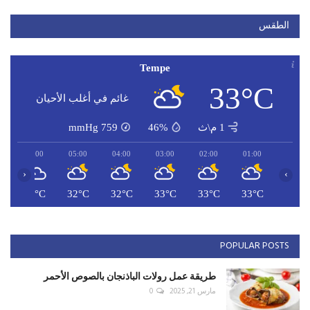
الطقس
Tempe
33°C
غائم في أغلب الأحيان
1 م\ث
46%
759
mmHg
06:00
05:00
04:00
03:00
02:00
01:00
‹
›
C
31°C
32°C
32°C
33°C
33°C
33°C
POPULAR POSTS
طريقة عمل رولات الباذنجان بالصوص الأحمر
مارس 21, 2025
0