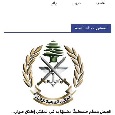
غاضب
حزين
رائع
المنشورات ذات الصلة
الجيش يتسلم فلسطينيٍّا مشتبهًا به في عمليتَي إطلاق صوار...