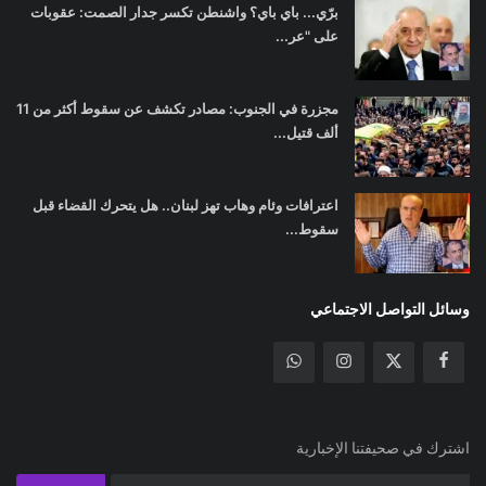
برّي... باي باي؟ واشنطن تكسر جدار الصمت: عقوبات
على "عر...
مجزرة في الجنوب: مصادر تكشف عن سقوط أكثر من 11
ألف قتيل...
اعترافات وئام وهاب تهز لبنان.. هل يتحرك القضاء قبل
سقوط...
وسائل التواصل الاجتماعي
اشترك في صحيفتنا الإخبارية