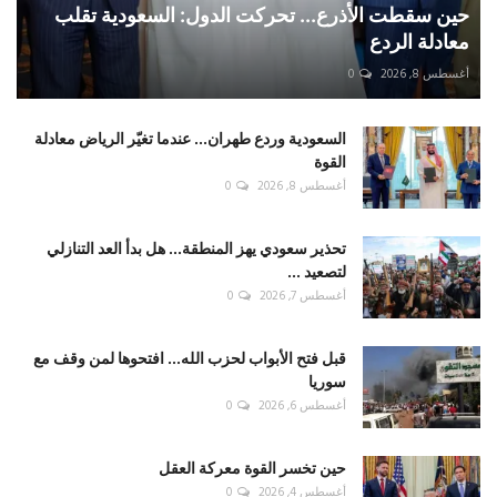
حين سقطت الأذرع... تحركت الدول: السعودية تقلب
معادلة الردع
أغسطس 8, 2026
0
السعودية وردع طهران... عندما تغيّر الرياض معادلة
القوة
أغسطس 8, 2026
0
تحذير سعودي يهز المنطقة... هل بدأ العد التنازلي
لتصعيد ...
أغسطس 7, 2026
0
قبل فتح الأبواب لحزب الله... افتحوها لمن وقف مع
سوريا
أغسطس 6, 2026
0
حين تخسر القوة معركة العقل
أغسطس 4, 2026
0