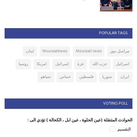
POPULAR TAGS
مراسل نيوز
Mourasel news
Mouraselnews
لبنان
اسرائيل
حزب الله
غزة
إسرائيل
امريكا
روسيا
ايران
سوريا
فلسطين
حماس
نتنياهو
VOTING POLL
الحوادث المتنقلة (عين الحلوة ، عين ابل ، الكحالة ) تؤدي الى :
التقسيم