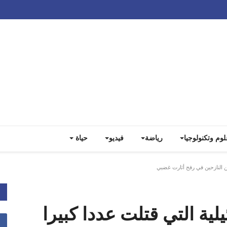
Track all markets on TradingView
لوم وتكنولوجيا
رياضة
فيديو
حياة
من النازحين في رفح أثارت غضبي
لية التي قتلت عددا كبيرا