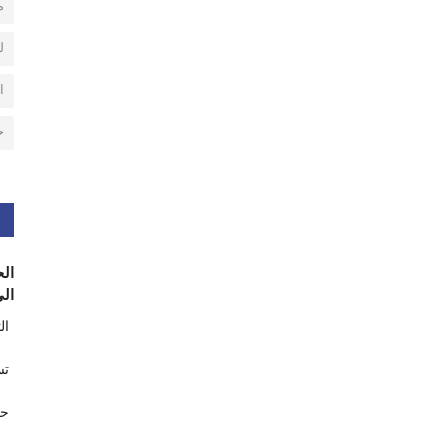
م
ل
ا
ح
الح
الى
ال
تس
حر