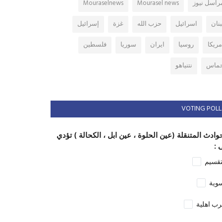
راسل نيوز
Mourasel news
Mouraselnews
بنان
اسرائيل
حزب الله
غزة
إسرائيل
مريكا
روسيا
ايران
سوريا
فلسطين
ماس
نتنياهو
VOTING POLL
وادث المتنقلة (عين الحلوة ، عين ابل ، الكحالة ) تؤدي
 :
تقسيم
وية
ب اهلية