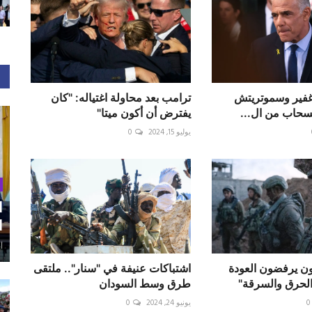
ن غفير وسموتريتش
ترامب بعد محاولة اغتياله: "كان
انسحاب من ال...
يفترض أن أكون ميتا"
يوليو 15, 2024
0
ا
ا
أغ
ون يرفضون العودة
اشتباكات عنيفة في "سنار".. ملتقى
الحرق والسرقة"
طرق وسط السودان
0
يونيو 24, 2024
0