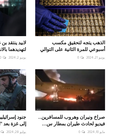
الذهب يتجه لتحقيق مكسب
لابيد ينتقد ب
أسبوعي للمرة الثانية على التوالي
لتهديدهما بال
يونيو 21, 2024
0
يونيو 2, 2024
0
صراخ ونيران وهروب للمسافرين..
جنود إسرائيلي
فيديو لحادث طيران بمطار س...
إلى غزة بعد "
مايو 10, 2024
0
يوليو 28, 2024