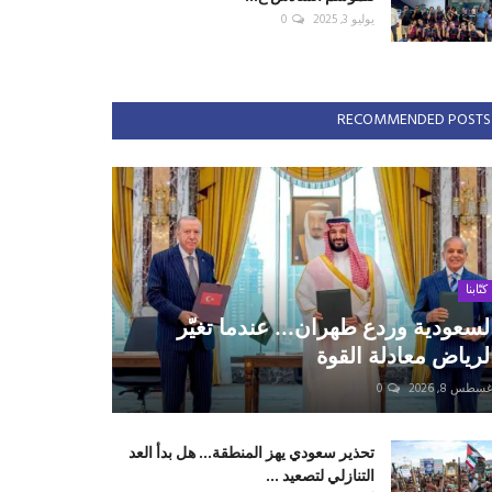
يوليو 3, 2025
0
RECOMMENDED POSTS
كتّابنا
لسعودية وردع طهران... عندما تغيّر
لرياض معادلة القوة
سطس 8, 2026
0
تحذير سعودي يهز المنطقة... هل بدأ العد
التنازلي لتصعيد ...