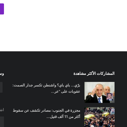
المشاركات الأكثر مشاهدة
وسا
برّي... باي باي؟ واشنطن تكسر جدار الصمت:
عقوبات على "عر...
اشت
مجزرة في الجنوب: مصادر تكشف عن سقوط
أكثر من 11 ألف قتيل...