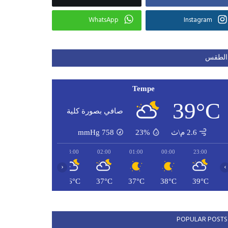
WhatsApp
Instagram
الطقس
Tempe
39°C
صافي بصورة كلية
2.6 م\ث
23%
758
mmHg
05:00
04:00
03:00
02:00
01:00
00:00
23:00
‹
›
34°C
35°C
36°C
37°C
37°C
38°C
39°C
POPULAR POSTS