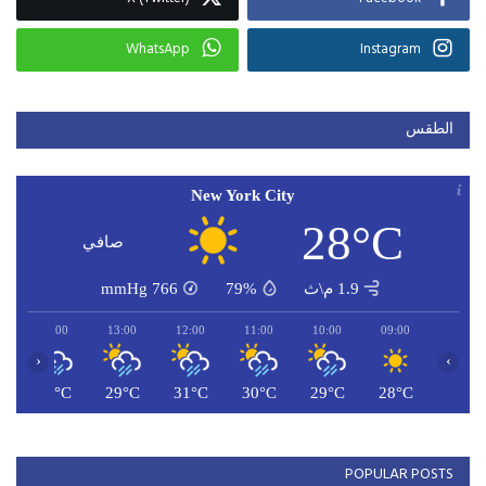
WhatsApp
Instagram
الطقس
New York City
28°C
صافي
1.9 م\ث
79%
766
mmHg
14:00
13:00
12:00
11:00
10:00
09:00
‹
›
C
28°C
29°C
31°C
30°C
29°C
28°C
POPULAR POSTS