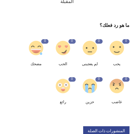
المقبلة
ما هو رد فعلك؟
0
0
0
0
يحب
لم يعجبنى
الحب
مضحك
0
0
0
غاضب
حزين
رائع
المنشورات ذات الصلة