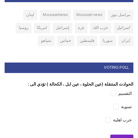
مراسل نيوز
Mourasel news
Mouraselnews
لبنان
اسرائيل
حزب الله
غزة
إسرائيل
امريكا
روسيا
ايران
سوريا
فلسطين
حماس
نتنياهو
VOTING POLL
الحوادث المتنقلة (عين الحلوة ، عين ابل ، الكحالة ) تؤدي الى :
التقسيم
تسوية
حرب اهلية