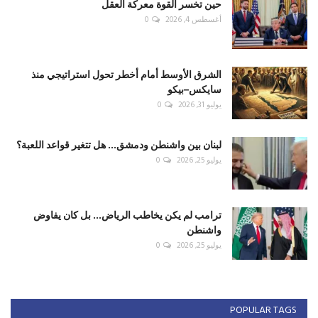
حين تخسر القوة معركة العقل
أغسطس 4, 2026
0
الشرق الأوسط أمام أخطر تحول استراتيجي منذ
سايكس–بيكو
يوليو 31, 2026
0
لبنان بين واشنطن ودمشق... هل تتغير قواعد اللعبة؟
يوليو 25, 2026
0
ترامب لم يكن يخاطب الرياض... بل كان يفاوض
واشنطن
يوليو 25, 2026
0
POPULAR TAGS