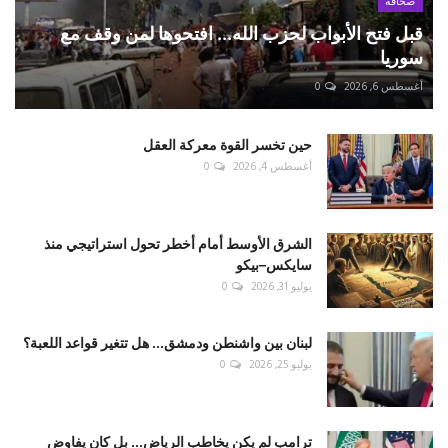
صحافة
قبل فتح الأبواب لحزب الله... افتحوها لمن وقف مع
سوريا
أغسطس 6, 2026
0
حين تخسر القوة معركة العقل
أغسطس 4, 2026
0
الشرق الأوسط أمام أخطر تحول استراتيجي منذ
سايكس–بيكو
يوليو 31, 2026
0
لبنان بين واشنطن ودمشق... هل تتغير قواعد اللعبة؟
يوليو 25, 2026
0
ترامب لم يكن يخاطب الرياض... بل كان يفاوض