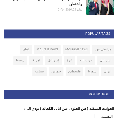
واشنطن
يوليو 25, 2026
0
POPULAR TAGS
مراسل نيوز
Mourasel news
Mouraselnews
لبنان
اسرائيل
حزب الله
غزة
إسرائيل
امريكا
روسيا
ايران
سوريا
فلسطين
حماس
نتنياهو
VOTING POLL
الحوادث المتنقلة (عين الحلوة ، عين ابل ، الكحالة ) تؤدي الى :
التقسيم