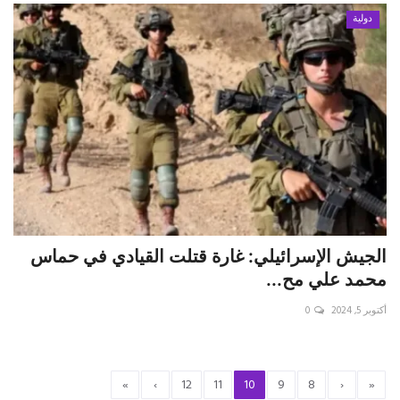
دولية
الجيش الإسرائيلي: غارة قتلت القيادي في حماس
محمد علي مح...
أكتوبر 5, 2024
0
»
›
12
11
10
9
8
‹
«