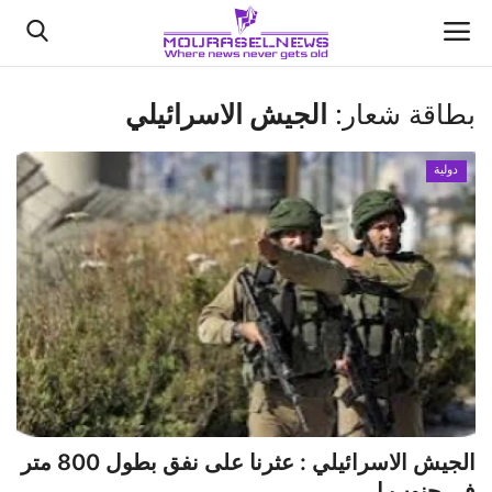
بطاقة شعار:
الجيش الاسرائيلي
الأخبار
دولية
كتّابنا
السعودية
اقتصاد
علوم وتكنولوجيا
رياضة
الجيش الاسرائيلي : عثرنا على نفق بطول 800 متر
فيديو
في جنوب ل...