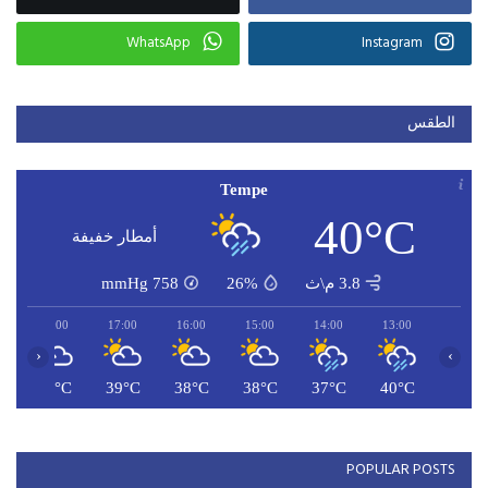
WhatsApp
Instagram
الطقس
Tempe
40°C
أمطار خفيفة
3.8 م\ث
26%
758
mmHg
18:00
17:00
16:00
15:00
14:00
13:00
‹
›
C
39°C
39°C
38°C
38°C
37°C
40°C
POPULAR POSTS