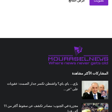
تصويت
عرض النتائج
المشاركات الأكثر مشاهدة
برّي... باي باي؟ واشنطن تكسر جدار الصمت: عقوبات
على "عر...
مجزرة في الجنوب: مصادر تكشف عن سقوط أكثر من 11
ألف قتيل...