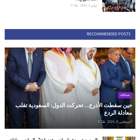
يوليو 3, 2025
0
RECOMMENDED POSTS
صحافة
حين سقطت الأذرع... تحركت الدول: السعودية تقلب
معادلة الردع
أغسطس 8, 2026
0
السعودية وردع طهران... عندما تغيّر الرياض معادلة