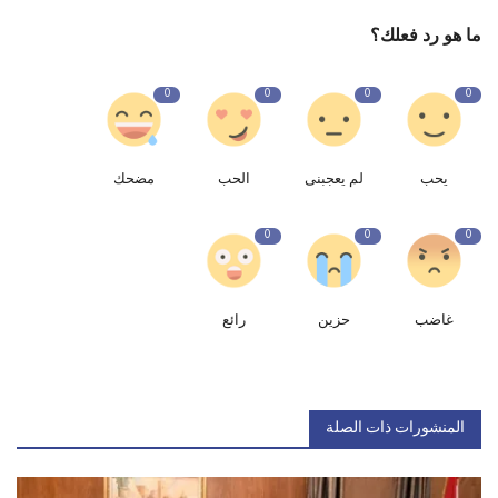
ما هو رد فعلك؟
0
0
0
0
يحب
لم يعجبنى
الحب
مضحك
0
0
0
غاضب
حزين
رائع
المنشورات ذات الصلة