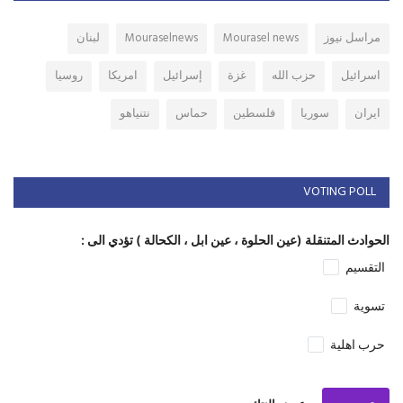
مراسل نيوز
Mourasel news
Mouraselnews
لبنان
اسرائيل
حزب الله
غزة
إسرائيل
امريكا
روسيا
ايران
سوريا
فلسطين
حماس
نتنياهو
VOTING POLL
الحوادث المتنقلة (عين الحلوة ، عين ابل ، الكحالة ) تؤدي الى :
التقسيم
تسوية
حرب اهلية