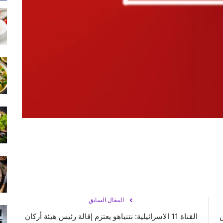
المقال السابق
ض
القناة 11 الاسرائيلية: ⁧‫نتنياهو‬⁩ يعتزم إقالة رئيس هيئة أركان