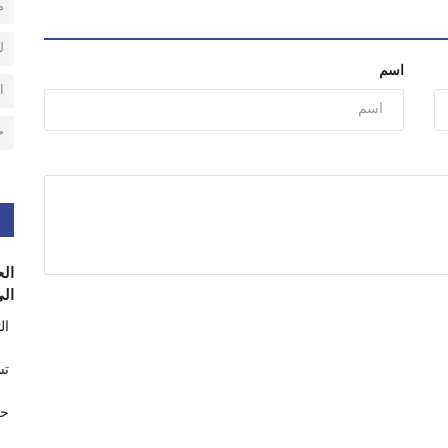
م
ل
اسم
ا
ح
الح
الى
ال
تس
حر