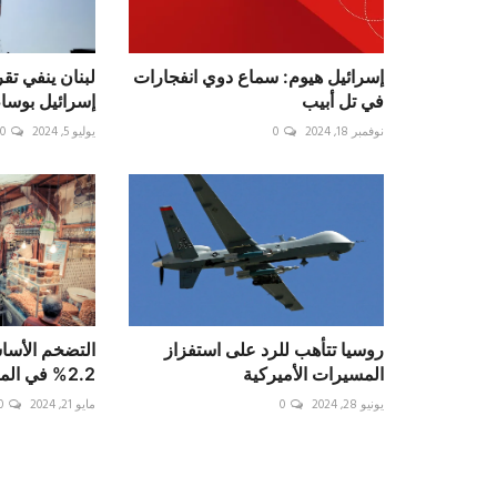
إسرائيل هيوم: سماع دوي انفجارات
لبنان ينفي تق
في تل أبيب
إسرائيل بوساط
نوفمبر 18, 2024
0
يوليو 5, 2024
0
روسيا تتأهب للرد على استفزاز
التضخم الأسا
المسيرات الأميركية
2.2% في المغرب خلال أبريل
يونيو 28, 2024
0
مايو 21, 2024
0