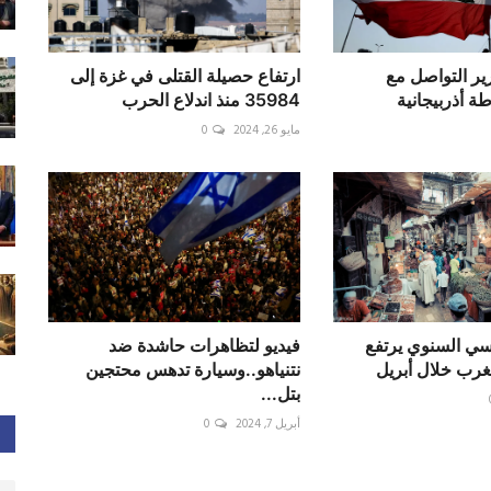
رير التواصل مع
ارتفاع حصيلة القتلى في غزة إلى
ة أذربيجانية
35984 منذ اندلاع الحرب
مايو 26, 2024
0
سي السنوي يرتفع
فيديو لتظاهرات حاشدة ضد
نتنياهو..وسيارة تدهس محتجين
بتل...
أبريل 7, 2024
0