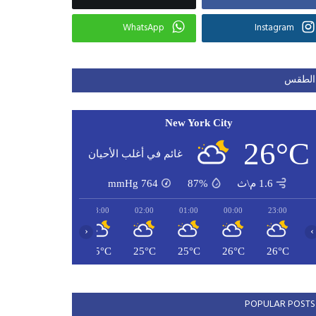
WhatsApp
Instagram
الطقس
New York City
26°C
غائم في أغلب الأحيان
1.6 م\ث
87%
764
mmHg
05:00
04:00
03:00
02:00
01:00
00:00
23:00
‹
›
24°C
25°C
25°C
25°C
25°C
26°C
26°C
POPULAR POSTS