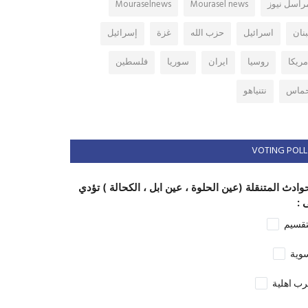
راسل نيوز
Mourasel news
Mouraselnews
بنان
اسرائيل
حزب الله
غزة
إسرائيل
مريكا
روسيا
ايران
سوريا
فلسطين
ماس
نتنياهو
VOTING POLL
وادث المتنقلة (عين الحلوة ، عين ابل ، الكحالة ) تؤدي
 :
تقسيم
وية
ب اهلية