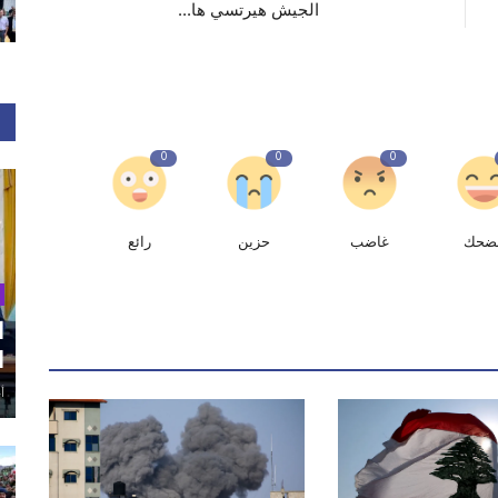
الجيش هيرتسي ⁧‫ها...
0
0
0
ضحك
غاضب
حزين
رائع
ا
ا
أغ