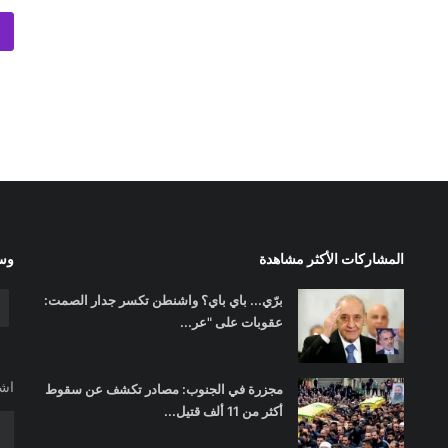
المشاركات الأكثر مشاهدة
وسا
برّي... باي باي؟ واشنطن تكسر جدار الصمت:
عقوبات على "عر...
اشت
مجزرة في الجنوب: مصادر تكشف عن سقوط
أكثر من 11 ألف قتيل...