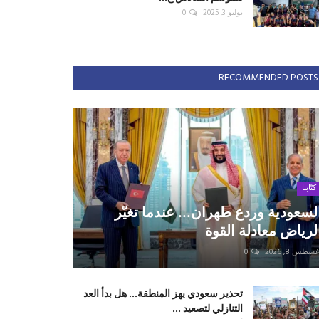
يوليو 3, 2025
0
RECOMMENDED POSTS
كتّابنا
لسعودية وردع طهران... عندما تغيّر
لرياض معادلة القوة
سطس 8, 2026
0
تحذير سعودي يهز المنطقة... هل بدأ العد
التنازلي لتصعيد ...