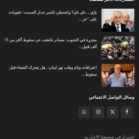
الإشتراك
من نحن
سياسـة الخصوصيـة
اتصل بنا
G-GKD5VQPTGP