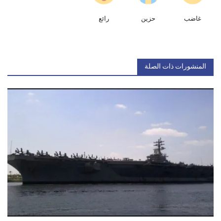
غاضب
حزين
رائع
المنشورات ذات الصلة