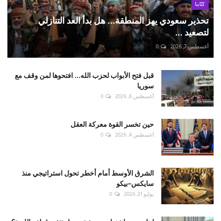
يوليو 25, 2026
0
POPULAR TAGS
مراسل نيوز
Mourasel news
Mouraselnews
لبنان
اسرائيل
حزب الله
غزة
إسرائيل
امريكا
روسيا
ايران
سوريا
فلسطين
حماس
نتنياهو
VOTING POLL
الحوادث المتنقلة (عين الحلوة ، عين ابل ، الكحالة ) تؤدي الى :