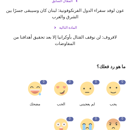
المقال السابق
عون لوفد سفراء الدول الفرنكوفونية: ‏لبنان كان وسيبقى جسرًا بين
الشرق والغرب
المادة التالية
لافروف: لن نوقف القتال بأوكرانيا إلا بعد تحقيق أهدافنا من
المفاوضات
ما هو رد فعلك؟
0
0
0
0
يحب
لم يعجبنى
الحب
مضحك
0
0
0