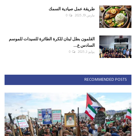
كتّابنا
تحذير سعودي يهز المنطقة... هل بدأ العد التنازلي
لتصعيد ...
أغسطس 7, 2026
0
قبل فتح الأبواب لحزب الله... افتحوها لمن وقف مع
سوريا
أغسطس 6, 2026
0
حين تخسر القوة معركة العقل
أغسطس 4, 2026
0
الشرق الأوسط أمام أخطر تحول استراتيجي منذ
سايكس–بيكو
يوليو 31, 2026
0
لبنان بين واشنطن ودمشق... هل تتغير قواعد اللعبة؟