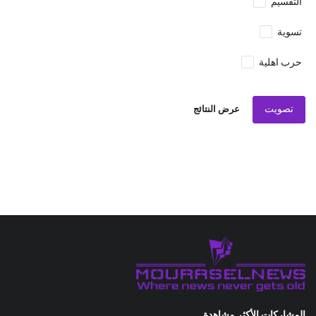
برّي... باي باي؟ واشنطن تكسر جدار الصمت: عقوبات
على "عر...
مجزرة في الجنوب: مصادر تكشف عن سقوط أكثر من 11
ألف قتيل...
اعترافات وئام وهاب تهز لبنان.. هل يتحرك القضاء قبل
سقوط...
وسائل التواصل الاجتماعي
اشترك في صحيفتنا الإخبارية