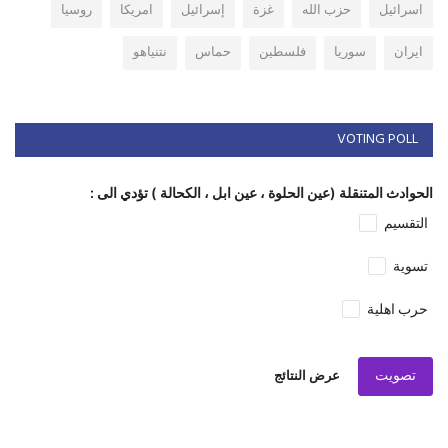
اسرائيل
حزب الله
غزة
إسرائيل
امريكا
روسيا
ايران
سوريا
فلسطين
حماس
نتنياهو
VOTING POLL
الحوادث المتنقلة (عين الحلوة ، عين ابل ، الكحالة ) تؤدي الى :
التقسيم
تسوية
حرب اهلية
تصويت
عرض النتائج