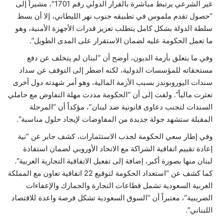
غير الشرعي يرتبط مباشرة بالقرار الدولي رقم 1701″، مشيراً إلى
“حصول تقدم ملموس في تطبيقه جنوب نهر الليطاني، إلا أن بسط
سلطة الدولة بشكل كامل يتطلب تعزيز قدرات الأجهزة الأمنية، وهو
ما تعمل الحكومة عليه لضمان الاستقرار على المدى الطويل”.
وفي ما يتعلق بأزمة الديون، أوضح أن “لبنان لم يتخلف عن دفع
مستحقاته للمؤسسات الدولية، لكنه اضطر إلى التوقف عن سداد
سندات اليوروبوندز بسبب الأزمة المالية، وهو أمر شهدته دول أخرى
تعثرت مالياً”. ولفت إلى أن “الحكومة مددت مهلة التفاوض مع حاملي
السندات لتجنب دعاوى قانونية ضد لبنان”، مؤكداً أن “المرحلة
المقبلة ستشهد جولة جديدة من المفاوضات لإيجاد حلول مناسبة”.
وفي إطار سعي الحكومة لجذب الاستثمارات، كشف جابر عن “نية
إعادة تقييم اتفاقية الشراكة مع الاتحاد الأوروبي لضمان استفادة
لبنان منها بصورة أكبر، إضافة إلى تفعيل الاتفاقية التجارية العربية”.
كما كشف عن “استعداد الحكومة لتوقيع 22 اتفاقية تعاون مع المملكة
العربية السعودية تشمل قطاعات التجارة والجمارك والإعفاءات
الضريبية”، معتبراً أن “السوق السعودية تشكل فرصة واعدة للاقتصاد
اللبناني”.