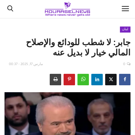
لبنان
جابر: لا شطب للودائع والإصلاح
الأخبار
المالي خيار لا بديل عنه
كتّابنا
0
مارس 17, 2025 - 00:37
السعودية
اقتصاد
علوم وتكنولوجيا
رياضة
فيديو