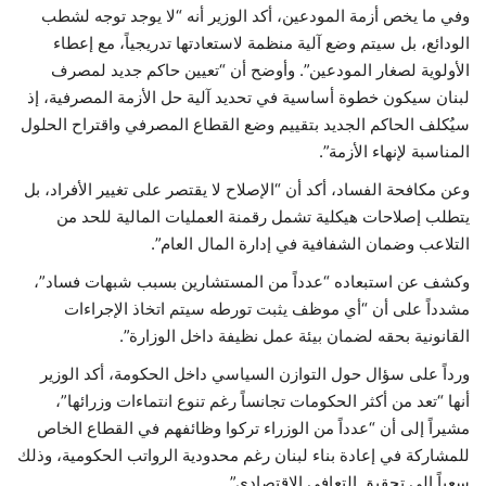
وفي ما يخص أزمة المودعين، أكد الوزير أنه “لا يوجد توجه لشطب
الودائع، بل سيتم وضع آلية منظمة لاستعادتها تدريجياً، مع إعطاء
الأولوية لصغار المودعين”. وأوضح أن “تعيين حاكم جديد لمصرف
لبنان سيكون خطوة أساسية في تحديد آلية حل الأزمة المصرفية، إذ
سيُكلف الحاكم الجديد بتقييم وضع القطاع المصرفي واقتراح الحلول
المناسبة لإنهاء الأزمة”.
وعن مكافحة الفساد، أكد أن “الإصلاح لا يقتصر على تغيير الأفراد، بل
يتطلب إصلاحات هيكلية تشمل رقمنة العمليات المالية للحد من
التلاعب وضمان الشفافية في إدارة المال العام”.
وكشف عن استبعاده “عدداً من المستشارين بسبب شبهات فساد”،
مشدداً على أن “أي موظف يثبت تورطه سيتم اتخاذ الإجراءات
القانونية بحقه لضمان بيئة عمل نظيفة داخل الوزارة”.
ورداً على سؤال حول التوازن السياسي داخل الحكومة، أكد الوزير
أنها “تعد من أكثر الحكومات تجانساً رغم تنوع انتماءات وزرائها”،
مشيراً إلى أن “عدداً من الوزراء تركوا وظائفهم في القطاع الخاص
للمشاركة في إعادة بناء لبنان رغم محدودية الرواتب الحكومية، وذلك
سعياً إلى تحقيق التعافي الاقتصادي”.