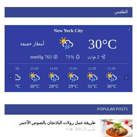
الطقس
New York City
30°C
أمطار خفيفة
2 م\ث
71%
765
mmHg
16:00
15:00
14:00
13:00
12:00
11:00
‹
›
C
29°C
30°C
28°C
29°C
31°C
30°C
POPULAR POSTS
طريقة عمل رولات الباذنجان بالصوص الأحمر
مارس 21, 2025
0