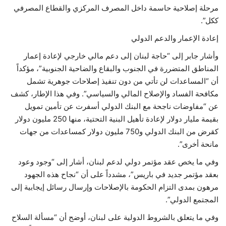
مرحلة إصلاحية حاسمة داخل المصرف المركزي والقطاع المصرفي
ككل”.
إعادة الإعمار والدعم الدولي
وأشار جابر إلى “حاجة لبنان إلى دعم مالي خارجي لإعادة إعمار
المناطق المتضررة في الجنوب والبقاع والضاحية الجنوبية”، مؤكداً
أن “المساعدات لن تأتي من دون تنفيذ إصلاحات جوهرية تشمل
مكافحة الفساد والإصلاح المالي والسياسي”. وفي هذا الإطار، كشف
عن “مفاوضات ناجحة مع البنك الدولي أسفرت عن تأمين تمويل
بقيمة مليار دولار لإعادة تأهيل البنية التحتية، منها 250 مليون دولار
كقرض من البنك الدولي و750 مليون دولار كمساعدات من جهات
مانحة أخرى”.
وفي ما يخص عقد مؤتمر دولي لدعم لبنان، أشار إلى “وجود وعود
بعقد مؤتمر جديد في باريس”، مشدداً على أن “نجاح هذه الجهود
مرهون بمدى التزام الحكومة بالإصلاحات وإرسال رسائل إيجابية إلى
المجتمع الدولي”.
وفي ما يتعلق بالشروط الدولية على لبنان، أوضح أن “مسألة السلاح