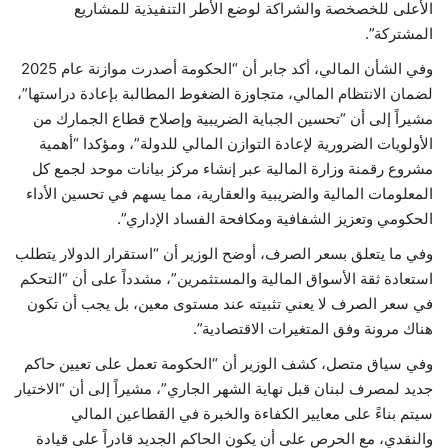
الأعلى للخصخصة والشراكة لوضع الأطر التنفيذية للمشاريع
المشتركة”.
وفي الشأن المالي، أكد جابر أن “الحكومة أصدرت موازنة عام 2025
لضمان الانتظام المالي، متجاوزة الضغوط المطالبة بإعادة دراستها”،
مشيراً إلى أن “تحسين الجباية الضريبية وإصلاح قطاع الجمارك من
الأولويات الضرورية لإعادة التوازن المالي للدولة”، ومؤكدا “أهمية
مشروع رقمنة وزارة المالية عبر إنشاء مركز بيانات موحد لجمع كل
المعلومات المالية والضريبية والعقارية، مما يسهم في تحسين الأداء
الحكومي وتعزيز الشفافية ومكافحة الفساد الإداري”.
وفي ما يتعلق بسعر الصرف، أوضح الوزير أن “استقرار الدولار يتطلب
استعادة ثقة الأسواق المالية والمستثمرين”، مشدداً على أن “التحكم
في سعر الصرف لا يعني تثبيته عند مستوى معين، بل يجب أن تكون
هناك مرونة وفق المتغيرات الاقتصادية”.
وفي سياق متصل، كشف الوزير أن “الحكومة تعمل على تعيين حاكم
جديد لمصرف لبنان قبل نهاية الشهر الجاري”، مشيراً إلى أن “الاختيار
سيتم بناءً على معايير الكفاءة والخبرة في القطاعين المالي
والنقدي، مع الحرص على أن يكون الحاكم الجديد قادراً على قيادة