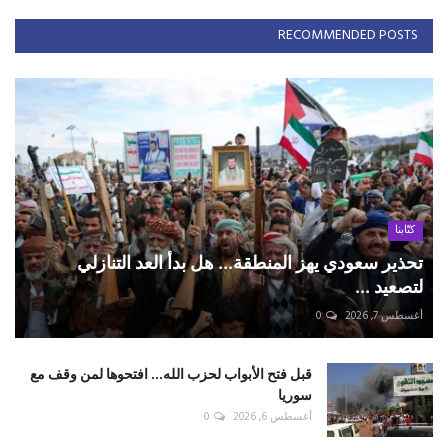
RECOMMENDED POSTS
كتّابنا
تحذير سعودي يهز المنطقة... هل بدأ العد التنازلي
لتصعيد ...
أغسطس 7, 2026
0
قبل فتح الأبواب لحزب الله... افتحوها لمن وقف مع
سوريا
أغسطس 6, 2026
0