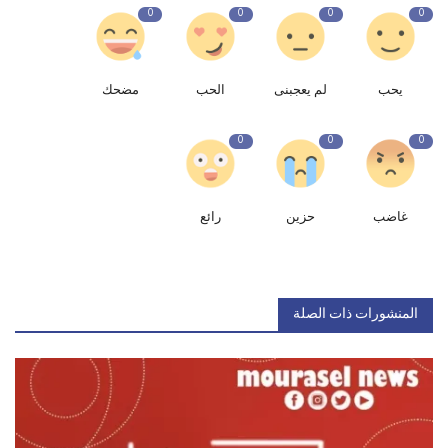
0
0
0
0
يحب
لم يعجبنى
الحب
مضحك
0
0
0
غاضب
حزين
رائع
المنشورات ذات الصلة