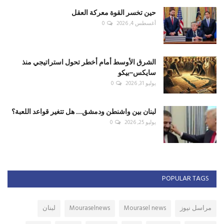
حين تخسر القوة معركة العقل
أغسطس 4, 2026
0
الشرق الأوسط أمام أخطر تحول استراتيجي منذ
سايكس–بيكو
يوليو 31, 2026
0
لبنان بين واشنطن ودمشق... هل تتغير قواعد اللعبة؟
يوليو 25, 2026
0
POPULAR TAGS
مراسل نيوز
Mourasel news
Mouraselnews
لبنان