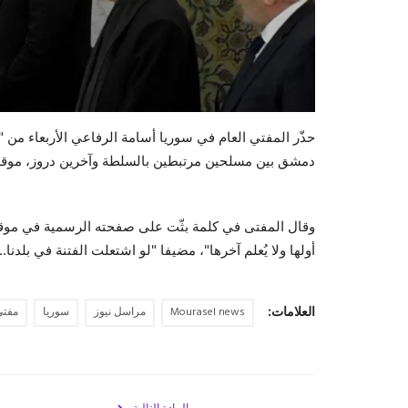
حذّر المفتي العام في سوريا أسامة الرفاعي الأربعاء من 
دمشق بين مسلحين مرتبطين بالسلطة وآخرين دروز، موقعة 22 قتيلا على الأ
وقال المفتى في كلمة بثّت على صفحته الرسمية في موقع ف
أولها ولا يُعلم آخرها"، مضيفا "لو اشتعلت الفتنة في بلدنا..
العلامات:
Mourasel news
مراسل نيوز
سوريا
مفتي