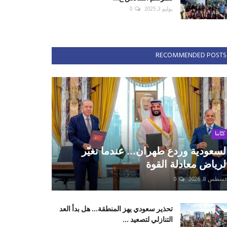
يوليو 3, 2025
0
RECOMMENDED POSTS
كتّابنا
لسعودية وردع طهران... عندما تغيّر
لرياض معادلة القوة
سطس 8, 2026
0
تحذير سعودي يهز المنطقة... هل بدأ العد
التنازلي لتصعيد ...