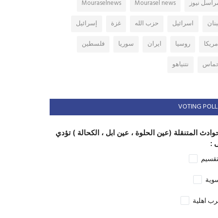
راسل نيوز
Mourasel news
Mouraselnews
بنان
اسرائيل
حزب الله
غزة
إسرائيل
مريكا
روسيا
ايران
سوريا
فلسطين
ماس
نتنياهو
VOTING POLL
وادث المتنقلة (عين الحلوة ، عين ابل ، الكحالة ) تؤدي
 :
تقسيم
وية
ب اهلية