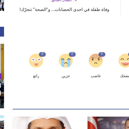
المقال السابق
وفاة طفلة في احدى الحضانات… و”الصحة” تتحرّك!
0
0
0
ضحك
غاضب
حزين
رائع
ا
ا
أغ