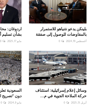
بلينكن يدعو نتنياهو للاستمرار
اردوغان: محاد
بالمفاوضات للوصول إلى صفقة
بشأن تسليم أ
أغسطس 19, 2024
0
مايو 17, 2025
0
وسائل إعلام إسرائيلية: استئناف
السعودية تعل
حركة الملاحة الجوية في م...
دون "تصريح ا
أبريل 13, 2025
0
مايو 9, 2024
0