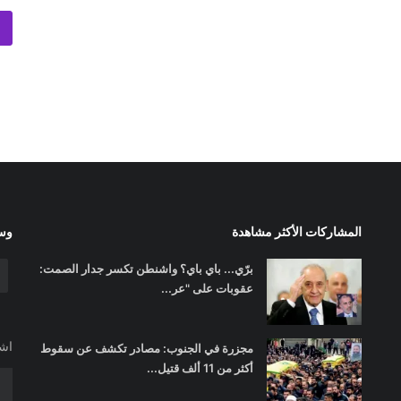
المشاركات الأكثر مشاهدة
وسا
برّي... باي باي؟ واشنطن تكسر جدار الصمت:
عقوبات على "عر...
اشت
مجزرة في الجنوب: مصادر تكشف عن سقوط
أكثر من 11 ألف قتيل...