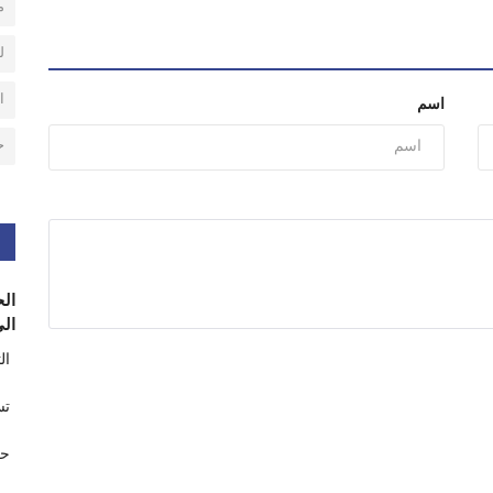
م
ل
ا
اسم
ح
الح
الى
ال
تس
حر