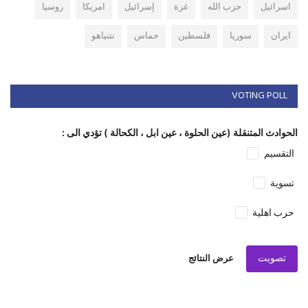
اسرائيل
حزب الله
غزة
إسرائيل
امريكا
روسيا
ايران
سوريا
فلسطين
حماس
نتنياهو
VOTING POLL
الحوادث المتنقلة (عين الحلوة ، عين ابل ، الكحالة ) تؤدي الى :
التقسيم
تسوية
حرب اهلية
تصويت
عرض النتائج