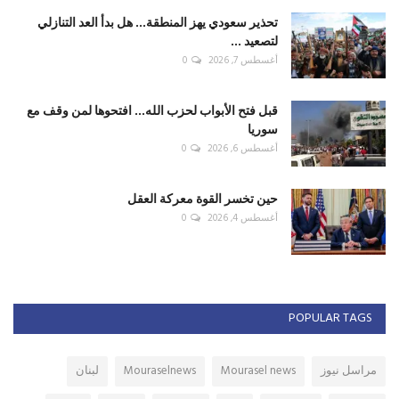
تحذير سعودي يهز المنطقة... هل بدأ العد التنازلي
لتصعيد ...
أغسطس 7, 2026
0
قبل فتح الأبواب لحزب الله... افتحوها لمن وقف مع
سوريا
أغسطس 6, 2026
0
حين تخسر القوة معركة العقل
أغسطس 4, 2026
0
POPULAR TAGS
مراسل نيوز
Mourasel news
Mouraselnews
لبنان