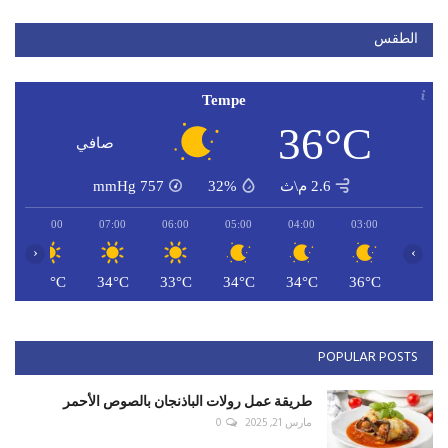
الطقس
Tempe
36°C
صافي
2.6 م\ث
32%
757
mmHg
08:00
07:00
06:00
05:00
04:00
03:00
‹
›
C
35°C
34°C
33°C
34°C
34°C
36°C
POPULAR POSTS
طريقة عمل رولات الباذنجان بالصوص الأحمر
مارس 21, 2025
0