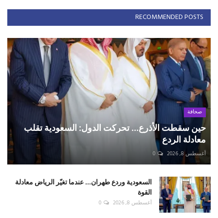
RECOMMENDED POSTS
صحافة
حين سقطت الأذرع... تحركت الدول: السعودية تقلب
معادلة الردع
أغسطس 8, 2026
0
السعودية وردع طهران... عندما تغيّر الرياض معادلة
القوة
أغسطس 8, 2026
0