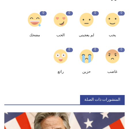
0
0
0
0
يحب
لم يعجبنى
الحب
مضحك
0
0
0
غاضب
حزين
رائع
المنشورات ذات الصلة