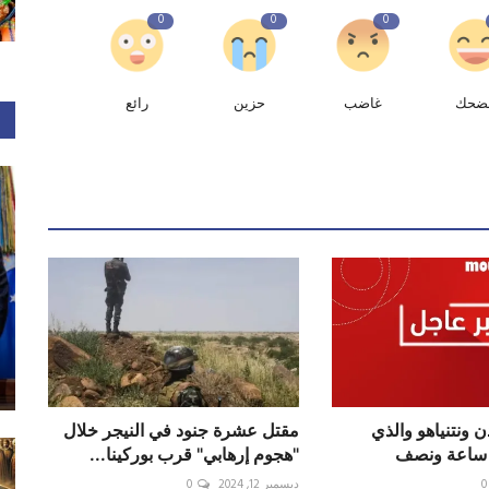
0
0
0
ضحك
غاضب
حزين
رائع
دن ونتنياهو والذي
مقتل عشرة جنود في النيجر خلال
 ساعة ونصف
"هجوم إرهابي" قرب بوركينا...
0
ديسمبر 12, 2024
0