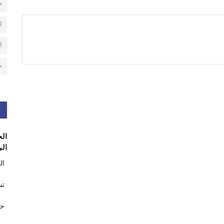
م
ل
ا
ح
الح
الى
ال
تس
حر