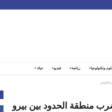
Track all markets on TradingView
لوم وتكنولوجيا
رياضة
فيديو
حياة
زلزال بقوة 5.5 درجة يضرب منطقة الحدود بين ‎بيرو