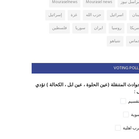
راسل نيوز
Mourasel news
Mouraselnews
بنان
اسرائيل
حزب الله
غزة
إسرائيل
مريكا
روسيا
ايران
سوريا
فلسطين
ماس
نتنياهو
VOTING POLL
وادث المتنقلة (عين الحلوة ، عين ابل ، الكحالة ) تؤدي
 :
تقسيم
وية
ب اهلية