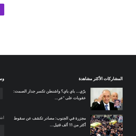
المشاركات الأكثر مشاهدة
وسا
برّي... باي باي؟ واشنطن تكسر جدار الصمت:
عقوبات على "عر...
اشت
مجزرة في الجنوب: مصادر تكشف عن سقوط
أكثر من 11 ألف قتيل...