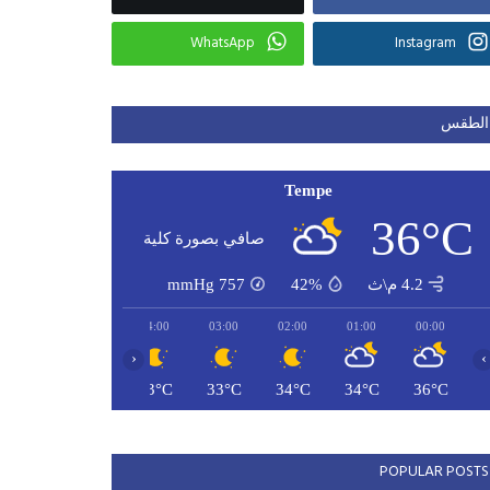
WhatsApp
Instagram
الطقس
Tempe
36°C
صافي بصورة كلية
4.2 م\ث
42%
757
mmHg
06:00
05:00
04:00
03:00
02:00
01:00
00:00
‹
›
32°C
32°C
33°C
33°C
34°C
34°C
36°C
POPULAR POSTS