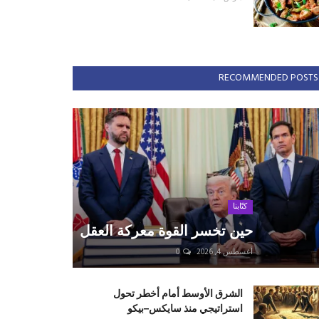
RECOMMENDED POSTS
كتّابنا
حين تخسر القوة معركة العقل
أغسطس 4, 2026
0
الشرق الأوسط أمام أخطر تحول
استراتيجي منذ سايكس–بيكو