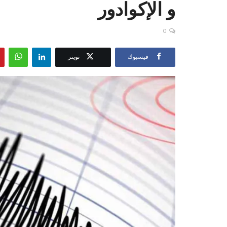
و ‎الإكوادور
0
فيسبوك
تويتر