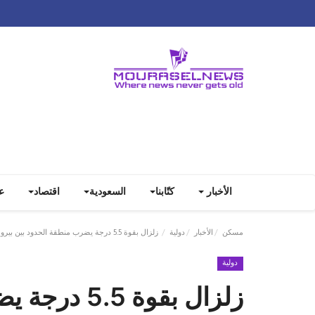
الأخبار
كتّابنا
السعودية
اقتصاد
ع
مسكن
الأخبار
دولية
زلزال بقوة 5.5 درجة يضرب منطقة الحدود بين ‎بيرو و ‎الإكوادور
دولية