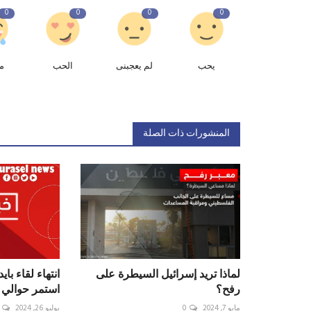
0
0
0
0
يحب
لم يعجبنى
الحب
م
المنشورات ذات الصلة
لماذا تريد إسرائيل السيطرة على
انتهاء لقاء باي
رفح؟
استمر حوالي
مايو 7, 2024
0
يوليو 26, 2024