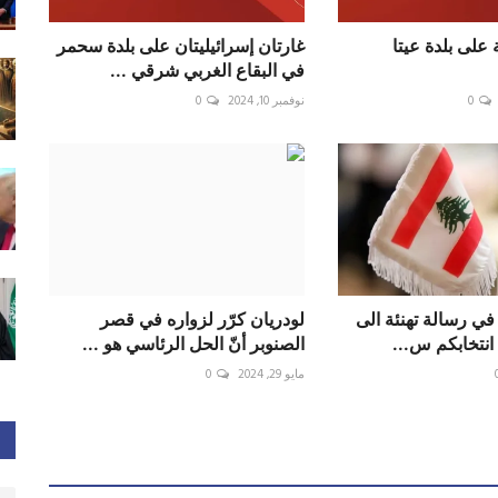
ة على بلدة عيتا
غارتان إسرائيليتان على بلدة سحمر
في البقاع الغربي شرقي ...
0
نوفمبر 10, 2024
0
 في رسالة تهنئة الى
لودريان كرّر لزواره في قصر
انتخابكم س...
الصنوبر أنّ الحل الرئاسي هو ...
مايو 29, 2024
0