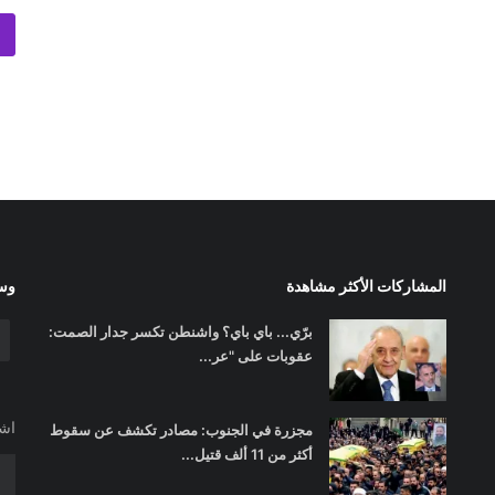
المشاركات الأكثر مشاهدة
وسا
برّي... باي باي؟ واشنطن تكسر جدار الصمت:
عقوبات على "عر...
اشت
مجزرة في الجنوب: مصادر تكشف عن سقوط
أكثر من 11 ألف قتيل...