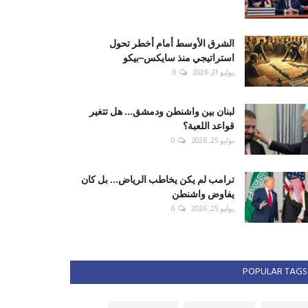
الشرق الأوسط أمام أخطر تحول
استراتيجي منذ سايكس–بيكو
يوليو 31, 2026
0
لبنان بين واشنطن ودمشق... هل تتغير
قواعد اللعبة؟
يوليو 25, 2026
0
ترامب لم يكن يخاطب الرياض... بل كان
يفاوض واشنطن
يوليو 25, 2026
0
POPULAR TAGS