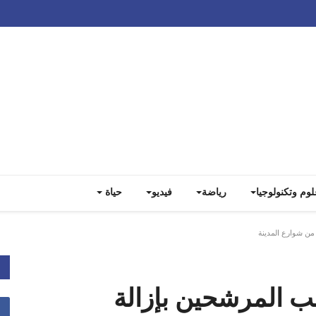
Track all markets on TradingView
لوم وتكنولوجيا
رياضة
فيديو
حياة
من شوارع المدينة
لب المرشحين بإزالة