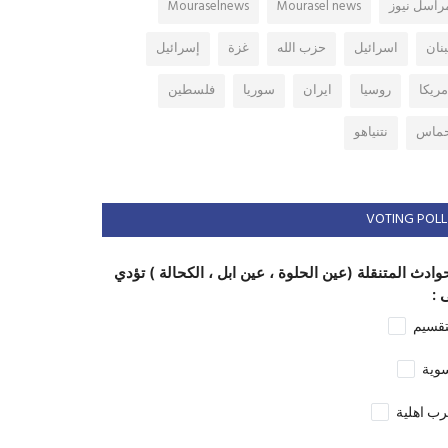
راسل نيوز
Mourasel news
Mouraselnews
بنان
اسرائيل
حزب الله
غزة
إسرائيل
مريكا
روسيا
ايران
سوريا
فلسطين
ماس
نتنياهو
VOTING POLL
وادث المتنقلة (عين الحلوة ، عين ابل ، الكحالة ) تؤدي
 :
تقسيم
وية
ب اهلية