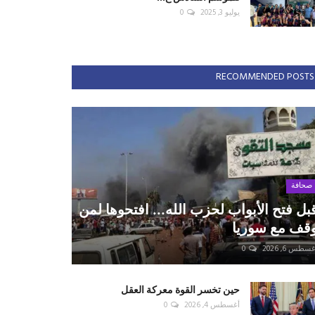
يوليو 3, 2025
0
RECOMMENDED POSTS
صحافة
بل فتح الأبواب لحزب الله... افتحوها لمن
قف مع سوريا
سطس 6, 2026
0
حين تخسر القوة معركة العقل
أغسطس 4, 2026
0