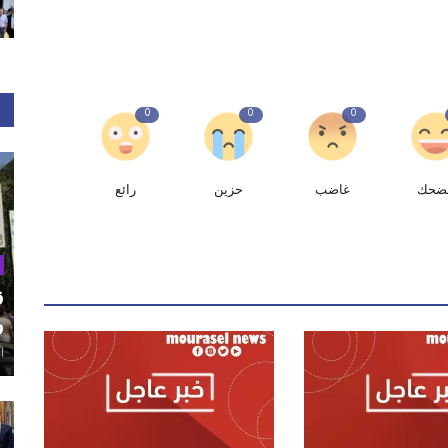
0
0
0
ضحك
غاضب
حزين
رائع
ق
و
أغ