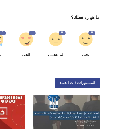
ما هو رد فعلك؟
0
0
0
0
يحب
لم يعجبنى
الحب
م
المنشورات ذات الصلة