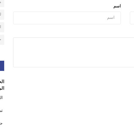
م
اسم
ل
ا
ح
الح
الى
ال
تس
حر