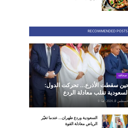
RECOMMENDED POSTS
صحافة
ين سقطت الأذرع... تحركت الدول:
لسعودية تقلب معادلة الردع
سطس 8, 2026
0
السعودية وردع طهران... عندما تغيّر
الرياض معادلة القوة