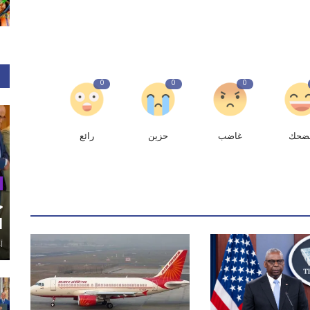
0
0
0
ضحك
غاضب
حزين
رائع
ح
ا
أغ