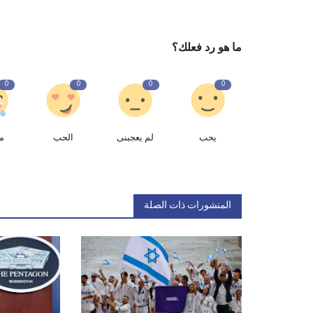
ما هو رد فعلك؟
0
0
0
0
يحب
لم يعجبنى
الحب
م
المنشورات ذات الصلة