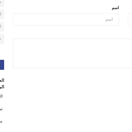
م
اسم
ل
ا
ح
الح
الى
ال
تس
حر