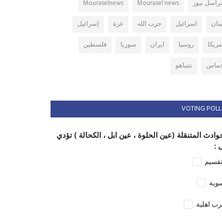
راسل نيوز
Mourasel news
Mouraselnews
بنان
اسرائيل
حزب الله
غزة
إسرائيل
مريكا
روسيا
ايران
سوريا
فلسطين
ماس
نتنياهو
VOTING POLL
وادث المتنقلة (عين الحلوة ، عين ابل ، الكحالة ) تؤدي
 :
تقسيم
وية
ب اهلية