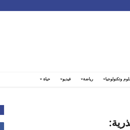
Track all markets on TradingView
لوم وتكنولوجيا
رياضة
فيديو
حياة