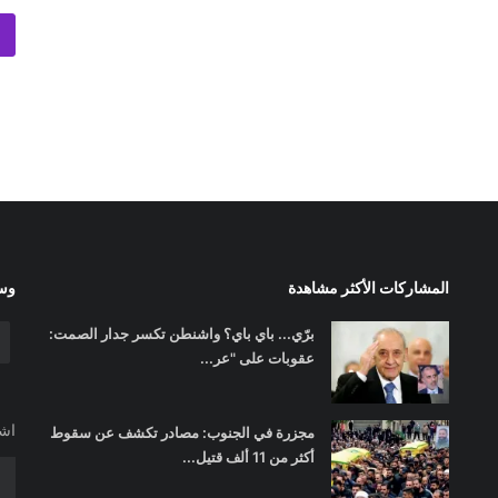
المشاركات الأكثر مشاهدة
وسا
برّي... باي باي؟ واشنطن تكسر جدار الصمت:
عقوبات على "عر...
اشت
مجزرة في الجنوب: مصادر تكشف عن سقوط
أكثر من 11 ألف قتيل...