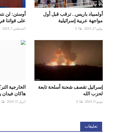
أولمبياد باريس.. ترقب قبل أول
أوستن: لن نت
مواجهة عربية إسرائيلية
على قواتنا ف
يوليو 27, 2024
0
أغسطس 7, 2024
إسرائيل تقصف شحنة أسلحة تابعة
الخارجية الترك
لحزب الله
هاكان فيدان ي
يونيو 11, 2024
0
أبريل 17, 2024
تعليقات