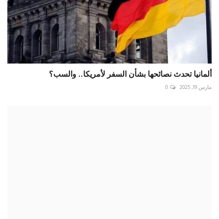
أطول إدانة خاطئة لامرأة.. براءة بعد 43 عاما في السجن
يونيو 17, 2024
0
تعليقات
اسم