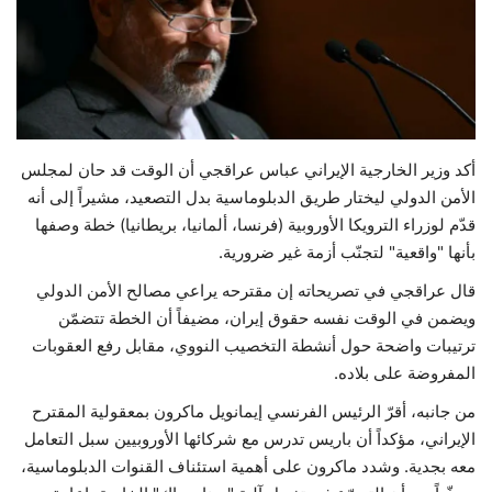
حياة
أكد وزير الخارجية الإيراني عباس عراقجي أن الوقت قد حان لمجلس
الأمن الدولي ليختار طريق الدبلوماسية بدل التصعيد، مشيراً إلى أنه
قدّم لوزراء الترويكا الأوروبية (فرنسا، ألمانيا، بريطانيا) خطة وصفها
بأنها "واقعية" لتجنّب أزمة غير ضرورية.
قال عراقجي في تصريحاته إن مقترحه يراعي مصالح الأمن الدولي
ويضمن في الوقت نفسه حقوق إيران، مضيفاً أن الخطة تتضمّن
ترتيبات واضحة حول أنشطة التخصيب النووي، مقابل رفع العقوبات
المفروضة على بلاده.
من جانبه، أقرّ الرئيس الفرنسي إيمانويل ماكرون بمعقولية المقترح
الإيراني، مؤكداً أن باريس تدرس مع شركائها الأوروبيين سبل التعامل
معه بجدية. وشدد ماكرون على أهمية استئناف القنوات الدبلوماسية،