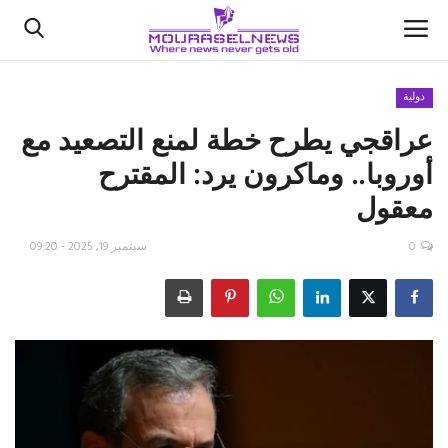
دولية
عراقجي يطرح خطة لمنع التصعيد مع
الأخبار
أوروبا.. وماكرون يرد: المقترح
كتّابنا
معقول
السعودية
0
سبتمبر 19, 2025 - 09:20
اقتصاد
علوم وتكنولوجيا
رياضة
فيديو