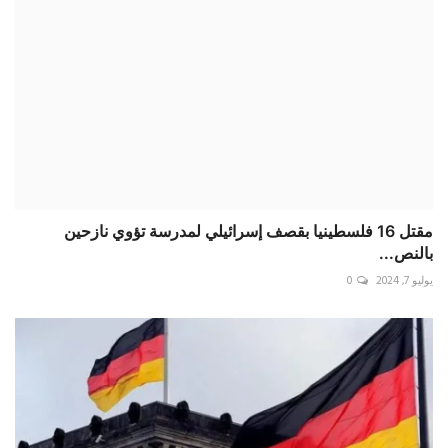
مقتل 16 فلسطينيا بقصف إسرائيلي لمدرسة تؤوي نازحين
بالنص...
يوليو 7, 2024
0
ألمانيا تحدث نصائحها بشأن السفر لأمريكا.. والسب؟
مارس 19, 2025
0