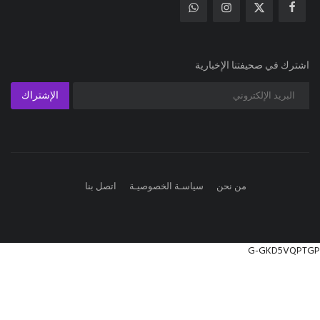
من نحن
سياسـة الخصوصيـة
اتصل بنا
G-GKD5VQPTGP