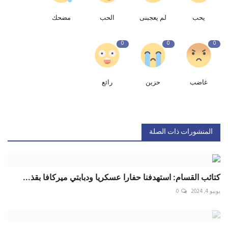
يحب
لم يعجبنى
الحب
مضحك
0
0
0
غاضب
حزين
رائع
المنشورات ذات الصلة
كتائب القسام: استهدفنا حفارا عسكريا ودبابتي ميركافا بقذ...
يونيو 4, 2024
0