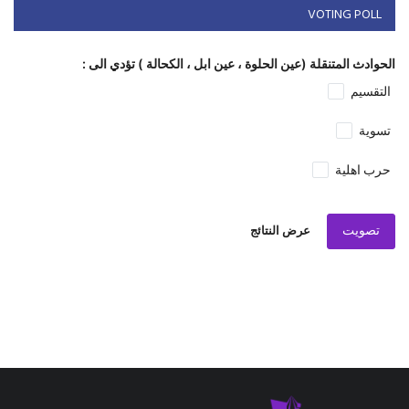
تصويت
عرض النتائج
المشاركات الأكثر مشاهدة
برّي... باي باي؟ واشنطن تكسر جدار الصمت: عقوبات
على "عر...