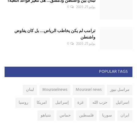
POPULAR TAGS
مراسل نيوز
Mourasel news
Mouraselnews
لبنان
اسرائيل
حزب الله
غزة
إسرائيل
امريكا
روسيا
ايران
سوريا
فلسطين
حماس
نتنياهو
VOTING POLL
الحوادث المتنقلة (عين الحلوة ، عين ابل ، الكحالة ) تؤدي الى :
التقسيم
تسوية
حرب اهلية