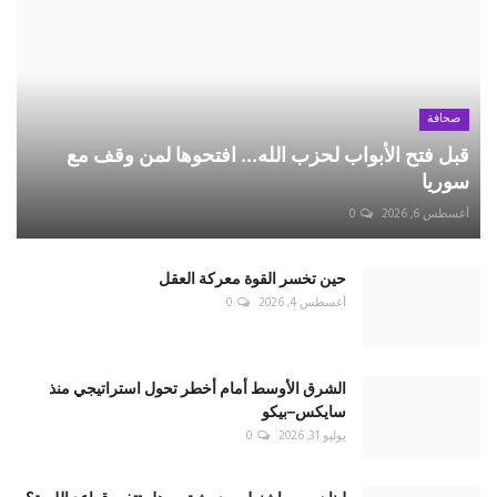
حين تخسر القوة معركة العقل
أغسطس 4, 2026
0
الشرق الأوسط أمام أخطر تحول استراتيجي منذ
سايكس–بيكو
يوليو 31, 2026
0
لبنان بين واشنطن ودمشق... هل تتغير قواعد اللعبة؟
يوليو 25, 2026
0
ترامب لم يكن يخاطب الرياض... بل كان يفاوض
واشنطن
يوليو 25, 2026
0