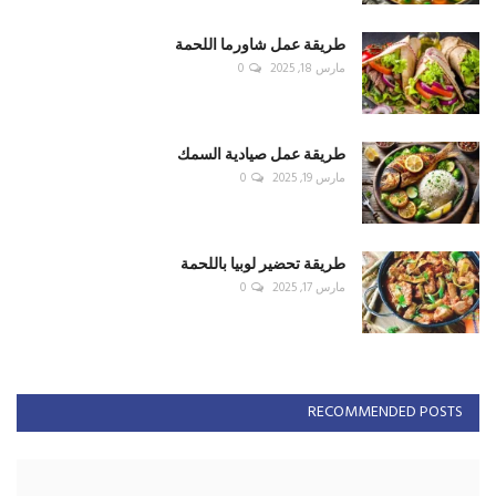
طريقة تحضير لوبيا باللحمة
مارس 17, 2025
0
RECOMMENDED POSTS
صحافة
قبل فتح الأبواب لحزب الله... افتحوها لمن وقف مع
سوريا
أغسطس 6, 2026
0