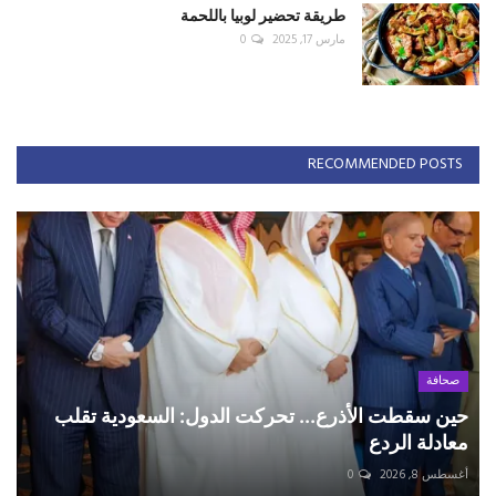
طريقة تحضير لوبيا باللحمة
مارس 17, 2025
0
RECOMMENDED POSTS
صحافة
حين سقطت الأذرع... تحركت الدول: السعودية تقلب
معادلة الردع
أغسطس 8, 2026
0