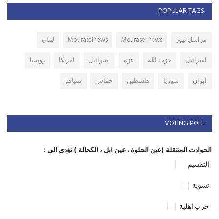
POPULAR TAGS
مراسل نيوز
Mourasel news
Mouraselnews
لبنان
اسرائيل
حزب الله
غزة
إسرائيل
امريكا
روسيا
ايران
سوريا
فلسطين
حماس
نتنياهو
VOTING POLL
الحوادث المتنقلة (عين الحلوة ، عين ابل ، الكحالة ) تؤدي الى :
التقسيم
تسوية
حرب اهلية