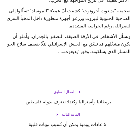
"الأكثر تعقيداً" في تاريخ المواجهة مع الحزب.
صحيفة "يديعوت أحرونوت" كشفت أنّ عملاء "الموساد" تسلّلوا إلى
الضاحية الجنوبية لبيروت وزرعوا أجهزة متطورة داخل المخبأ السري
لنصرالله، رغم الحراسة المشددة.
وتسلّل الأشخاص في الأزقة الضيقة، التصقوا بالجدران، وأملوا أن
يكون مشغّلهم قد نسّق مع الجيش الإسرائيلي لئلّا يقصف سلاح الجو
المسار الذي يسلكونه. وفق "يديعوت.....
المقال السابق
بريطانيا وأستراليا وكندا: نعترف بدولة فلسطين!
المادة التالية
5 عادات يومية يمكن أن تُسبب نوبات قلبية