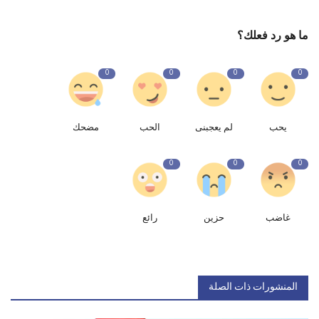
ما هو رد فعلك؟
0
0
0
0
يحب
لم يعجبنى
الحب
مضحك
0
0
0
غاضب
حزين
رائع
المنشورات ذات الصلة