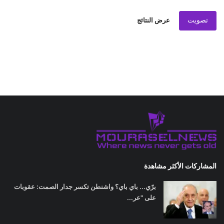
تصويت
عرض النتائج
المشاركات الأكثر مشاهدة
برّي... باي باي؟ واشنطن تكسر جدار الصمت: عقوبات
على "عر...