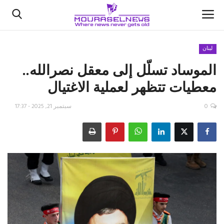
لبنان
الموساد تسلّل إلى معقل نصرالله..
الأخبار
معطيات تتظهر لعملية الاغتيال
كتّابنا
0
سبتمبر 21, 2025 - 17:37
السعودية
اقتصاد
علوم وتكنولوجيا
رياضة
فيديو