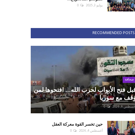
يوليو 3, 2025
0
RECOMMENDED POSTS
صحافة
بل فتح الأبواب لحزب الله... افتحوها لمن
قف مع سوريا
سطس 6, 2026
0
حين تخسر القوة معركة العقل
أغسطس 4, 2026
0