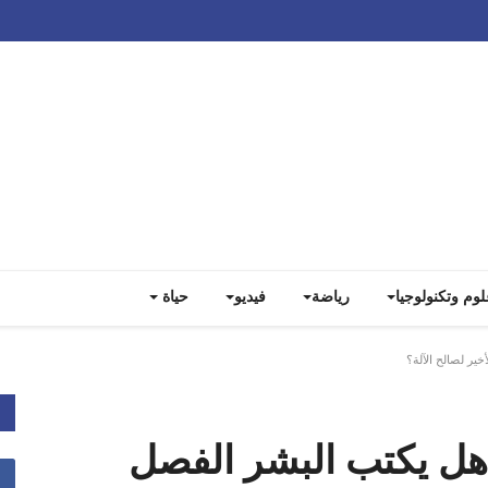
Track all markets on TradingView
لوم وتكنولوجيا
رياضة
فيديو
حياة
ير لصالح الآلة؟
 هل يكتب البشر الفصل