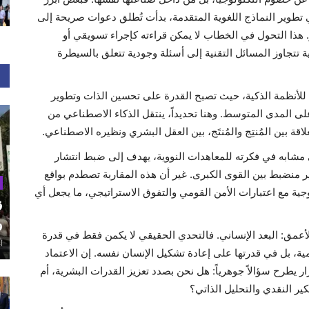
تطوير النماذج اللغوية المتقدمة، بدأت تُطلق دعوات صريحة إلى
ذا التحول في الخطاب لا يمكن قراءته كإجراء تسويقي أو
تتجاوز المسائل التقنية إلى أسئلة وجودية تتعلق بالسيطرة
 للأنظمة الذكية، حيث تصبح القدرة على تحسين الذات وتطوير
على المدى المتوسط. وهنا تحديداً، ينتقل الذكاء الاصطناعي من
اقة بين المُنتِج والمُنتَج، بين العقل البشري ونظيره الاصطناعي.
ي مشابه في فكرته للمعاهدات النووية، يهدف إلى ضبط انتشار
ير منضبط بين القوى الكبرى. غير أن هذه المقاربة تصطدم بواقع
ية مع اعتبارات الأمن القومي والتفوق الاستراتيجي، ما يجعل أي
ق
و
الأعمق: البعد الإنساني. فالتحدي الحقيقي لا يكمن فقط في قدرة
أغ
ية، بل في قدرتها على إعادة تشكيل الإنسان نفسه. إن الاعتماد
ار يطرح سؤالاً جوهرياً: هل نحن بصدد تعزيز القدرات البشرية، أم
كير النقدي والتحليل الذاتي؟