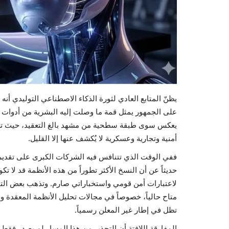
يظنّ المتابع العادي لثورة الذكاء الاصطناعي التوليدي أن
على الجمهور يمثل قمة ما وصلت إليه البشرية من أدوات الم
يعكس سوى طبقة سطحية من مشهد بالغ التعقيد، حيث تعم
أمنية وتجارية وعسكرية لا يُكشف عنها إلا القليل.
ففي الوقت الذي تتنافس فيه الشركات الكبرى على تقديم نم
حديثاً عن أن النسخ الأكثر تطوراً من هذه الأنظمة قد لا ت
لاعتبارات أمن قومي واستخباراتي صارم. وتذهب بعض التقدي
متاح حالياً، خصوصاً في مجالات تحليل الأنظمة المعقدة و
تظل في إطار غير المعلن رسمياً.
المفارقة اللافتة أن التحذير من هذا المسار لم يصدر فقط