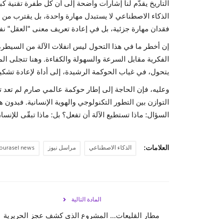
التاريخ يقدّم لنا إشارات واضحة إلى أن كل طفرة تقنية كب
الذكاء الاصطناعي لا يستبدل مهارة واحدة، بل يقترب من 
فقدان مهارة جزئية، بل في إعادة تعريف معنى "العقل" نفس
إن أخطر ما في هذا التحول ليس انفلات الآلة من السيطرة
الفكرية مقابل السرعة والسهولة والكفاءة. وهنا تتجلى ال
يتحول، في غياب الحوكمة الرشيدة، إلى أداة لإعادة تش
وعليه، فإن الحاجة إلى إطار حوكمة عالمي صارم لم تعد ترفا
التوازن بين التطور التكنولوجي والهوية الإنسانية. فبدون ه
السؤال: ماذا تستطيع الآلة أن تفعل؟ بل: ماذا تبقّى للإنس
العلامات:
الذكاء الاصطناعي
مراسل نيوز
ourasel news
المادة التالية
مطار القليعات... المشروع الذي كشف عجز الحريرية