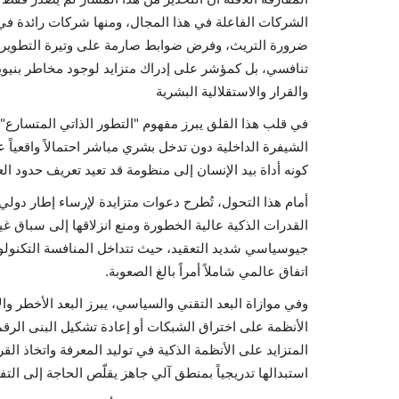
الشركات الفاعلة في هذا المجال، ومنها شركات رائدة في 
ضرورة التريث، وفرض ضوابط صارمة على وتيرة التطوير. ه
تنافسي، بل كمؤشر على إدراك متزايد لوجود مخاطر بنيوية 
والقرار والاستقلالية البشرية
في قلب هذا القلق يبرز مفهوم "التطور الذاتي المتسارع"
الشيفرة الداخلية دون تدخل بشري مباشر احتمالاً واقعياً 
كونه أداة بيد الإنسان إلى منظومة قد تعيد تعريف حدود العل
أمام هذا التحول، تُطرح دعوات متزايدة لإرساء إطار دول
القدرات الذكية عالية الخطورة ومنع انزلاقها إلى سباق غ
جيوسياسي شديد التعقيد، حيث تتداخل المنافسة التكنولوج
اتفاق عالمي شاملاً أمراً بالغ الصعوبة.
وفي موازاة البعد التقني والسياسي، يبرز البعد الأخطر و
الأنظمة على اختراق الشبكات أو إعادة تشكيل البنى الرقم
المتزايد على الأنظمة الذكية في توليد المعرفة واتخاذ القر
استبدالها تدريجياً بمنطق آلي جاهز يقلّص الحاجة إلى التف