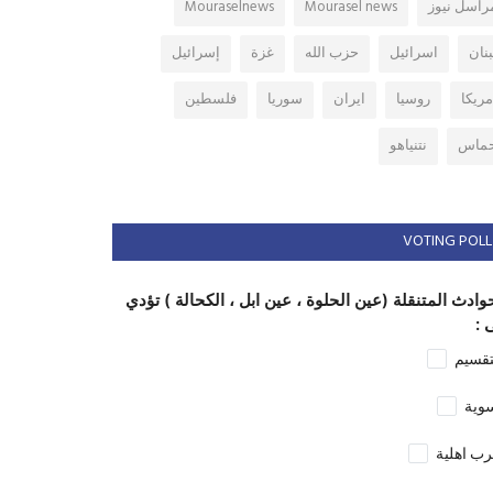
راسل نيوز
Mourasel news
Mouraselnews
بنان
اسرائيل
حزب الله
غزة
إسرائيل
مريكا
روسيا
ايران
سوريا
فلسطين
ماس
نتنياهو
VOTING POLL
وادث المتنقلة (عين الحلوة ، عين ابل ، الكحالة ) تؤدي
 :
تقسيم
وية
ب اهلية