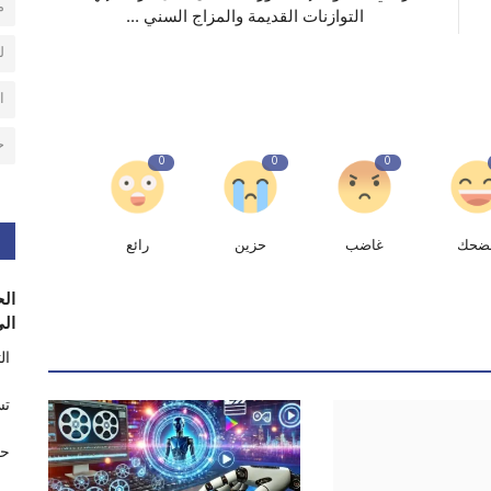
م
التوازنات القديمة والمزاج السني ...
ل
ا
ح
0
0
0
ضحك
غاضب
حزين
رائع
الح
الى
ال
تس
حر