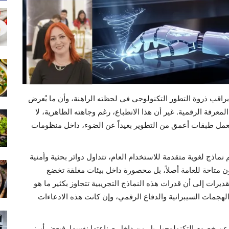
ه يراقب ذروة التطور التكنولوجي في لحظته الراهنة، وأن ما يُعرض
عرفة الرقمية. غير أن هذا الانطباع، رغم وجاهته الظاهرية، لا
ل طبقات أعمق من التطوير بعيداً عن الضوء، داخل منظومات
اذج لغوية متقدمة للاستخدام العام، تتداول دوائر بحثية وأمنية
كون متاحة للعامة أصلاً، بل محصورة داخل بيئات مغلقة تخضع
رات إلى أن قدرات هذه النماذج التجريبية تتجاوز بكثير ما هو
الهجمات السيبرانية والدفاع الرقمي، وإن كانت هذه الادعاءات
 عن خصوم التكنولوجيا، بل من داخل صناعتها نفسها. فبعض أبرز