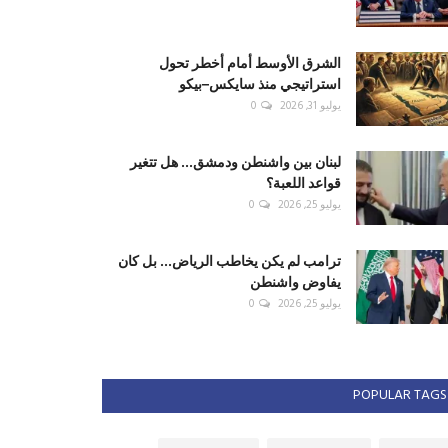
الشرق الأوسط أمام أخطر تحول
استراتيجي منذ سايكس–بيكو
يوليو 31, 2026
0
لبنان بين واشنطن ودمشق... هل تتغير
قواعد اللعبة؟
يوليو 25, 2026
0
ترامب لم يكن يخاطب الرياض... بل كان
يفاوض واشنطن
يوليو 25, 2026
0
POPULAR TAGS