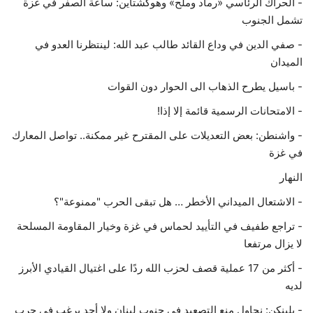
- الحراك الرئاسي «رماد وملح» وهوكشتاين: ساعة الصفر في غزة
تشمل الجنوب
- صفي الدين في وداع القائد طالب عبد الله: لينتظرنا العدو في
الميدان
- باسيل يطرح الذهاب الى الحوار دون القوات
- الامتحانات الرسمية قائمة إلا إذا!
- واشنطن: بعض التعديلات على المقترح غير ممكنة.. تواصل المعارك
في غزة
النهار
- الاشتعال الميداني الأخطر … هل تبقى الحرب "ممنوعة"؟
- تراجع طفيف في التأييد لحماس في غزة وخيار المقاومة المسلحة
لا يزال مرتفعا
- أكثر من 17 عملية قصف لحزب الله ردًا على اغتيال القيادي الأبرز
لديه
- بلينكن: نحاول منع التصعيد في جنوب لبنان ولا أحد يرغب في حرب