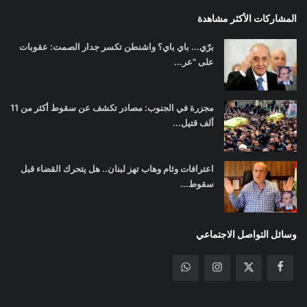
المشاركات الأكثر مشاهدة
برّي... باي باي؟ واشنطن تكسر جدار الصمت: عقوبات
على "عر...
مجزرة في الجنوب: مصادر تكشف عن سقوط أكثر من 11
ألف قتيل...
اعترافات وئام وهاب تهز لبنان.. هل يتحرك القضاء قبل
سقوط...
وسائل التواصل الاجتماعي