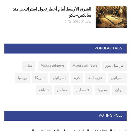
الشرق الأوسط أمام أخطر تحول استراتيجي منذ
سايكس–بيكو
يوليو 31, 2026
0
POPULAR TAGS
مراسل نيوز
Mourasel news
Mouraselnews
لبنان
اسرائيل
حزب الله
غزة
إسرائيل
امريكا
روسيا
ايران
سوريا
فلسطين
حماس
نتنياهو
VOTING POLL