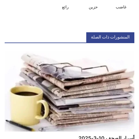
غاضب
حزين
رائع
المنشورات ذات الصلة
أسرار الصحف 10-3-2025