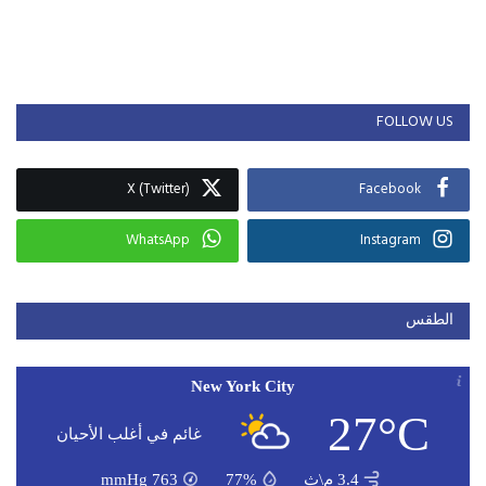
FOLLOW US
X (Twitter)
Facebook
WhatsApp
Instagram
الطقس
New York City
27°C
غائم في أغلب الأحيان
3.4 م\ث
77%
763
mmHg