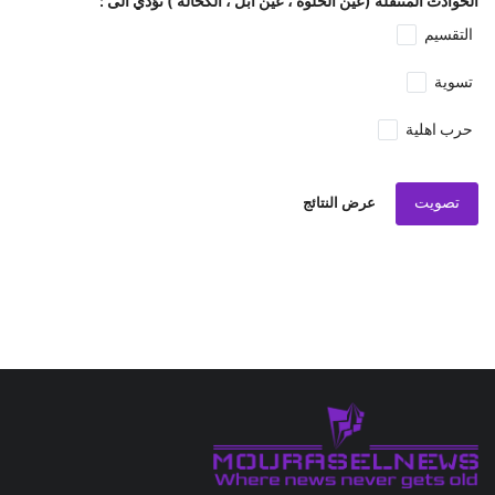
الحوادث المتنقلة (عين الحلوة ، عين ابل ، الكحالة ) تؤدي الى :
التقسيم
تسوية
حرب اهلية
تصويت
عرض النتائج