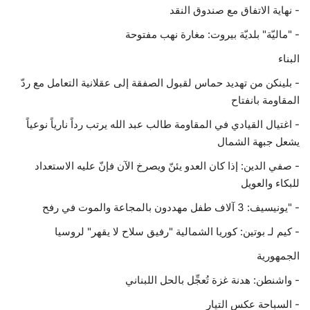
- ‫نهاية الاتفاق مع صندوق النقد
حياة
- "ماليّة" بلديّة بيروت: مغارة نهب مفتوحة
البناء
- بلينكن من تهديد حماس لقبول الصفقة إلى عقلانية التعامل مع ردّ
المقاومة بانفتاح
- اغتيال القيادي في المقاومة طالب عبد الله يرتب رداً نارياً نوعياً
يشعل جبهة الشمال
- صفي الدين: إذا كان العدو يئنّ ويصرخ الآن فإنّ عليه الاستعداد
للبكاء والعويل
- "يونيسيف: 3 آلاف طفل مهددون بالمجاعة والموت في رفح
- كيم لـ بوتين: كوريا الشمالية "رفيق سلاح لا يقهر" لروسيا
الجمهورية
- واشنطن: هدنة غزة تُعجِّل بالحل اللبناني
- السباحة عكس التيار