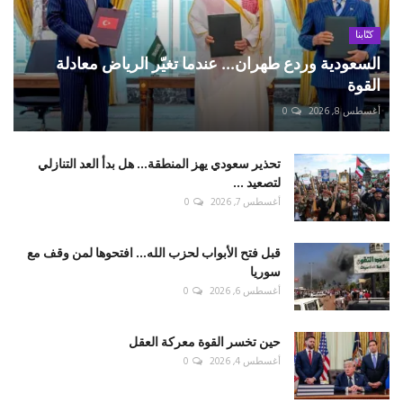
كتّابنا
السعودية وردع طهران... عندما تغيّر الرياض معادلة
القوة
أغسطس 8, 2026
0
تحذير سعودي يهز المنطقة... هل بدأ العد التنازلي
لتصعيد ...
أغسطس 7, 2026
0
قبل فتح الأبواب لحزب الله... افتحوها لمن وقف مع
سوريا
أغسطس 6, 2026
0
حين تخسر القوة معركة العقل
أغسطس 4, 2026
0