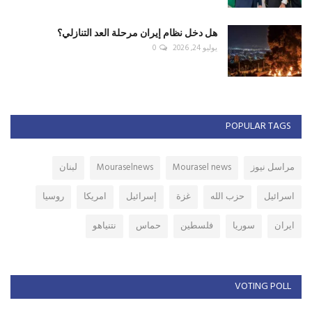
هل دخل نظام إيران مرحلة العد التنازلي؟
يوليو 24, 2026
0
POPULAR TAGS
مراسل نيوز
Mourasel news
Mouraselnews
لبنان
اسرائيل
حزب الله
غزة
إسرائيل
امريكا
روسيا
ايران
سوريا
فلسطين
حماس
نتنياهو
VOTING POLL