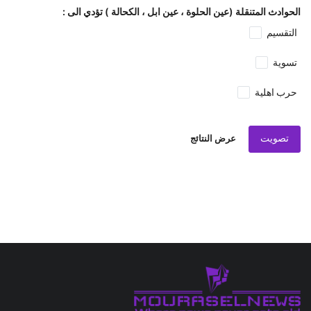
الحوادث المتنقلة (عين الحلوة ، عين ابل ، الكحالة ) تؤدي الى :
التقسيم
تسوية
حرب اهلية
تصويت
عرض النتائج