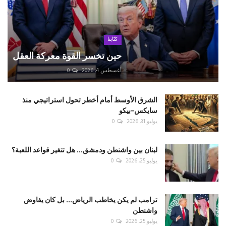
كتّابنا
حين تخسر القوة معركة العقل
أغسطس 4, 2026
0
الشرق الأوسط أمام أخطر تحول استراتيجي منذ
سايكس–بيكو
يوليو 31, 2026
0
لبنان بين واشنطن ودمشق... هل تتغير قواعد اللعبة؟
يوليو 25, 2026
0
ترامب لم يكن يخاطب الرياض... بل كان يفاوض
واشنطن
يوليو 25, 2026
0