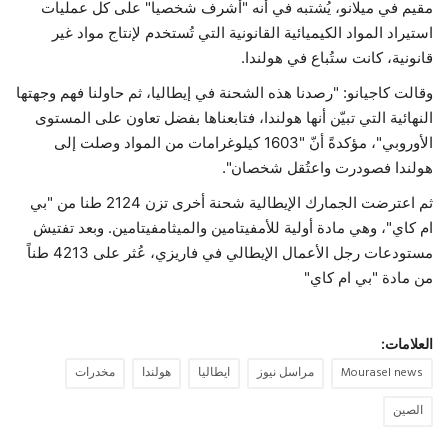
مقيم في ميلانو، يُشتبه في أنه "أشرف شخصيا" على كل عمليات
استيراد المواد الكيميائية القانونية التي تُستخدم لإنتاج مواد غير
قانونية، كانت ستُباع في هولندا.
وقالت كاجيانو: "رصدنا هذه الشحنة في إيطاليا، ثم حاولنا فهم وجهتها
النهائية التي تبيّن أنها هولندا، فتابعناها بفضل تعاون على المستوى
الأوروبي"، مؤكدةً أنّ "1603 كيلوغرامات من المواد وصلت إلى
هولندا فصودرت واعتُقل شخصان".
ثم اعترضت الجمارك الإيطالية شحنة أخرى تزن 2124 طنا من "بي
ام كاي"، وهي مادة أولية للأمفيتامين والميثامفيتامين. وبعد تفتيش
مستودعات رجل الأعمال الإيطالي في فاريزي، عُثر على 4213 طناً
من مادة "بي ام كاي"
العلامات:
Mourasel news
مراسل نيوز
ايطاليا
هولندا
مخدرات
الصين