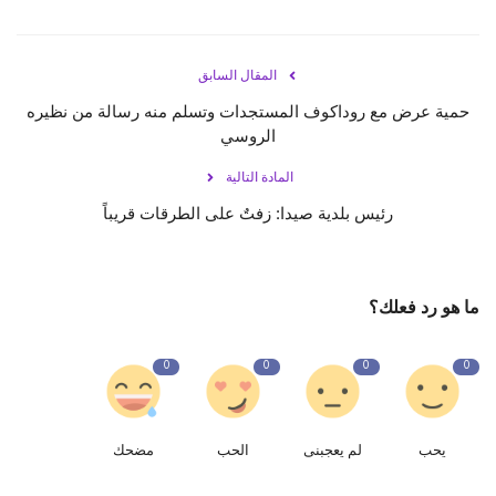
المقال السابق
حمية عرض مع روداكوف المستجدات وتسلم منه رسالة من نظيره
الروسي
المادة التالية
رئيس بلدية صيدا: زفتٌ على الطرقات قريباً
ما هو رد فعلك؟
0
0
0
0
يحب
لم يعجبنى
الحب
مضحك