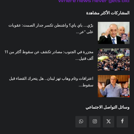
المشاركات الأكثر مشاهدة
برّي... باي باي؟ واشنطن تكسر جدار الصمت: عقوبات
على "عر...
مجزرة في الجنوب: مصادر تكشف عن سقوط أكثر من 11
ألف قتيل...
اعترافات وئام وهاب تهز لبنان.. هل يتحرك القضاء قبل
سقوط...
وسائل التواصل الاجتماعي