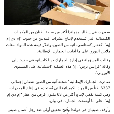
حياة
صودرت في إيطاليا وهولندا أكثر من سبعة أطنان من المكونات
الكيميائية التي تُستخدم لإنتاج عشرات الملايين من حبوب "إم دي إم
إيه"، كعقار إكستاسي، آتية من الصين. وتُقدّر قيمة هذه المواد بمئات
ملايين اليورو، على ما أفادت الجمارك الإيطالية.
وقالت المسؤولة في إدارة الجمارك جينا كاجيانو، في حديث إلى
وكالة "فرانس برس"، إنّ هذه العملية "استثنائية على المستوى
الأوروبي".
صادرت الجمارك الإيطالية "شحنة آتية من الصين تتضمّن إجمالي
6337 طناً من المواد الكيميائية التي تُستخدم في إنتاج المخدرات،
وهي كمية تكفي لإنتاج أكثر من 63 مليون قرص من عقار "إم دي إم
إيه"، على ما أوضحت الجمارك في بيان.
وأوقف صينيان في هولندا وفُتح تحقيق أولي ضد رجل أعمال صيني