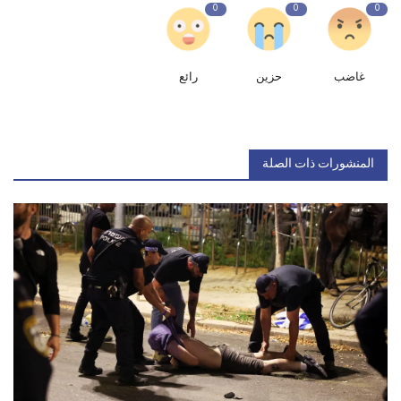
0
0
0
غاضب
حزين
رائع
المنشورات ذات الصلة