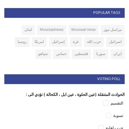
POPULAR TAGS
مراسل نيوز
Mourasel news
Mouraselnews
لبنان
اسرائيل
حزب الله
غزة
إسرائيل
امريكا
روسيا
ايران
سوريا
فلسطين
حماس
نتنياهو
VOTING POLL
الحوادث المتنقلة (عين الحلوة ، عين ابل ، الكحالة ) تؤدي الى :
التقسيم
تسوية
حرب اهلية