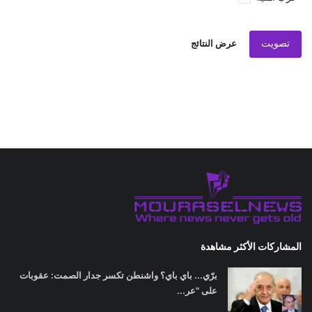
تصويت
عرض النتائج
المشاركات الأكثر مشاهدة
برّي... باي باي؟ واشنطن تكسر جدار الصمت: عقوبات
على "عر...