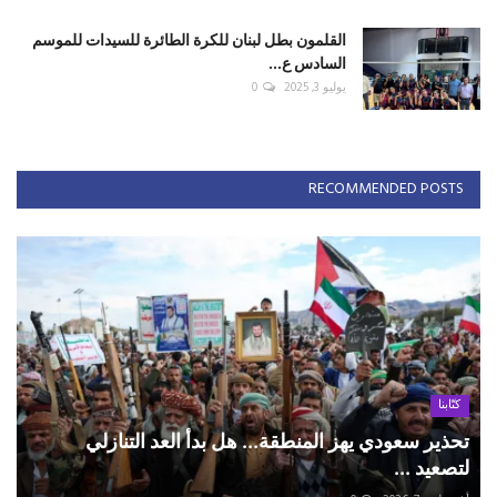
القلمون بطل لبنان للكرة الطائرة للسيدات للموسم
السادس ع...
يوليو 3, 2025
0
RECOMMENDED POSTS
كتّابنا
تحذير سعودي يهز المنطقة... هل بدأ العد التنازلي
لتصعيد ...