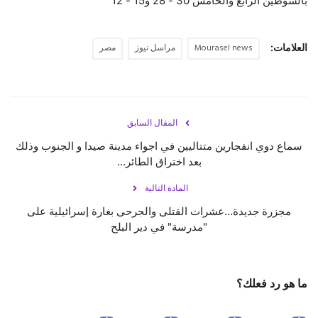
بالشوطين الرابع والخامس 30 - 28 و15 - 12
العلامات:
Mourasel news
مراسل نيوز
مصر
المقال السابق
سماع دوي انفجارين متتاليين في اجواء مدينة ‎صيدا و ‎الجنوب وذلك
بعد اختراق الطائر...
المادة التالية
مجزرة جديدة...عشرات القتلى والجرحى بغارة إسرائيلية على
"مدرسة" في دير البلح
ما هو رد فعلك؟