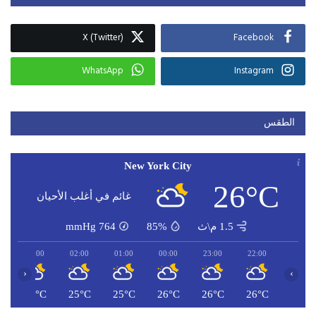
X (Twitter)
Facebook
WhatsApp
Instagram
الطقس
New York City
26°C
غائم في أغلب الأحيان
1.5 م\ث
85%
764
mmHg
03:00
02:00
01:00
00:00
23:00
22:00
‹
›
C
25°C
25°C
25°C
26°C
26°C
26°C