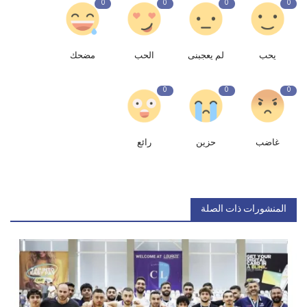
0
0
0
0
يحب
لم يعجبنى
الحب
مضحك
0
0
0
غاضب
حزين
رائع
المنشورات ذات الصلة