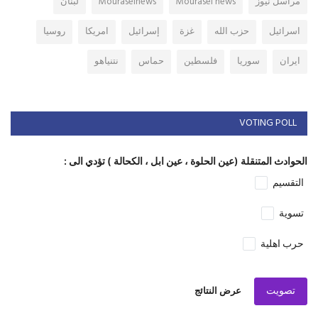
مراسل نيوز
Mourasel news
Mouraselnews
لبنان
اسرائيل
حزب الله
غزة
إسرائيل
امريكا
روسيا
ايران
سوريا
فلسطين
حماس
نتنياهو
VOTING POLL
الحوادث المتنقلة (عين الحلوة ، عين ابل ، الكحالة ) تؤدي الى :
التقسيم
تسوية
حرب اهلية
تصويت
عرض النتائج