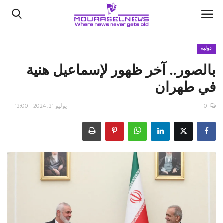
دولية
بالصور.. آخر ظهور لإسماعيل هنية
الأخبار
في طهران
كتّابنا
0
يوليو 31, 2024 - 13:00
السعودية
اقتصاد
علوم وتكنولوجيا
رياضة
فيديو