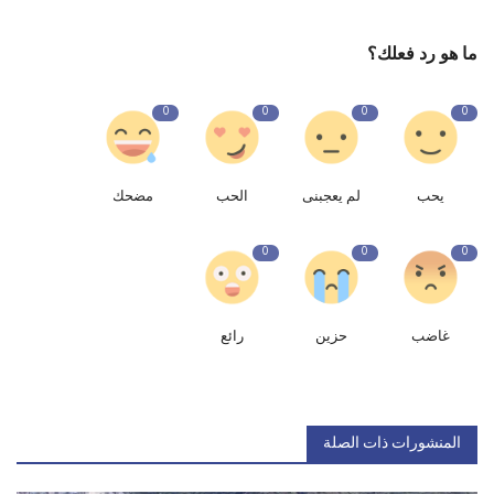
ما هو رد فعلك؟
0
0
0
0
يحب
لم يعجبنى
الحب
مضحك
0
0
0
غاضب
حزين
رائع
المنشورات ذات الصلة