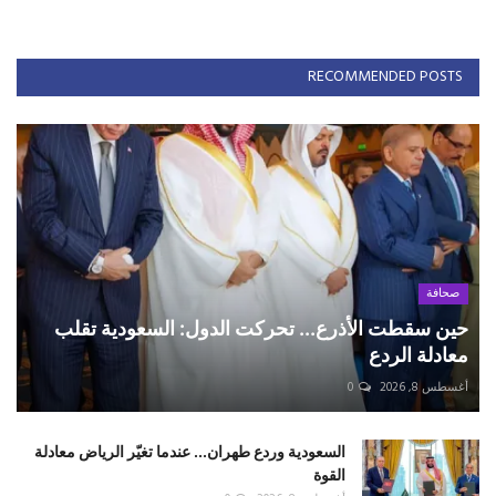
RECOMMENDED POSTS
صحافة
حين سقطت الأذرع... تحركت الدول: السعودية تقلب
معادلة الردع
أغسطس 8, 2026
0
السعودية وردع طهران... عندما تغيّر الرياض معادلة
القوة