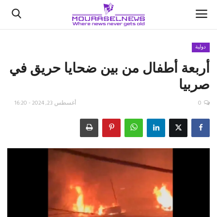
دولية
أربعة أطفال من بين ضحايا حريق في
الأخبار
صربيا
كتّابنا
0
أغسطس 23, 2024 - 16:20
السعودية
اقتصاد
علوم وتكنولوجيا
رياضة
فيديو