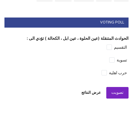
VOTING POLL
الحوادث المتنقلة (عين الحلوة ، عين ابل ، الكحالة ) تؤدي الى :
التقسيم
تسوية
حرب اهلية
تصويت
عرض النتائج