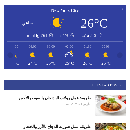
New York City
26°C
صافي
3.6 م\ث
81%
761
mmHg
05:00
04:00
03:00
02:00
01:00
00:00
‹
›
C
24°C
24°C
25°C
25°C
26°C
26°C
POPULAR POSTS
طريقة عمل رولات الباذنجان بالصوص الأحمر
مارس 21, 2025
0
طريقة عمل شوربة الدجاج بالأرز والخضار