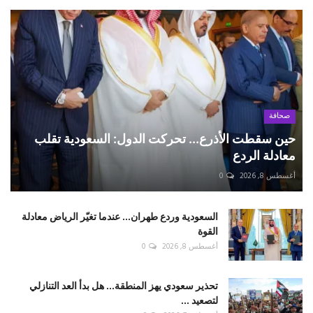
صحافة
حين سقطت الأذرع... تحركت الدول: السعودية تقلب
معادلة الردع
أغسطس 8, 2026
0
السعودية وردع طهران... عندما تغيّر الرياض معادلة
القوة
أغسطس 8, 2026
0
تحذير سعودي يهز المنطقة... هل بدأ العد التنازلي
لتصعيد ...