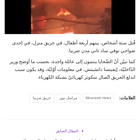
حياة
قُتل ستة أشخاص، بينهم أربعة أطفال، في حريق منزل، في إحدى
ضواحي نوفي ساد ثاني مدن صربيا.
كما تبيّن أنّ الضّحايا ينتمون إلى عائلة واحدة، بحسب ما أوضح وزير
الدّاخليّة، إيفيتسا داتشيتش، في معلومات أوّليّة، وقد يكون سبب
اندلع الحريق اتّصال سكوتر كهربائيّ بشبكة الكهرباء.
العلامات:
Mourasel news
مراسل نيوز
حريق صربيا
المقال السابق