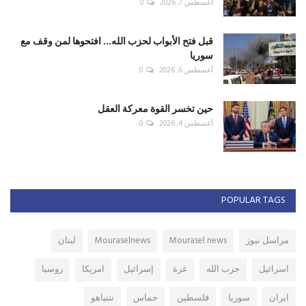
أغسطس 7, 2026
0
قبل فتح الأبواب لحزب الله... افتحوها لمن وقف مع
سوريا
أغسطس 6, 2026
0
حين تخسر القوة معركة العقل
أغسطس 4, 2026
0
POPULAR TAGS
مراسل نيوز
Mourasel news
Mouraselnews
لبنان
اسرائيل
حزب الله
غزة
إسرائيل
امريكا
روسيا
ايران
سوريا
فلسطين
حماس
نتنياهو