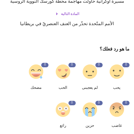
مسيرة أوكرانية حاولت مهاجمة محطة كورسك النووية الروسية
المادة التالية
الأمم المتّحدة تحذّر من العنف العنصريّ في بريطانيا
ما هو رد فعلك؟
0
0
0
0
يحب
لم يعجبنى
الحب
مضحك
0
0
0
غاضب
حزين
رائع