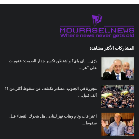
المشاركات الأكثر مشاهدة
برّي... باي باي؟ واشنطن تكسر جدار الصمت: عقوبات
على "عر...
مجزرة في الجنوب: مصادر تكشف عن سقوط أكثر من 11
ألف قتيل...
اعترافات وئام وهاب تهز لبنان.. هل يتحرك القضاء قبل
سقوط...