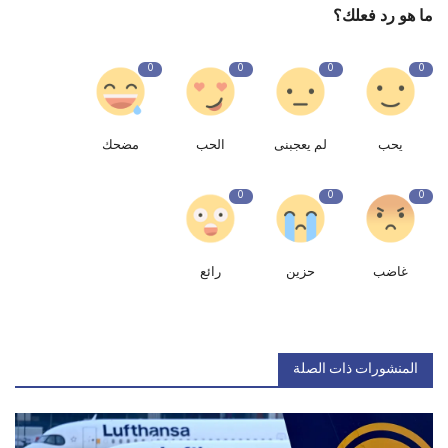
ما هو رد فعلك؟
0
0
0
0
يحب
لم يعجبنى
الحب
مضحك
0
0
0
غاضب
حزين
رائع
المنشورات ذات الصلة