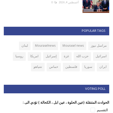
أغسطس 4, 2026
0
POPULAR TAGS
مراسل نيوز
Mourasel news
Mouraselnews
لبنان
اسرائيل
حزب الله
غزة
إسرائيل
امريكا
روسيا
ايران
سوريا
فلسطين
حماس
نتنياهو
VOTING POLL
الحوادث المتنقلة (عين الحلوة ، عين ابل ، الكحالة ) تؤدي الى :
التقسيم