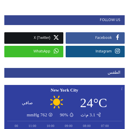
FOLLOW US
X (Twitter)
Facebook
WhatsApp
Instagram
الطقس
New York City
24°C
صافي
3.1 م\ث
90%
762
mmHg
12:00
11:00
10:00
09:00
08:00
07:00