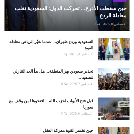
حين سقطت الأذرع... تحركت الدول: السعودية تقلب
معادلة الردع
أغسطس 8, 2026
0
السعودية وردع طهران... عندما تغيّر الرياض معادلة
القوة
أغسطس 8, 2026
0
تحذير سعودي يهز المنطقة... هل بدأ العد التنازلي
لتصعيد ...
أغسطس 7, 2026
0
قبل فتح الأبواب لحزب الله... افتحوها لمن وقف مع
سوريا
أغسطس 6, 2026
0
حين تخسر القوة معركة العقل