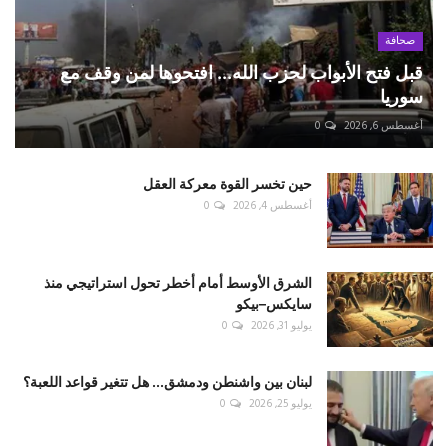
صحافة
قبل فتح الأبواب لحزب الله... افتحوها لمن وقف مع
سوريا
أغسطس 6, 2026
0
حين تخسر القوة معركة العقل
أغسطس 4, 2026
0
الشرق الأوسط أمام أخطر تحول استراتيجي منذ
سايكس–بيكو
يوليو 31, 2026
0
لبنان بين واشنطن ودمشق... هل تتغير قواعد اللعبة؟
يوليو 25, 2026
0