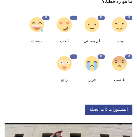
ما هو رد فعلك؟
0
0
0
0
يحب
لم يعجبنى
الحب
مضحك
0
0
0
غاضب
حزين
رائع
المنشورات ذات الصلة