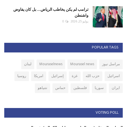
ترامب لم يكن يخاطب الرياض... بل كان يفاوض
واشنطن
يوليو 25, 2026
0
POPULAR TAGS
مراسل نيوز
Mourasel news
Mouraselnews
لبنان
اسرائيل
حزب الله
غزة
إسرائيل
امريكا
روسيا
ايران
سوريا
فلسطين
حماس
نتنياهو
VOTING POLL