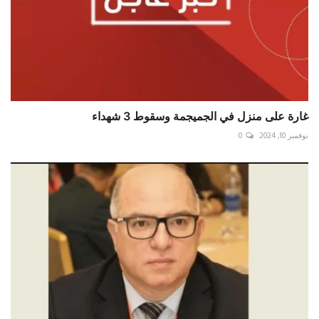
غارة على منزل في ⁧‫الجميجمة‬⁩ وسقوط 3 شهداء
نوفمبر 10, 2024
0