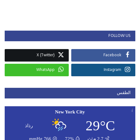
FOLLOW US
X (Twitter)
Facebook
WhatsApp
Instagram
الطقس
New York City
29°C
رذاذ
2.7 م\ث
72%
766
mmHg