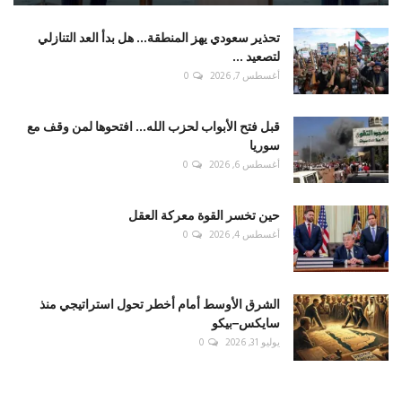
تحذير سعودي يهز المنطقة... هل بدأ العد التنازلي
لتصعيد ...
أغسطس 7, 2026
0
قبل فتح الأبواب لحزب الله... افتحوها لمن وقف مع
سوريا
أغسطس 6, 2026
0
حين تخسر القوة معركة العقل
أغسطس 4, 2026
0
الشرق الأوسط أمام أخطر تحول استراتيجي منذ
سايكس–بيكو
يوليو 31, 2026
0