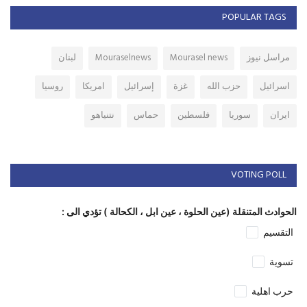
POPULAR TAGS
مراسل نيوز
Mourasel news
Mouraselnews
لبنان
اسرائيل
حزب الله
غزة
إسرائيل
امريكا
روسيا
ايران
سوريا
فلسطين
حماس
نتنياهو
VOTING POLL
الحوادث المتنقلة (عين الحلوة ، عين ابل ، الكحالة ) تؤدي الى :
التقسيم
تسوية
حرب اهلية