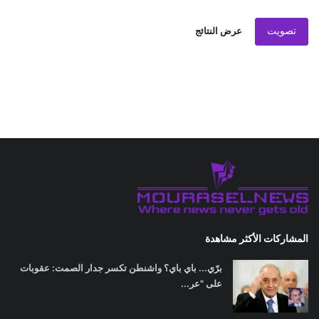
تصويت
عرض النتائج
المشاركات الأكثر مشاهدة
برّي... باي باي؟ واشنطن تكسر جدار الصمت: عقوبات
على "عر...