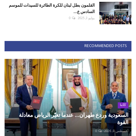
القلمون بطل لبنان للكرة الطائرة للسيدات للموسم
السادس ع...
يوليو 3, 2025
0
RECOMMENDED POSTS
كتّابنا
السعودية وردع طهران... عندما تغيّر الرياض معادلة
القوة
أغسطس 8, 2026
0