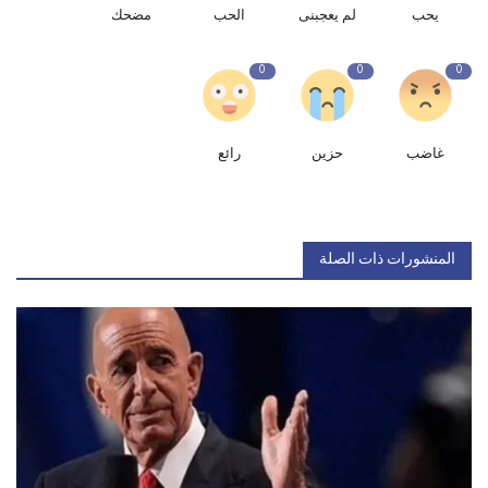
يحب
لم يعجبنى
الحب
مضحك
0
0
0
غاضب
حزين
رائع
المنشورات ذات الصلة