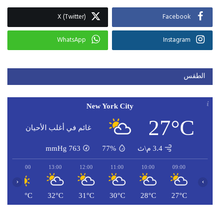
X (Twitter)
Facebook
WhatsApp
Instagram
الطقس
New York City
27°C
غائم في أغلب الأحيان
3.4 م\ث
77%
763
mmHg
14:00
13:00
12:00
11:00
10:00
09:00
‹
›
C
32°C
32°C
31°C
30°C
28°C
27°C