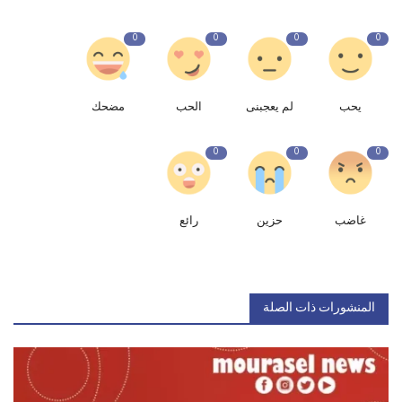
0
0
0
0
يحب
لم يعجبنى
الحب
مضحك
0
0
0
غاضب
حزين
رائع
المنشورات ذات الصلة