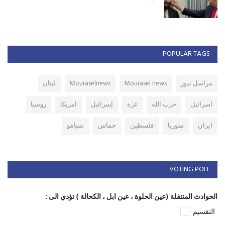
POPULAR TAGS
مراسل نيوز
Mourasel news
Mouraselnews
لبنان
اسرائيل
حزب الله
غزة
إسرائيل
امريكا
روسيا
ايران
سوريا
فلسطين
حماس
نتنياهو
VOTING POLL
الحوادث المتنقلة (عين الحلوة ، عين ابل ، الكحالة ) تؤدي الى :
التقسيم