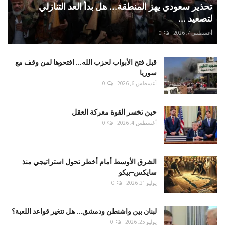
تحذير سعودي يهز المنطقة... هل بدأ العد التنازلي
لتصعيد ...
أغسطس 7, 2026
0
قبل فتح الأبواب لحزب الله... افتحوها لمن وقف مع
سوريا
أغسطس 6, 2026
0
حين تخسر القوة معركة العقل
أغسطس 4, 2026
0
الشرق الأوسط أمام أخطر تحول استراتيجي منذ
سايكس–بيكو
يوليو 31, 2026
0
لبنان بين واشنطن ودمشق... هل تتغير قواعد اللعبة؟
يوليو 25, 2026
0