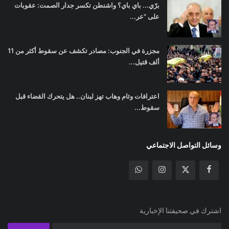
برّي... باي باي؟ واشنطن تكسر جدار الصمت: عقوبات
على "عر...
مجزرة في الجنوب: مصادر تكشف عن سقوط أكثر من 11
ألف قتيل...
اعترافات وئام وهاب تهز لبنان.. هل يتحرك القضاء قبل
سقوط...
وسائل التواصل الاجتماعي
اشترك في صحيفتنا الإخبارية